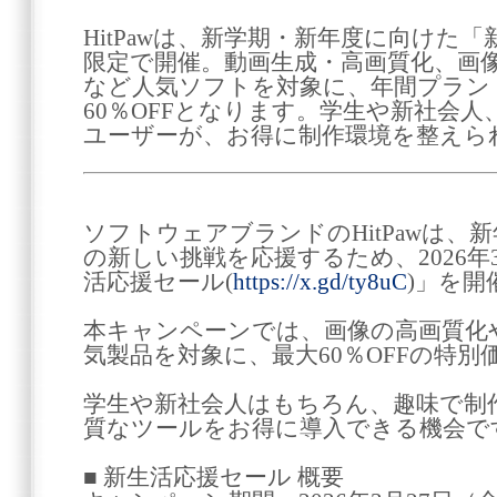
HitPawは、新学期・新年度に向けた
限定で開催。動画生成・高画質化、画
など人気ソフトを対象に、年間プラン
60％OFFとなります。学生や新社会
ユーザーが、お得に制作環境を整えら
ソフトウェアブランドのHitPawは、
の新しい挑戦を応援するため、2026年
活応援セール(
https://x.gd/ty8uC
)」を開
本キャンペーンでは、画像の高画質化
気製品を対象に、最大60％OFFの特
学生や新社会人はもちろん、趣味で制
質なツールをお得に導入できる機会で
■ 新生活応援セール 概要