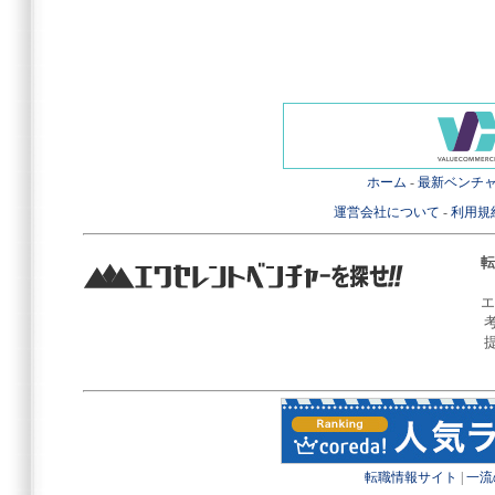
ホーム
-
最新ベンチ
運営会社について
-
利用規
転
エ
転職情報サイト
|
一流