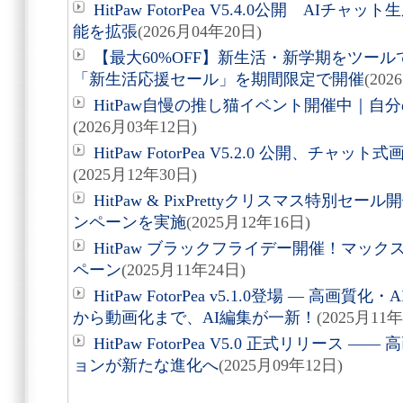
HitPaw FotorPea V5.4.0公開 A
能を拡張
(2026月04年20日)
【最大60%OFF】新生活・新学期をツールで
「新生活応援セール」を期間限定で開催
(202
HitPaw自慢の推し猫イベント開催中｜自分の猫
(2026月03年12日)
HitPaw FotorPea V5.2.0 公開、チ
(2025月12年30日)
HitPaw & PixPrettyクリスマス特別セ
ンペーンを実施
(2025月12年16日)
HitPaw ブラックフライデー開催！マック
ペーン
(2025月11年24日)
HitPaw FotorPea v5.1.0登場 ― 
から動画化まで、AI編集が一新！
(2025月11年
HitPaw FotorPea V5.0 正式リリース
ョンが新たな進化へ
(2025月09年12日)