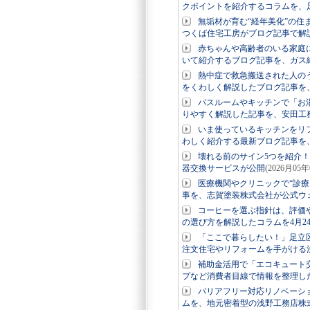
クポイントを紹介するコラムを、
無垢材が育む“経年美化”の
つくば住宅工房がブログ記事で解
赤ちゃんや高齢者のいる家庭
いて紹介するブログ記事を、ガス
熱中症で救急搬送された人の
をくわしく解説したブログ記事を
バスルームやキッチンで「お
りやすく解説した記事を、安田工
いま使っているキッチンをリ
わしく紹介する最新ブログ記事を
壊れる前のサイン5つを紹介
器交換サービスが公開
(2026月05年
医療機関やクリニックで“診
事を、志賀塗装株式会社が公式ウ
コーヒーを選ぶ指針は、評価
の選び方を解説したコラムを4月2
「ここで暮らしたい！」足立
注文住宅やリフォームを手がける
補助金活用で「エコキュート
プなど消費者目線で情報を整理し
バリアフリー対応リノベーシ
ムを、地元密着型の浅野工務店株