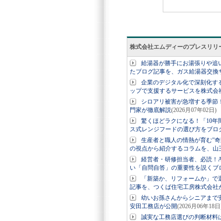
株式会社エムディーのプレスリリ
給湯器が勝手にお湯張りや追
たブログ記事を、ガス給湯器交換
企業のデジタル化で深刻化す
ップで支援するサービスを株式会社S
シロアリ被害が急増する季節
門家が徹底解説
(2026月07年02日)
驚くほどラクになる！「10
ス式レンジフードの選び方をブロ
生産者と職人の情熱が育む”
の視点から紹介するコラムを、山
経営者・研修担当者、必読！
い「自問自答」の重要性を説くブ
「新築か、リフォームか」で
記事を、つくば住宅工房株式会社
幼いお孫さんからシニアまで
安田工務店が公開
(2026月06年18日
誠実な工務店選びの判断材料