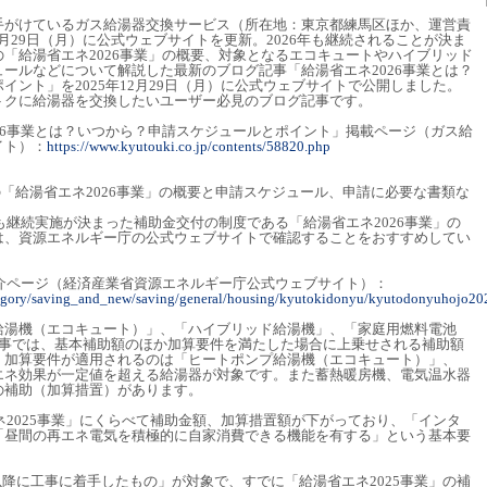
手がけているガス給湯器交換サービス（所在地：東京都練馬区ほか、運営責
12月29日（月）に公式ウェブサイトを更新。2026年も継続されることが決ま
「給湯省エネ2026事業」の概要、対象となるエコキュートやハイブリッド
ールなどについて解説した最新のブログ記事「給湯省エネ2026事業とは？
イント」を2025年12月29日（月）に公式ウェブサイトで公開しました。
トクに給湯器を交換したいユーザー必見のブログ記事です。
26事業とは？いつから？申請スケジュールとポイント」掲載ページ（ガス給
イト）：
https://www.kyutouki.co.jp/contents/58820.php
度の「給湯省エネ2026事業」の概要と申請スケジュール、申請に必要な書類な
年も継続実施が決まった補助金交付の制度である「給湯省エネ2026事業」の
は、資源エネルギー庁の公式ウェブサイトで確認することをおすすめしてい
紹介ページ（経済産業省資源エネルギー庁公式ウェブサイト）：
ategory/saving_and_new/saving/general/housing/kyutokidonyu/kyutodonyuhojo20
給湯機（エコキュート）」、「ハイブリッド給湯機」、「家庭用燃料電池
記事では、基本補助額のほか加算要件を満たした場合に上乗せされる補助額
。加算要件が適用されるのは「ヒートポンプ給湯機（エコキュート）」、
エネ効果が一定値を超える給湯器が対象です。また蓄熱暖房機、電気温水器
の補助（加算措置）があります。
エネ2025事業」にくらべて補助金額、加算措置額が下がっており、「インタ
「昼間の再エネ電気を積極的に自家消費できる機能を有する」という基本要
8日以降に工事に着手したもの」が対象で、すでに「給湯省エネ2025事業」の補