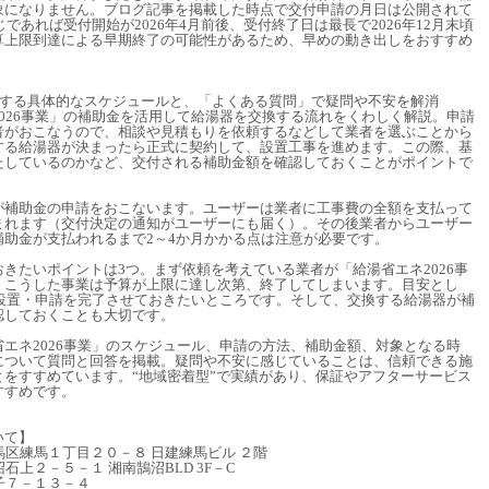
象になりません。ブログ記事を掲載した時点で交付申請の月日は公開されて
じであれば受付開始が2026年4月前後、受付終了日は最長で2026年12月末頃
算上限到達による早期終了の可能性があるため、早めの動き出しをおすすめ
換する具体的なスケジュールと、「よくある質問」で疑問や不安を解消
026事業」の補助金を活用して給湯器を交換する流れをくわしく解説。申請
者がおこなうので、相談や見積もりを依頼するなどして業者を選ぶことから
する給湯器が決まったら正式に契約して、設置工事を進めます。この際、基
たしているのかなど、交付される補助金額を確認しておくことがポイントで
が補助金の申請をおこないます。ユーザーは業者に工事費の全額を支払って
まれます（交付決定の通知がユーザーにも届く）。その後業者からユーザー
助金が支払われるまで2～4か月かかる点は注意が必要です。
きたいポイントは3つ。まず依頼を考えている業者が「給湯省エネ2026事
、こうした事業は予算が上限に達し次第、終了してしまいます。目安とし
・設置・申請を完了させておきたいところです。そして、交換する給湯器が補
認しておくことも大切です。
エネ2026事業」のスケジュール、申請の方法、補助金額、対象となる時
について質問と回答を掲載。疑問や不安に感じていることは、信頼できる施
をすすめています。“地域密着型”で実績があり、保証やアフターサービス
すすめです。
いて】
練馬区練馬１丁目２０－８ 日建練馬ビル ２階
沼石上２－５－１ 湘南鵠沼BLD 3F－C
逗子７－１３－４