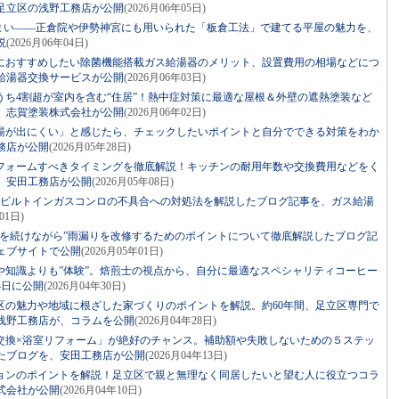
足立区の浅野工務店が公開
(2026月06年05日)
住まい――正倉院や伊勢神宮にも用いられた「板倉工法」で建てる平屋の魅力を、
説
(2026月06年04日)
におすすめしたい除菌機能搭載ガス給湯器のメリット、設置費用の相場などにつ
給湯器交換サービスが公開
(2026月06年03日)
うち4割超が室内を含む“住居”！熱中症対策に最適な屋根＆外壁の遮熱塗装など
、志賀塗装株式会社が公開
(2026月06年02日)
湯が出にくい」と感じたら、チェックしたいポイントと自分でできる対策をわか
務店が公開
(2026月05年28日)
フォームすべきタイミングを徹底解説！キッチンの耐用年数や交換費用などをく
、安田工務店が公開
(2026月05年08日)
！ビルトインガスコンロの不具合への対処法を解説したブログ記事を、ガス給湯
01日)
療を続けながら”雨漏りを改修するためのポイントについて徹底解説したブログ記
ェブサイトで公開
(2026月05年01日)
や知識よりも”体験”。焙煎士の視点から、自分に最適なスペシャリティコーヒー
4日に公開
(2026月04年30日)
区の魅力や地域に根ざした家づくりのポイントを解説。約60年間、足立区専門で
浅野工務店が、コラムを公開
(2026月04年28日)
交換×浴室リフォーム」が絶好のチャンス。補助額や失敗しないための５ステッ
たブログを、安田工務店が公開
(2026月04年13日)
ョンのポイントを解説！足立区で親と無理なく同居したいと望む人に役立つコラ
式会社が公開
(2026月04年10日)