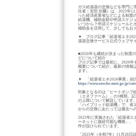
ガス給湯器の交換などを専門に
任者：安田 欣爾）は、2025年
った経済産業省などによる制度の
給湯機、補助金額や申請スケジュ
いつから？申請スケジュールとポ
補助金を活用して、少しでもお
▼ ブログ記事「給湯省エネ20
湯器交換サービス公式ウェブサ
■2026年も継続が決まった制
どについて紹介
ブログ記事では最初に、2026
概要について紹介。最新の情報
ます。
▼ 「給湯省エネ2026事業」
https://www.enecho.meti.go.jp/c
対象となるのは「ヒートポンプ
（エネファーム）」の3種類。
の上限について解説しています
「ハイブリッド給湯機」で、省
からの交換にあたっては撤去へ
2025年に実施された「給湯省
ーネットに接続可能な機種」、
件が設けられています。
「2025年（令和7年）11月2