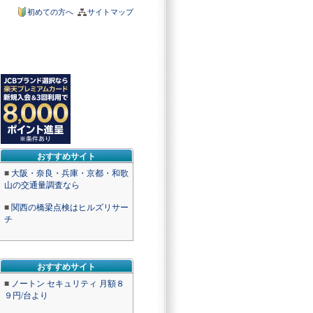
初めての方へ
サイトマップ
おすすめサイト
■
大阪・奈良・兵庫・京都・和歌
山の交通量調査なら
■
関西の橋梁点検はヒルズリサー
チ
おすすめサイト
■
ノートン セキュリティ 月額８
９円/台より