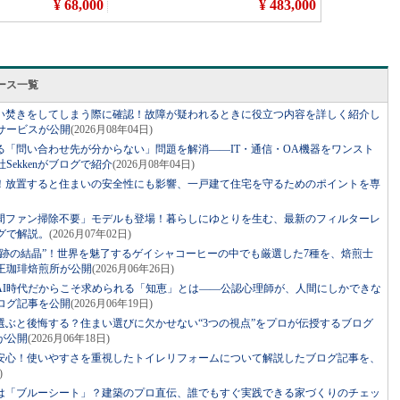
ース一覧
い焚きをしてしまう際に確認！故障が疑われるときに役立つ内容を詳しく紹介し
サービスが公開
(2026月08年04日)
る「問い合わせ先が分からない」問題を解消――IT・通信・OA機器をワンスト
ekkenがブログで紹介
(2026月08年04日)
！放置すると住まいの安全性にも影響、一戸建て住宅を守るためのポイントを専
年間ファン掃除不要」モデルも登場！暮らしにゆとりを生む、最新のフィルターレ
グで解説。
(2026月07年02日)
奇跡の結晶”！世界を魅了するゲイシャコーヒーの中でも厳選した7種を、焙煎士
王珈琲焙煎所が公開
(2026月06年26日)
AI時代だからこそ求められる「知恵」とは――公認心理師が、人間にしかできな
ログ記事を公開
(2026月06年19日)
選ぶと後悔する？住まい選びに欠かせない“3つの視点”をプロが伝授するブログ
が公開
(2026月06年18日)
安心！使いやすさを重視したトイレリフォームについて解説したブログ記事を、
)
は「ブルーシート」？建築のプロ直伝、誰でもすぐ実践できる家づくりのチェッ