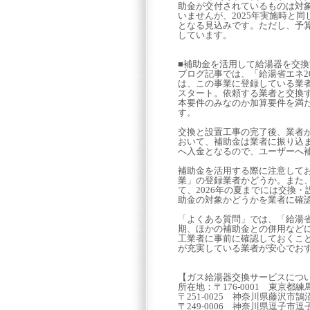
助金が交付されているものは対
いませんが、2025年実施時と同
となる見込みです。ただし、予
しています。
■補助金を活用して給湯器を交
ブログ記事では、「給湯省エネ2
は、この事業に登録している業
スタート。依頼する業者と交換
本要件のみなのか加算要件を満
す。
交換と設置工事の完了後、業者
おいて、補助金は業者に振り込
へ入金となるので、ユーザーへ補
補助金を活用する際に注意してお
業」の登録業者かどうか。また
て、2026年の夏までには交換
助金の対象かどうかを業者に確
「よくある質問」では、「給湯省
期、ほかの補助金との併用など
工業者に事前に確認しておくこと
が充実している業者が安心でお
【ガス給湯器交換サービスにつ
所在地：〒176-0001 東京都
〒251-0025 神奈川県藤沢市鵠
〒249-0006 神奈川県逗子市