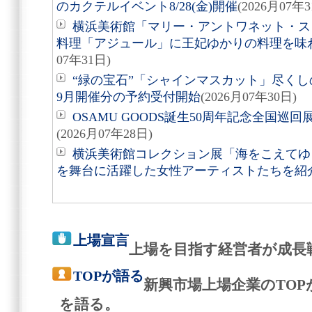
のカクテルイベント8/28(金)開催
(2026月07年3
横浜美術館「マリー・アントワネット・ス
料理「アジュール」に王妃ゆかりの料理を味
07年31日)
“緑の宝石”「シャインマスカット」尽くしの
9月開催分の予約受付開始
(2026月07年30日)
OSAMU GOODS誕生50周年記念全国巡回
(2026月07年28日)
横浜美術館コレクション展「海をこえてゆく
を舞台に活躍した女性アーティストたちを紹
上場宣言
上場を目指す経営者が成長
TOPが語る
新興市場上場企業のTO
を語る。