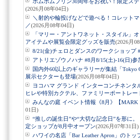
ポムポムプリン30周年をお祝い！限定ス
(2026月08年04日)
＼射的や輪投げなどで遊べる！コレットマーレ夏
／
(2026月08年04日)
「マリー・アントワネット・スタイル」オ
アイテムや展覧会限定グッズを販売
(2026月0
8/21(金)チェロとダンスのワークショップ #
アトリエゾウノハナ #8月8/15(土)-16(日
国内外60以上のギャラリーが集結「Tokyo Gen
展示セクターも登場
(2026月08年04日)
ヨコハマ グランド インターコンチネンタ
ヒレや特別カクテル、ファミリーポートレー
みんなの庭 イベント情報《8月》【MARK 
01日)
“推しの誕生日”や“大切な記念日”を形に。「Acry
定ショップが8月中オープン
(2026月07年31日)
ハワイの名店「Bar Leather Apron