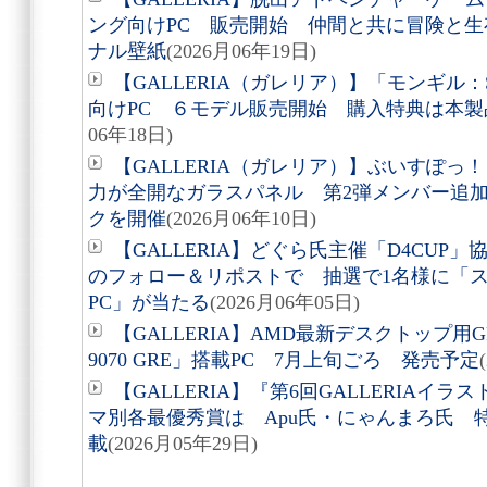
ング向けPC 販売開始 仲間と共に冒険と
ナル壁紙
(2026月06年19日)
【GALLERIA（ガレリア）】「モンギル：S
向けPC ６モデル販売開始 購入特典は本
06年18日)
【GALLERIA（ガレリア）】ぶいすぽ
力が全開なガラスパネル 第2弾メンバー追
クを開催
(2026月06年10日)
【GALLERIA】どぐら氏主催「D4CUP
のフォロー＆リポストで 抽選で1名様に「ス
PC」が当たる
(2026月06年05日)
【GALLERIA】AMD最新デスクトップ用GPU 
9070 GRE」搭載PC 7月上旬ごろ 発売予定
【GALLERIA】『第6回GALLERIA
マ別各最優秀賞は Apu氏・にゃんまろ氏 
載
(2026月05年29日)