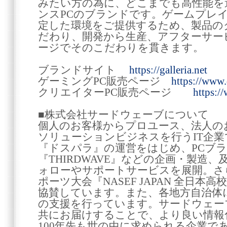
みたい方の為に、どこまでも高性能を
ンスPCのブランドです。ゲームプレ
定した環境をご提供するため、製品の
だわり、開発から生産、アフターサー
ージでそのこだわりを貫きます。
ブランドサイト
https://galleria.net
ゲーミングPC販売ページ
https://www.
クリエイターPC販売ページ
https:/
■株式会社サードウェーブについて
個人のお客様からプロユース、法人の
ソリューションビジネスを行うIT企
『ドスパラ』の運営をはじめ、PCブラン
『THIRDWAVE』などの企画・製造
ォローやサポートサービスを展開。さ
ポーツ大会『NASEF JAPAN 全日本
協賛しています。また、各地方自治体
の支援を行っています。サードウェー
共にお届けすることで、より良い情報
100年先も世の中に求められる企業で