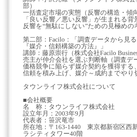
部）
一括査定市場の実態（反響の構造・傾
「良い反響／悪い反響」が生まれる背
反響を“無駄にしない”ための見極めの
第二部：Facilo：「調査データから
『媒介・信頼構築の方法』」
講師：藤原崇行（株式会社Facilo Business Pl
売主が仲介会社を選ぶ判断軸（調査デ
価格競争に陥らず媒介契約を獲得する
信頼を積み上げ、媒介～成約までやり
タウンライフ株式会社について
■会社概要
名 称：タウンライフ株式会社
設立年月：2003年9月
代表者：笹沢竜市
所在地：〒163-1440 東京都新宿区西
ラシティタワー40階