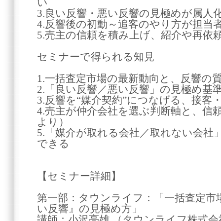
い
3.良い反響・悪い反響の見極めが属人
4.反響後の初動～追客のやり方が担当
5.売主の信頼を積み上げ、紹介や再依
セミナーで得られる知見
1.一括査定市場の最新動向と、反響の
2.「良い反響／悪い反響」の見極め基
3.反響を“媒介契約”につなげる、接
4.売主が仲介会社を選ぶ判断軸と、信
より）
5.「媒介が取れる会社／取れない会社
できる
【セミナー詳細】
第一部：タウンライフ：「一括査定市
い反響』の見極め方」
講師：小沢亮雄 （タウンライフ株式会