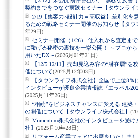
【2/12】未公開物件を狙い、“無駄な反響
契約までをつなぐ実践セミナー【タウンライ
2/19【集客力×設計力＝高収益】差別化
るための戦略セミナー開催のお知らせ【タウ
年29日)
セミナー開催（1/26） 仕入れから査定
に繋げる秘密の裏技を一挙公開！ ～プロから
用いたDX～
(2026月01年21日)
【12/5 12/11】売却見込み客の“潜在層
催について
(2025月12年03日)
【タウンライフ株式会社】全国で上位8％
インタビューが優良企業情報誌『エラベル20
(2025月11年26日)
“相続”をビジネスチャンスに変える 建築
の開催について【タウンライフ株式会社】
(2
Momentum株式会社のインタビューを受
社】
(2025月10年28日)
リフォーム産業フェアに出展をいたしまし