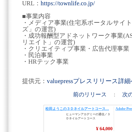
URL：
https://townlife.co.jp/
■事業内容
・メディア事業(住宅系ポータルサイ
ズ」の運営)
・成功報酬型アドネットワーク事業(A
リエイト」の運営)
・クリエイティブ事業
・民泊事
・HRテック事業
提供元：
valuepressプレスリリース詳
前のリリース
:
次