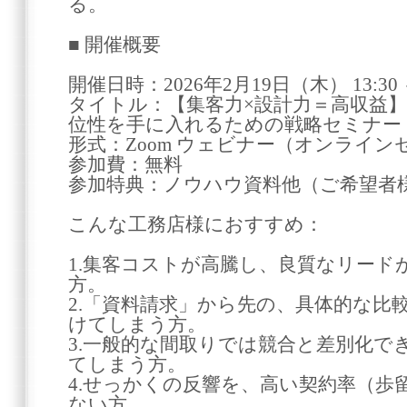
る。
■ 開催概要
開催日時：2026年2月19日（木） 13:30 ～
タイトル：【集客力×設計力＝高収益
位性を手に入れるための戦略セミナー
形式：Zoom ウェビナー（オンライン
参加費：無料
参加特典：ノウハウ資料他（ご希望者
こんな工務店様におすすめ：
1.集客コストが高騰し、良質なリード
方。
2.「資料請求」から先の、具体的な比
けてしまう方。
3.一般的な間取りでは競合と差別化で
てしまう方。
4.せっかくの反響を、高い契約率（歩
ない方。