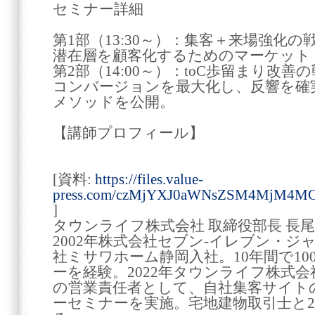
セミナー詳細
第1部（13:30～）：集客＋来場強化の
潜在層を顧客化するためのマーケット
第2部（14:00～）：toC歩留まり改善
コンバージョンを最大化し、反響を確
メソッドを公開。
【講師プロフィール】
[資料:
https://files.value-
press.com/czMjYXJ0aWNsZSM4MjM4M
]
タウンライフ株式会社 取締役部長 長尾
2002年株式会社セブン-イレブン・ジャ
社ミサワホーム静岡入社。10年間で10
ーを経験。2022年タウンライフ株式
の営業責任者として、自社集客サイト
ーセミナーを実施。宅地建物取引士と