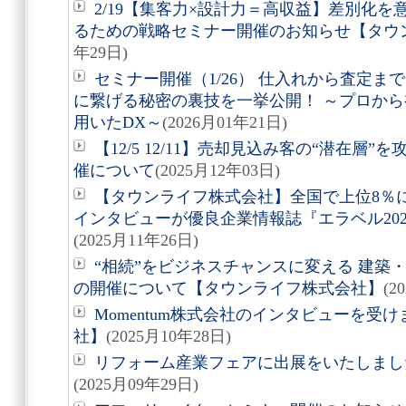
2/19【集客力×設計力＝高収益】差別化
るための戦略セミナー開催のお知らせ【タウ
年29日)
セミナー開催（1/26） 仕入れから査定
に繋げる秘密の裏技を一挙公開！ ～プロから
用いたDX～
(2026月01年21日)
【12/5 12/11】売却見込み客の“潜在層
催について
(2025月12年03日)
【タウンライフ株式会社】全国で上位8％
インタビューが優良企業情報誌『エラベル20
(2025月11年26日)
“相続”をビジネスチャンスに変える 建築
の開催について【タウンライフ株式会社】
(2
Momentum株式会社のインタビューを受
社】
(2025月10年28日)
リフォーム産業フェアに出展をいたしまし
(2025月09年29日)