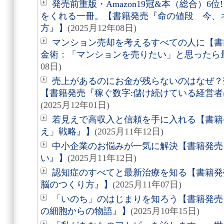
発売前重版・Amazon19冠&本（総合）6
をくれる一冊。【書籍発売『命の値段 今、
方』】
(2025月12年08日)
マンション売却を考えるすべての人に【書
金術：「マンションを売りたい」と思ったら
08日)
売上があるのにお金が残らないのはなぜ？
【書籍発売『稼ぐ数字:儲け続けている経営
(2025月12年01日)
若見えで高収入と信頼を手に入れる【書籍
え」戦略』】
(2025月11年12日)
中小企業のお悩みが一気に解決【書籍発売
い』】
(2025月11年12日)
認知症のすべてと最新治療を知る【書籍発
脳のつくり方』】
(2025月11年07日)
「いのち」のはじまりを知ろう【書籍発売
の細胞からの物語』】
(2025月10年15日)