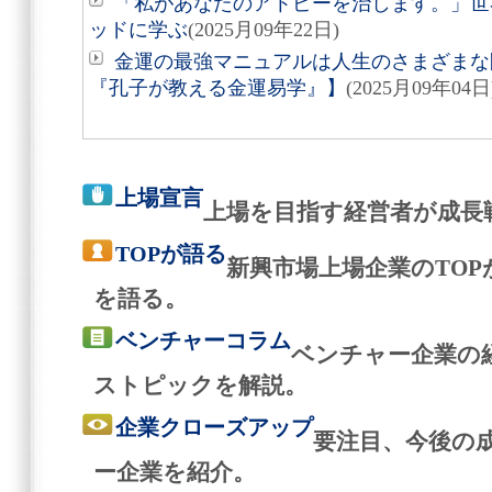
「私があなたのアトピーを治します。」世
ッドに学ぶ
(2025月09年22日)
金運の最強マニュアルは人生のさまざまな
『孔子が教える金運易学』】
(2025月09年04日
上場宣言
上場を目指す経営者が成長
TOPが語る
新興市場上場企業のTO
を語る。
ベンチャーコラム
ベンチャー企業の
ストピックを解説。
企業クローズアップ
要注目、今後の
ー企業を紹介。