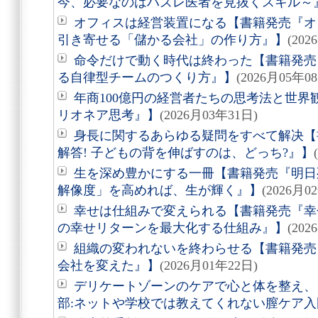
今、必要なのはハズレ医者を見抜くスキル～
オフィスは経営装置になる【書籍発売『オ
引き寄せる「儲かる会社」の作り方』】
(202
命令だけで動く時代は終わった【書籍発売
る自律型チームのつくり方』】
(2026月05年0
年商100億円の経営者たちの思考法と世
リオネア思考』】
(2026月03年31日)
身長に関するあらゆる疑問をすべて解决【
解答! 子どもの背を伸ばすのは、どっち?』】
生を深め豊かにする一冊【書籍発売『明日
解像度」を高めれば、生が輝く』】
(2026月0
幸せは仕組みで変えられる【書籍発売『幸
の幸せリターンを最大化する仕組み』】
(202
組織の変われないを終わらせる【書籍発売
会社を変えた』】
(2026月01年22日)
デリケートゾーンのケアで心と体を整え、
部:ネットや学校では教えてくれない膣ケア入