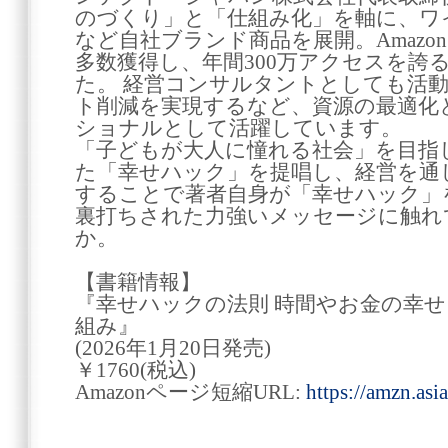
のづくり」と「仕組み化」を軸に、ワ
など自社ブランド商品を展開。Amazon
多数獲得し、年間300万アクセスを誇
た。 経営コンサルタントとしても活動
ト削減を実現するなど、資源の最適化
ショナルとして活躍しています。
「子どもが大人に憧れる社会」を目指
た「幸せハック」を提唱し、経営を通
することで著者自身が「幸せハック」
裏打ちされた力強いメッセージに触れ
か。
【書籍情報】
『幸せハックの法則 時間やお金の幸
組み』
(2026年1月20日発売)
￥1760(税込)
Amazonページ短縮URL:
https://amzn.as