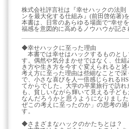
株式会社評言社は『幸せハックの法則
ンを最大化する仕組み』(前田啓佑著)を
本書は、日常のあらゆる場面で“幸せを
福感を意図的に高めるノウハウが記さ
◆幸せハックに至った理由
本書では幸せはハックするものとし
す。偶然や気分まかせではなく、仕組
き方や生き方を今すぐ変えられると述
考え方に至った理由は些細なことで深
で、小さな喜びを人一倍感じられるHS
てからでした。大学の卒業旅行で訪れ
も、貧しいながら輝いて見える子ども
なんだろうかと思うようになりました
ぜこの考えに至ったのか」の思考の過
す。
◆さまざまなハックのかたちとは？