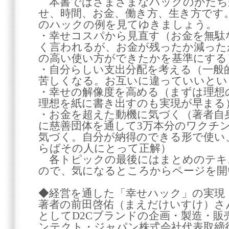
本書ではさまざまなハックのかたち
せ、時間、お金、働き方、生き方です
のハックの例を見てゆきましょう。
・幸せコスパから見直す（お金を無駄
く言われるが、お金が残ったか減った
の高い使い方ができたかを基準にする
・自分らしい支出分配を考える（一般
苦しくなる。お互いに違っていいとい
・幸せの解像度を高める（まずは理想
理想を紙に書き出すのも実現が早まる
・お金を超えた動機に気づく（著者自
に慈善団体を通して3万本分のワクチ
気づく。自分が納得のできる形で使い
らばその人にとって正解）
各トピックの最後にはまとめのテキ
ので、気になるところからページを開
◆経営を通した「幸せハック」の実現
著者の前田啓佑（まえだけいすけ）さ
としてD2Cブランドの企画・製造・販
ンテクト・ジャパン株式会社代表取締