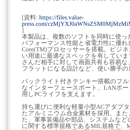
[資料:
https://files.value-
press.com/czMjYXJ0aWNsZSM0MjMzMi
]
本製品は、複数のソフトを同時に使っ
パフォーマンス性能と省電力性に優れた
Core(TM)プロセッサーを搭載。ビ
い用途に最適なスペックを有していま
さんだ相手に対して画面共有も容易な、
フラットになる設計など、使い勝手の
バックライト付きテンキー搭載のフル
なインターフェースポート、LANポ
用しPCライフを支えます。
持ち運びに便利な軽量小型ACアダプ
たアルミニウム合金素材を採用。また
た、軍事装備品や部品、システムなど
に関する標準規格であるMIL規格で、MIL