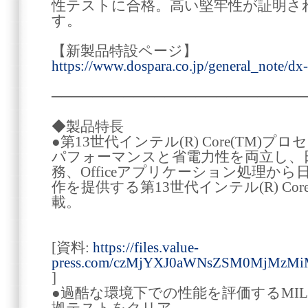
性テストに合格。高い堅牢性が証明さ
す。
【新製品特設ページ】
https://www.dospara.co.jp/general_note/dx
────────────────────────
◆製品特長
●第13世代インテル(R) Core(TM)プ
パフォーマンスと省電力性を両立し、
務、Officeアプリケーション処理か
作を提供する第13世代インテル(R) Co
載。
[資料:
https://files.value-
press.com/czMjYXJ0aWNsZSM0MjMzMi
]
●過酷な環境下での性能を評価するMIL規格