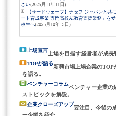
さい
(2025月11年11日)
【サードウェーブ】ナセフ ジャパンと共
ート育成事業 専門高校AI教育支援業務」を
校生へ
(2025月10年15日)
上場宣言
上場を目指す経営者が成長
TOPが語る
新興市場上場企業のTO
を語る。
ベンチャーコラム
ベンチャー企業の
ストピックを解説。
企業クローズアップ
要注目、今後の
ー企業を紹介。