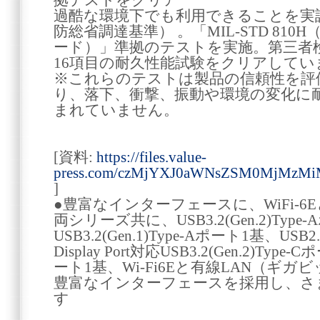
拠テストをクリア
過酷な環境下でも利用できることを実証
防総省調達基準） 。「MIL-STD 810
ード）」準拠のテストを実施。第三者
16項目の耐久性能試験をクリアしてい
※これらのテストは製品の信頼性を評
り、落下、衝撃、振動や環境の変化に
まれていません。
[資料:
https://files.value-
press.com/czMjYXJ0aWNsZSM0MjMzMiM
]
●豊富なインターフェースに、WiFi-6
両シリーズ共に、USB3.2(Gen.2)Type
USB3.2(Gen.1)Type-Aポート1基、USB
Display Port対応USB3.2(Gen.2)T
ート1基、Wi-Fi6Eと有線LAN（ギ
豊富なインターフェースを採用し、さ
す