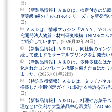
日)
【新製品情報】Ａ＆Ｄは、検定付きの防塵
度等級4級の「FJ-BT-K4シリーズ」を新発
日)
Ａ＆Ｄは、情報マガジン『ＷＡＹ』VOL.
究開発法人物質・材料研究機構（NIMS/ニ
ご紹介しています。
(2026月02年24日)
【新製品情報】Ａ＆Ｄは、同社製のインジ
続して使用するサーマルプリンタを新発売い
【新製品情報】Ａ＆Ｄは、多種多様なはか
化されたコンパレータ機能を備えた台はかり
ました。
(2026月01年22日)
【特許取得情報】Ａ＆Ｄは、タッチパネル
搭載した樹脂測定ガイドに関する特許を取得
日)
【新製品情報】Ａ＆Ｄは、料理やお菓子づ
理などに便利な大型液晶中心温度計「AD-56