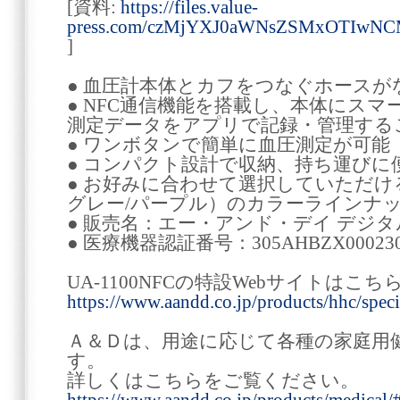
[資料:
https://files.value-
press.com/czMjYXJ0aWNsZSMxOTIwN
]
● 血圧計本体とカフをつなぐホースが
● NFC通信機能を搭載し、本体にス
測定データをアプリで記録・管理する
● ワンボタンで簡単に血圧測定が可能
● コンパクト設計で収納、持ち運びに
● お好みに合わせて選択していただけ
グレー/パープル）のカラーラインナ
● 販売名：エー・アンド・デイ デジタル血
● 医療機器認証番号：305AHBZX000230
UA-1100NFCの特設Webサイトは
https://www.aandd.co.jp/products/hhc/spec
Ａ＆Ｄは、用途に応じて各種の家庭用
す。
詳しくはこちらをご覧ください。