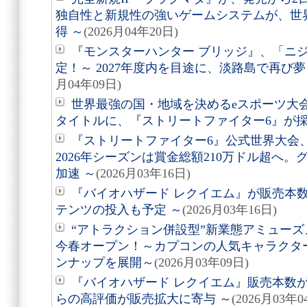
独自性と新規性の強いゲームシステムが、世
得 ～
(2026月04年20日)
『モンスターハンター ブリッジ』、「ニ
定！～ 2027年度内を目途に、淡路島で再び
月04年09日)
世界最強の国・地域を決めるeスポーツ大会「Espo
タイトルに、『ストリートファイター6』が
『ストリートファイター6』公式世界大会
2026年シーズンは賞金総額210万ドル超へ
加速 ～
(2026月03年16日)
『バイオハザード レクイエム』が販売本数
テンツの投入も予定 ～
(2026月03年16日)
“アトラクション併設型”新業態アミューズメ
今春オープン！～カプコンの人気キャラクタ
ンナップを展開～
(2026月03年09日)
『バイオハザード レクイエム』販売本数が
らの高評価が販売拡大に寄与 ～
(2026月03年0