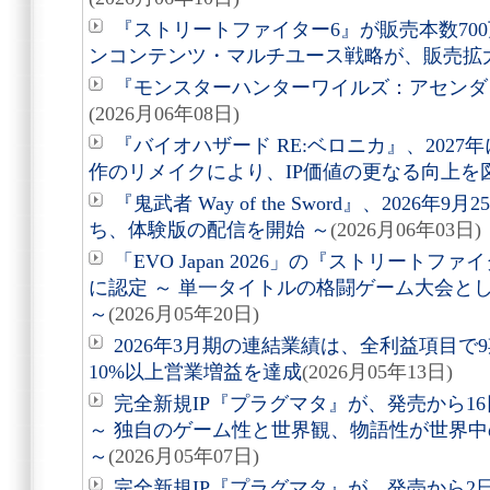
『ストリートファイター6』が販売本数70
ンコンテンツ・マルチユース戦略が、販売拡
『モンスターハンターワイルズ：アセンダン
(2026月06年08日)
『バイオハザード RE:ベロニカ』、2027
作のリメイクにより、IP価値の更なる向上を図
『鬼武者 Way of the Sword』、2026
ち、体験版の配信を開始 ～
(2026月06年03日)
「EVO Japan 2026」の『ストリート
に認定 ～ 単一タイトルの格闘ゲーム大会と
～
(2026月05年20日)
2026年3月期の連結業績は、全利益項目で
10%以上営業増益を達成
(2026月05年13日)
完全新規IP『プラグマタ』が、発売から16
～ 独自のゲーム性と世界観、物語性が世界
～
(2026月05年07日)
完全新規IP『プラグマタ』が、発売から2