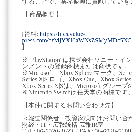
することで、業界振興に貢献していき
【 商品概要 】
[資料:
https://files.value-
press.com/czMjYXJ0aWNsZSMyMDc5
]
※"PlayStation"は株式会社ソニ
ンメントの登録商標または商標です。
※Microsoft、Xbox Sphere マーク、Seri
Series X|S ロゴ、Xbox One、Xbox Seri
Xbox Series X|Sは、Microsoft グ
※Nintendo Switchは任天堂の商標です
【本件に関するお問い合わせ先】
＜報道関係者・投資家様向けお問い合
財経・IT・広報統括 広報IR室
TEL: 06-6920-3623／FAX: 06-6920-5108