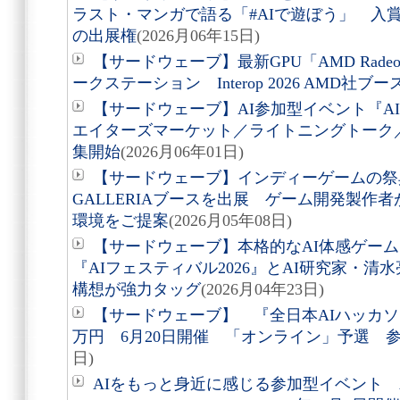
ラスト・マンガで語る「#AIで遊ぼう」 入
の出展権
(2026月06年15日)
【サードウェーブ】最新GPU「AMD Radeon A
ークステーション Interop 2026 AMD社ブ
【サードウェーブ】AI参加型イベント『AI
エイターズマーケット／ライトニングトーク
集開始
(2026月06年01日)
【サードウェーブ】インディーゲームの祭典Bit
GALLERIAブースを出展 ゲーム開発製作
環境をご提案
(2026月05年08日)
【サードウェーブ】本格的なAI体感ゲー
『AIフェスティバル2026』とAI研究家・清
構想が強力タッグ
(2026月04年23日)
【サードウェーブ】 『全日本AIハッカソン
万円 6月20日開催 「オンライン」予選 
日)
AIをもっと身近に感じる参加型イベント AI