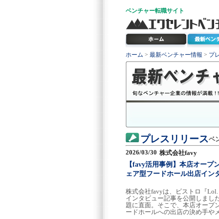
ベンチャー
転職サイト
ホーム
>
最新ベンチャー情報
>
プ
プレスリリース
ベ
2026/03/30
株式会社favy
【favy活用事例】本店オー
ェア型フードホール出店イン
株式会社favyは、ビストロ『L
インタビュー記事を公開しました
題に直面。そこで、本店オープ
ードホールへの出店の決め手や