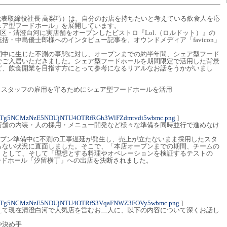
・代表取締役社長 高梨巧）は、自分のお店を持ちたいと考えている飲食人を応
ェア型フードホール」を展開しています。
東区・清澄白河に実店舗をオープンしたビストロ『Lol.（ロルドット）』の
括・中島優士郎様へのインタビュー記事を、オウンドメディア「favicon」
間中に生じた不測の事態に対し、オープンまでの約半年間、シェア型フード
でご入居いただきました。シェア型フードホールを期間限定で活用した背景
ど、飲食開業を目指す方にとって参考になるリアルなお話をうかがいまし
。スタッフの雇用を守るためにシェア型フードホールを活用
1NTg5NCMzNzE5NDUjNTU4OTRfRGh3WlFZdmtvdi5wbmc.png
]
店舗の内装・人の採用・メニュー開発など様々な準備を同時並行で進めなけ
オープン準備中に不測の工事遅延が発生し、売上が立たないまま採用したスタ
らない状況に直面しました。そこで、「本店オープンまでの期間、チームの
」として、そして「理想とする料理やオペレーションを検証するテストの
フードホール「汐留横丁」への出店を決断されました。
1NTg5NCMzNzE5NDUjNTU4OTRfS3VqaFNWZ3FOVy5wbmc.png
]
えて現在清澄白河で人気店を営むお二人に、以下の内容について深くお話し
や決め手