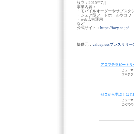
設立：2015年7月
事業内容：
・モバイルオーダーやサブスクシ
・シェア型フードホールやコワ
・web広告運用
など
公式サイト：
https://favy.co.jp/
提供元：
valuepressプレスリ