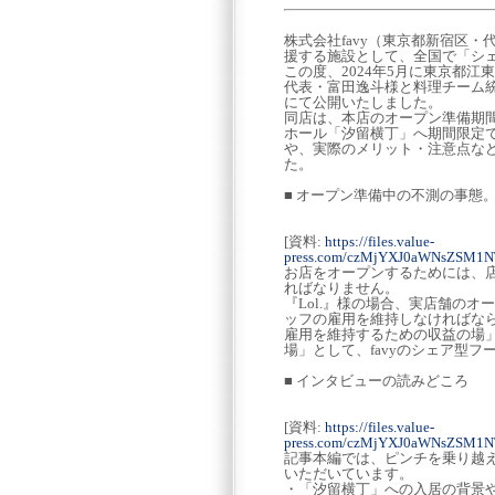
株式会社favy（東京都新宿区
援する施設として、全国で「シ
この度、2024年5月に東京都江
代表・富田逸斗様と料理チーム統
にて公開いたしました。
同店は、本店のオープン準備期
ホール「汐留横丁」へ期間限定
や、実際のメリット・注意点な
た。
■ オープン準備中の不測の事態
[資料:
https://files.value-
press.com/czMjYXJ0aWNsZSM
お店をオープンするためには、
ればなりません。
『Lol.』様の場合、実店舗の
ッフの雇用を維持しなければな
雇用を維持するための収益の場
場」として、favyのシェア型
■ インタビューの読みどころ
[資料:
https://files.value-
press.com/czMjYXJ0aWNsZSM
記事本編では、ピンチを乗り越
いただいています。
・「汐留横丁」への入居の背景