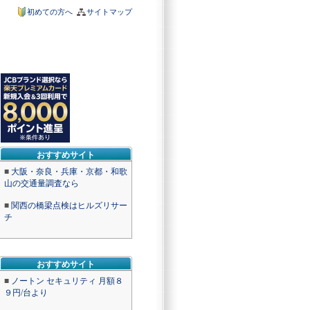
初めての方へ
サイトマップ
おすすめサイト
■
大阪・奈良・兵庫・京都・和歌
山の交通量調査なら
■
関西の橋梁点検はヒルズリサー
チ
おすすめサイト
■
ノートン セキュリティ 月額８
９円/台より