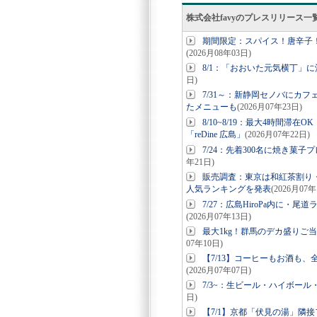
株式会社favyのプレスリリース一
期間限定：スパイス！唐辛子
(2026月08年03日)
8/1：「おおいた元気横丁」
日)
7/31～：新静岡セノバにカ
たメニューも
(2026月07年23日)
8/10~8/19：最大4時間滞
「reDine 広島」
(2026月07年22日)
7/24：先着300名に焼き菓
年21日)
販売調査：東京は和紅茶割り・北
人気ランキングを発表
(2026月07年
7/27：広島HiroPa内に
(2026月07年13日)
最大1kg！群馬のデカ盛りご
07年10日)
【7/13】コーヒーもお酒も、全
(2026月07年07日)
7/3~：生ビール・ハイボー
日)
【7/1】京都「伏見の湯」隣