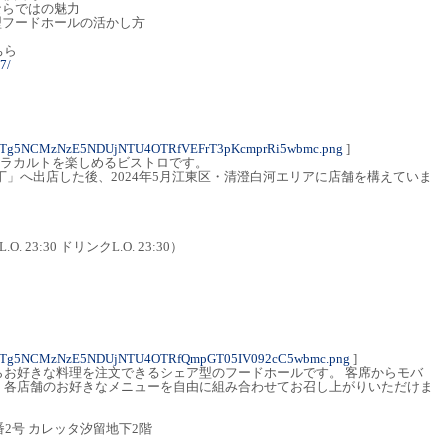
ならではの魅力
ア型フードホールの活かし方
ちら
17/
NTg5NCMzNzE5NDUjNTU4OTRfVEFrT3pKcmprRi5wbmc.png
]
とアラカルトを楽しめるビストロです。
横丁」へ出店した後、2024年5月江東区・清澄白河エリアに店舗を構えていま
. 23:30 ドリンクL.O. 23:30）
1NTg5NCMzNzE5NDUjNTU4OTRfQmpGT05IV092cC5wbmc.png
]
らお好きな料理を注文できるシェア型のフードホールです。 客席からモバ
、各店舗のお好きなメニューを自由に組み合わせてお召し上がりいただけま
2号 カレッタ汐留地下2階