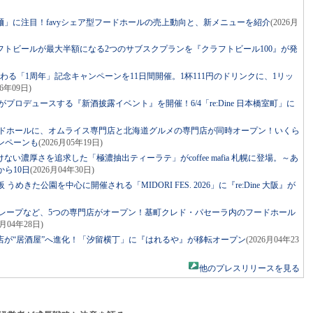
」に注目！favyシェア型フードホールの売上動向と、新メニューを紹介
(2026月
トビールが最大半額になる2つのサブスクプランを『クラフトビール100』が発
わる「1周年」記念キャンペーンを11日間開催。1杯111円のドリンクに、1リッ
06年09日)
トがプロデュースする『新酒披露イベント』を開催！6/4「re:Dine 日本橋室町」に
フードホールに、オムライス専門店と北海道グルメの専門店が同時オープン！いくら
ンペーンも
(2026月05年19日)
い濃厚さを追求した「極濃抽出ティーラテ」がcoffee mafia 札幌に登場。～あ
ら10日
(2026月04年30日)
 うめきた公園を中心に開催される「MIDORI FES. 2026」に『re:Dine 大阪』が
クレープなど、5つの専門店がオープン！基町クレド・パセーラ内のフードホール
6月04年28日)
店が“居酒屋”へ進化！「汐留横丁」に『はれるや』が移転オープン
(2026月04年23
他のプレスリリースを見る