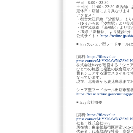
平日 8:00～22:30
土日祝 11:00～22:30 ※店
定休日：店舗により異なります
アクセス：
・都営大江戸線 「汐留駅」 より
・ゆりかもめ「汐留駅」より徒歩
・都営浅草線 「新橋駅」より徒
・JR線 「新橋駅」 より徒歩4分
公式サイト：
https://redine.jp/s
■ favyのシェア型フードホー
[資料:
https://files.value-
press.com/czMjYXJ0aWNsZSM
株式会社favyが運営する「シ
ひとつの施設に複数の飲食店が
費もシェアする運営スタイルで
なっています。
現在、北海道から鹿児島県まで2
シェア型フードホール出店希望
https://lease.redine.jp/recruiting/g
■ favy会社概要
[資料:
https://files.value-
press.com/czMjYXJ0aWNsZSM
社名：株式会社favy
所在地：東京都新宿区新宿3-15
代表者：代表取締役社長 髙梨