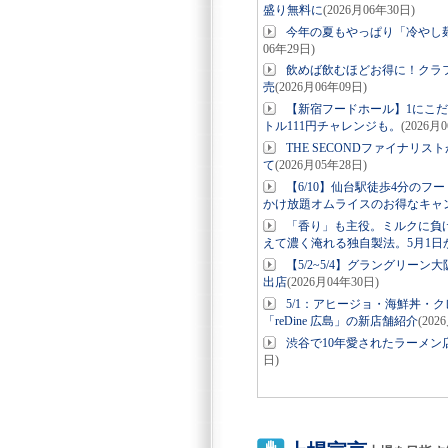
盛り無料に
(2026月06年30日)
今年の夏もやっぱり「冷やし麺
06年29日)
飲めば飲むほどお得に！クラフ
売
(2026月06年09日)
【新宿フードホール】1にこだ
トル111円チャレンジも。
(2026月
THE SECONDファイナリス
て
(2026月05年28日)
【6/10】仙台駅徒歩4分の
かけ放題オムライスのお得なキャ
「香り」も主役。ミルクに負けな
えて濃く淹れる独自製法。5月1日か
【5/2~5/4】グラングリーン大阪
出店
(2026月04年30日)
5/1：アヒージョ・海鮮丼・
「reDine 広島」の新店舗紹介
(202
渋谷で10年愛されたラーメン
日)