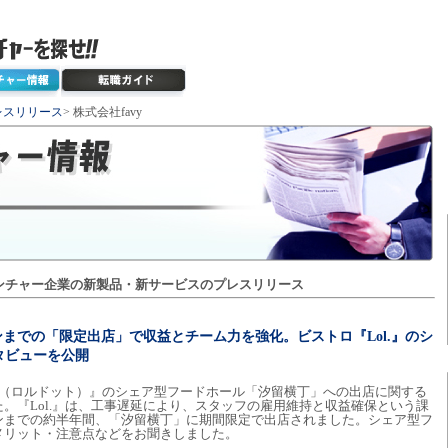
レスリリース
> 株式会社favy
ンチャー企業の新製品・新サービスのプレスリリース
プンまでの「限定出店」で収益とチーム力を強化。ビストロ『Lol.』のシ
タビューを公開
ol.（ロルドット）』のシェア型フードホール「汐留横丁」への出店に関する
。『Lol.』は、工事遅延により、スタッフの雇用維持と収益確保という課
ンまでの約半年間、「汐留横丁」に期間限定で出店されました。シェア型フ
メリット・注意点などをお聞きしました。