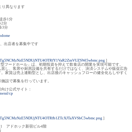
舗により異なります
徒歩1分
2分
歩3分
hiodome
ルは、出店者を募集中です
1NTg5NCMzNzE5NDUjNTU4OTRfY1VaR2ZmVUZSWi5wbmc.png
]
ェア型フードホール」は、初期投資を抑えて飲食店の開業を実現可能です。
入居し、客席や厨房設備を共有するだけではなく、決済システムや販促広告
す。家賃は売上連動型とし、出店後のキャッシュフローの健全化もしやすく
0施設で募集を行っています。
者向け公式サイト：
eneral/cp
1NTg5NCMzNzE5NDUjNTU4OTRfb1ZTcXJTaXVSbC5wbmc.png
]
-11 アドホック新宿ビル4階
巧