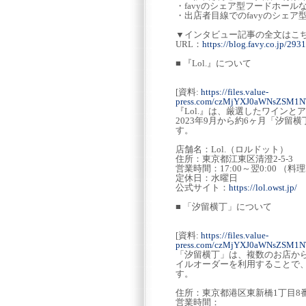
・favyのシェア型フードホール
・出店者目線でのfavyのシェ
▼インタビュー記事の全文はこ
URL：
https://blog.favy.co.jp/293
■ 『Lol.』について
[資料:
https://files.value-
press.com/czMjYXJ0aWNsZSM1
『Lol.』は、厳選したワイン
2023年9月から約6ヶ月「汐留
す。
店舗名：Lol.（ロルドット）
住所：東京都江東区清澄2-5-3
営業時間：17:00～翌0:00 （料理L.O
定休日：水曜日
公式サイト：
https://lol.owst.jp/
■ 「汐留横丁」について
[資料:
https://files.value-
press.com/czMjYXJ0aWNsZSM
「汐留横丁」は、複数のお店か
イルオーダーを利用することで
す。
住所：東京都港区東新橋1丁目8番
営業時間：