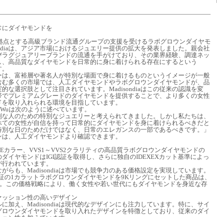
常にダイヤモンドを
 香港を拠点とする高級ブランド流通グループの支援を受けるラボグロウンダイヤモ
ondiaは、アジア市場におけるジュエリー提供の拡大を発表しました。親会社
びラグジュアリーブランドの流通を手がけており、その業界経験、調達ネッ
し、高品質なダイヤモンドを日常的に身に着けられる存在にするという
す。
ーは、富裕層や著名人が特別な場面で身に着けるものというイメージが一般
含む多くの市場では、人工ダイヤモンドやラボグロウンダイヤモンドが、品
な選択肢として注目されています。Madisondiaはこの従来の認識を変
帯でプレミアムグレードのダイヤモンドを提供することで、より多くの女性
ドを取り入れられる環境を目指しています。
ston Wuは次のように述べています。
別な人のための特別なジュエリーと考えられてきました。しかし私たちは、
べての女性が自信を持って日常的にダイヤモンドを身に着けられるべきだと
特別な日のためだけではなく、日常のエレガンスの一部であるべきです。」
ンは、人工ダイヤモンドより確認できます。
およびEカラー、VVS1～VVS2クラリティの高品質ラボグロウンダイヤモンドの
ダイヤモンドはIGI認証を取得し、さらに独自のIDEXEXカット基準によっ
が行われています。
らも、Madisondiaは市場でも競争力のある価格設定を実現しています。
I認証の1カラットラボグロウンダイヤモンドを9Kリングにセットした商品は、
す。この価格戦略により、働く女性や若い世代にもダイヤモンドを身近な存
ァッション性の高いデザイン
加え、Madisondiaは現代的なデザインにも注力しています。特に、サイ
グロウンダイヤモンドを取り入れたデザインを特徴としており、従来のダイ