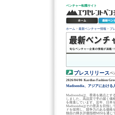
ベンチャー
転職サイト
ホーム
>
最新ベンチャー情報
>
プ
プレスリリース
ベ
2026/04/06
Kardias Fashion Gro
Madisondia、アジアに
Madisondiaは、香港を拠
しました。高品質で手の届く価
を推進しています。近年、日本
Madisondiaはその普及を目
ドを採用し、競争力のある価格
独自の輝き評価指標MISIを通