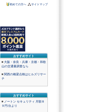
初めての方へ
サイトマップ
おすすめサイト
■
大阪・奈良・兵庫・京都・和歌
山の交通量調査なら
■
関西の橋梁点検はヒルズリサー
チ
おすすめサイト
■
ノートン セキュリティ 月額８
９円/台より