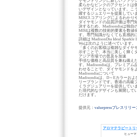
ヤモンドリングに新しいファッ
柔らかなピンクのアクセントは
いデザインとなっています。こ
躍するジュエリーを提案してい
MISIスコアリングによるわかり
ダイヤモンドの品質評価は専門
決するため、Madisondiaは独自の評価
MISIは複数の技術的要素を数
す。専門知識がなくても直感的
詳細は MadisonDia Ideal Spar
Wuは次のように述べています。
「多くのお客様は複雑なダイヤモ
示すことで、本当に美しく輝く
アジア市場での普及を加速
手頃な価格と高品質を兼ね備え
す。Madisondiaは、プレ
わせることで、ダイヤモンドを
Madisondiaについて
Madisondiaは、D～Eカラ
リーブランドです。香港の高級
くラグジュアリーを提供していま
た現代的なデザインも展開してい
だけます。
提供元：
valuepressプレスリ