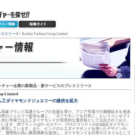
レスリリース
> Kardias Fashion Group Limited
ンチャー企業の新製品・新サービスのプレスリリース
up Limited
おける人工ダイヤモンドジュエリーの提供を拡大
点とする高級ブランド流通グループの支援を受け、アジア市場での展開拡大を発表
格帯のジュエリー提供を通じ、「ダイヤモンドを日常に」というコンセプト
を含む市場では人工ダイヤモンドが現実的な選択肢として注目されており、
指しています。同ブランドはD～Eカラー、VVSクラリティのIGI認証ダイヤモン
を実現しています。また、ピンクの人工ダイヤモンドを用いたデザインや、
じて、透明性の高い購買体験を提供し、ダイヤモンドを日常のスタイルとして