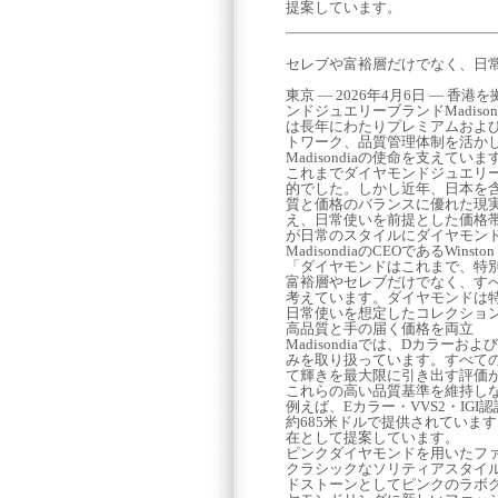
提案しています。
セレブや富裕層だけでなく、日
東京 ― 2026年4月6日 ―
ンドジュエリーブランドMadis
は長年にわたりプレミアムおよ
トワーク、品質管理体制を活か
Madisondiaの使命を支えていま
これまでダイヤモンドジュエリ
的でした。しかし近年、日本を
質と価格のバランスに優れた現実的
え、日常使いを前提とした価格
が日常のスタイルにダイヤモン
MadisondiaのCEOであるWin
「ダイヤモンドはこれまで、特
富裕層やセレブだけでなく、す
考えています。ダイヤモンドは
日常使いを想定したコレクショ
高品質と手の届く価格を両立
Madisondiaでは、Dカラー
みを取り扱っています。すべての
て輝きを最大限に引き出す評価
これらの高い品質基準を維持しなが
例えば、Eカラー・VVS2・IG
約685米ドルで提供されていま
在として提案しています。
ピンクダイヤモンドを用いたフ
クラシックなソリティアスタイルに
ドストーンとしてピンクのラボ