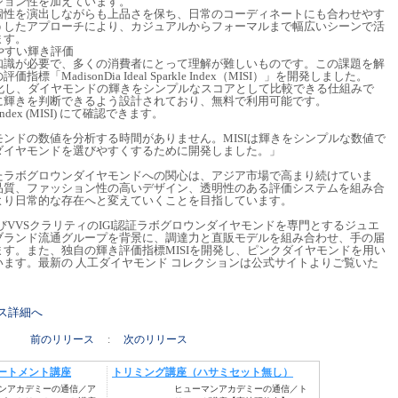
ション性を加えています。
個性を演出しながらも上品さを保ち、日常のコーディネートにも合わせやす
うしたアプローチにより、カジュアルからフォーマルまで幅広いシーンで活
ます。
やすい輝き評価
知識が必要で、多くの消費者にとって理解が難しいものです。この課題を解
指標「MadisonDia Ideal Sparkle Index（MISI）」を開発しました。
値化し、ダイヤモンドの輝きをシンプルなスコアとして比較できる仕組みで
に輝きを判断できるよう設計されており、無料で利用可能です。
kle Index (MISI) にて確認できます。
ンドの数値を分析する時間がありません。MISIは輝きをシンプルな数値で
ダイヤモンドを選びやすくするために開発しました。」
たラボグロウンダイヤモンドへの関心は、アジア市場で高まり続けていま
ミアム品質、ファッション性の高いデザイン、透明性のある評価システムを組み合
より日常的な存在へと変えていくことを目指しています。
ーおよびVVSクラリティのIGI認証ラボグロウンダイヤモンドを専門とするジュエ
ブランド流通グループを背景に、調達力と直販モデルを組み合わせ、手の届
す。また、独自の輝き評価指標MISIを開発し、ピンクダイヤモンドを用い
ます。最新の 人工ダイヤモンド コレクションは公式サイトよりご覧いた
リース詳細へ
前のリリース
:
次のリリース