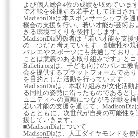
よび個人総合4位の成績を収めていま
で才能を発揮する若手として注目され
MadisonDiaは本スポンサーシップ
機会の支援を行い、若い才能が芸術お
きる環境づくりを後押しします。
MadisonDia関係者は「若い才能を
の一つだと考えています。創造性や規
バレエやスポーツにも共通しており、
ことは意義のある取り組みです」とコ
Balletia.orgは、子ども向けのバ
会を提供するプラットフォームであり
を目的とした活動を行っています。
MadisonDiaは、本取り組みが文化
る同社の姿勢に沿ったものであるとし
ュニティへの貢献につながる活動を検
若い才能の支援を通じて、MadisonD
るとともに、次世代が自身の可能性を
援していきます。
■MadisonDiaについて
MadisonDiaは、人工ダイヤモンド