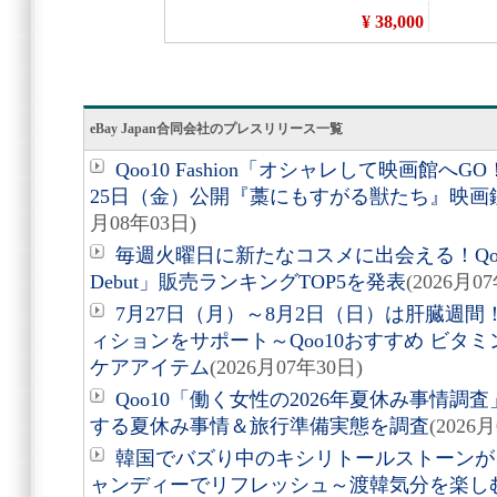
eBay Japan合同会社のプレスリリース一覧
Qoo10 Fashion「オシャレして映画館へ
25日（金）公開『藁にもすがる獣たち』映画
月08年03日)
毎週火曜日に新たなコスメに出会える！Qoo10
Debut」販売ランキングTOP5を発表
(2026月0
7月27日（月）～8月2日（日）は肝臓週
ィションをサポート～Qoo10おすすめ ビタ
ケアアイテム
(2026月07年30日)
Qoo10「働く女性の2026年夏休み事情調
する夏休み事情＆旅行準備実態を調査
(2026
韓国でバズり中のキシリトールストーンが
ャンディーでリフレッシュ～渡韓気分を楽しむ