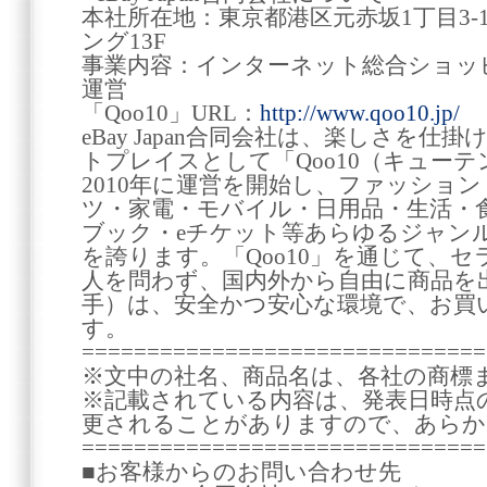
本社所在地：東京都港区元赤坂1丁目3-
ング13F
事業内容：インターネット総合ショッピ
運営
「Qoo10」URL：
http://www.qoo10.jp/
eBay Japan合同会社は、楽しさを
トプレイスとして「Qoo10（キュー
2010年に運営を開始し、ファッショ
ツ・家電・モバイル・日用品・生活・
ブック・eチケット等あらゆるジャン
を誇ります。「Qoo10」を通じて、
人を問わず、国内外から自由に商品を
手）は、安全かつ安心な環境で、お買
す。
===============================
※文中の社名、商品名は、各社の商標
※記載されている内容は、発表日時点
更されることがありますので、あらか
===============================
■お客様からのお問い合わせ先