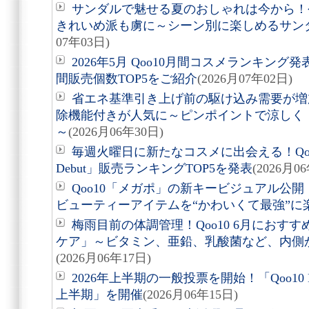
サンダルで魅せる夏のおしゃれは今から！
きれいめ派も虜に～シーン別に楽しめるサン
07年03日)
2026年5月 Qoo10月間コスメランキン
間販売個数TOP5をご紹介
(2026月07年02日)
省エネ基準引き上げ前の駆け込み需要が増
除機能付きが人気に～ピンポイントで涼しく
～
(2026月06年30日)
毎週火曜日に新たなコスメに出会える！Qoo10
Debut」販売ランキングTOP5を発表
(2026月0
Qoo10「メガポ」の新キービジュアル公
ビューティーアイテムを“かわいくて最強”に
梅雨目前の体調管理！Qoo10 6月におす
ケア」～ビタミン、亜鉛、乳酸菌など、内側
(2026月06年17日)
2026年上半期の一般投票を開始！「Qoo10 MEG
上半期」を開催
(2026月06年15日)