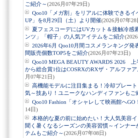
ご紹介～
(2026月07年29日)
Qoo10「メガ割」をリアルに体験できるイベ
UP」を8月29日（土）より開催
(2026月07年28
夏フェスコーデにはUVカット＆接触冷感
ンツ」「帽子」の人気アイテムをご紹介
(202
2026年6月 Qoo10月間コスメランキン
間販売個数TOP5をご紹介
(2026月07年23日)
Qoo10 MEGA BEAUTY AWARDS 20
から総合賞1位はCOSRXのRXザ・アルファ
月07年21日)
高機能モデルに注目集まる！冷却プレート
気～技あり！ユニークなハンディファンもご
Qoo10 Fashion「オシャレして映画館へ
14日)
本格的な夏の前に始めたい！大人気美容イ
聞く暑くなるシーズンの美容習慣～インナー
テムもご紹介～
(2026月07年08日)