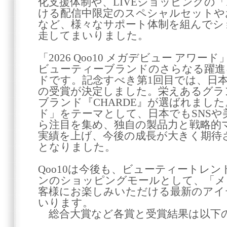
化支援体制や、LIVEショッピングの「MEG
ける配信中限定のスペシャルセットや
など、様々なサポート体制を組んでシ
走してまいりました。
「2026 Qoo10 メガデビュー アワ
ビューティーブランドのさらなる躍進
ドです。記念すべき第1回目では、日本
の受賞が決定しました。栄えあるグラ
ブランド『CHARDE』が選ばれまし
ド」をテーマとして、日本でもSNS
ら注目を集め、独自の製品力と戦略的
実績を上げ、今後の成長が大きく期待
となりました。
Qoo10は今後も、ビューティートレ
ンのショッピングモールとして、「メ
客様にお楽しみいただける最新のアイ
いります。
総合大賞など各賞と受賞結果は以下