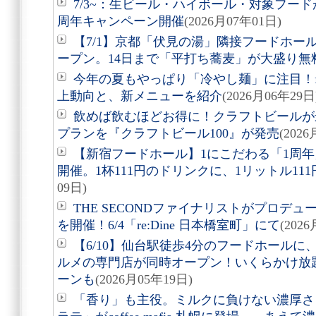
7/3~：生ビール・ハイボール・対象フード
周年キャンペーン開催
(2026月07年01日)
【7/1】京都「伏見の湯」隣接フードホー
ープン。14日まで「平打ち蕎麦」が大盛り無
今年の夏もやっぱり「冷やし麺」に注目！f
上動向と、新メニューを紹介
(2026月06年29日
飲めば飲むほどお得に！クラフトビールが
プランを『クラフトビール100』が発売
(202
【新宿フードホール】1にこだわる「1周年
開催。1杯111円のドリンクに、1リットル11
09日)
THE SECONDファイナリストがプロデ
を開催！6/4「re:Dine 日本橋室町」にて
(202
【6/10】仙台駅徒歩4分のフードホール
ルメの専門店が同時オープン！いくらかけ放
ーンも
(2026月05年19日)
「香り」も主役。ミルクに負けない濃厚さ