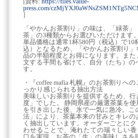
[資料:
https://files.value-
press.com/czMjYXJ0aWNsZSM1NTg5NC
]
「やかんお茶割り」の味は、「緑茶」
茶」の3種類からお選びいただけます
単品価格は通常1杯580円（税込）で10杯
込）となるため、「やかんお茶割り」
品の半額程度とお得になります。また
文する手間も省けて、自分（たち）の
す。
・『coffee mafia 札幌』のお茶割
っかり感じられる抽出方法
美味しいお茶割りを提供するため、行
度」でした。 静岡県産の厳選茶葉を
を引き出した後、氷で一気に急冷。こ
法」により、茶葉本来の甘みとキレの
く抽出しています。オーダーごとにク
わせることで、淹れたての瑞々しい香
口を実現。お茶の「生」の美味しさを