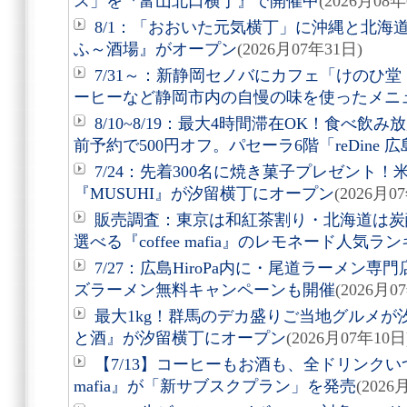
ス」を『富山北口横丁』で開催中
(2026月08年
8/1：「おおいた元気横丁」に沖縄と北海
ふ～酒場』がオープン
(2026月07年31日)
7/31～：新静岡セノバにカフェ「けのひ
ーヒーなど静岡市内の自慢の味を使ったメニ
8/10~8/19：最大4時間滞在OK！食べ飲
前予約で500円オフ。パセーラ6階「reDine 
7/24：先着300名に焼き菓子プレゼント
『MUSUHI』が汐留横丁にオープン
(2026月0
販売調査：東京は和紅茶割り・北海道は炭
選べる『coffee mafia』のレモネード人気
7/27：広島HiroPa内に・尾道ラーメン
ズラーメン無料キャンペーンも開催
(2026月0
最大1kg！群馬のデカ盛りご当地グルメが汐
と酒』が汐留横丁にオープン
(2026月07年10日
【7/13】コーヒーもお酒も、全ドリンクいつ
mafia』が「新サブスクプラン」を発売
(2026