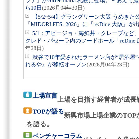
ラテ」がcoffee mafia 札幌に登場。～あ
ら10日
(2026月04年30日)
【5/2~5/4】グラングリーン大阪 うめき
「MIDORI FES. 2026」に『re:Dine 大阪』が
5/1：アヒージョ・海鮮丼・クレープなど
クレド・パセーラ内のフードホール「reDine
年28日)
渋谷で10年愛されたラーメン店が“居酒屋
れるや』が移転オープン
(2026月04年23日)
上場宣言
上場を目指す経営者が成長
TOPが語る
新興市場上場企業のTO
を語る。
ベンチャーコラム