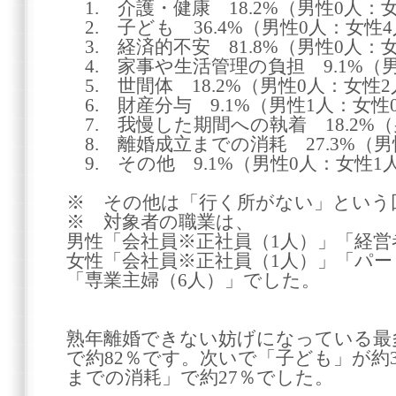
1. 介護・健康 18.2%（男性0人：
2. 子ども 36.4%（男性0人：女性
3. 経済的不安 81.8%（男性0人：
4. 家事や生活管理の負担 9.1%（
5. 世間体 18.2%（男性0人：女性
6. 財産分与 9.1%（男性1人：女性
7. 我慢した期間への執着 18.2%
8. 離婚成立までの消耗 27.3%（男
9. その他 9.1%（男性0人：女性1
※ その他は「行く所がない」という
※ 対象者の職業は、
男性「会社員※正社員（1人）」「経営
女性「会社員※正社員（1人）」「パー
「専業主婦（6人）」でした。
熟年離婚できない妨げになっている最
で約82％です。次いで「子ども」が約
までの消耗」で約27％でした。