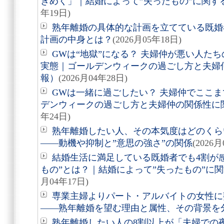
きめく」｜結婚によって”失ったもの”に関す
年19日)
熟年離婚の具体的な計画を立てている既婚
計画の中身とは？
(2026月05年18日)
GWは“地獄”になる？ 夫婦仲が悪い人た
実態｜ゴールデンウィークの過ごし方と夫婦
報）
(2026月04年28日)
GWは一緒に過ごしたい？ 夫婦仲でここま
デンウィークの過ごし方と夫婦仲の関係性に
年24日)
熟年離婚したい人、その本気度はどのくらい
――動機や抑制と”意思の強さ”の関係
(2026
結婚生活に満足している既婚者でも4割が
もの”とは？｜結婚によって”失ったもの”に
月04年17日)
専業主婦よりパート・アルバイトの女性に
――熟年離婚を望む理由と属性、その背景を
熟年離婚したい人の8割以上が「夫婦での夜