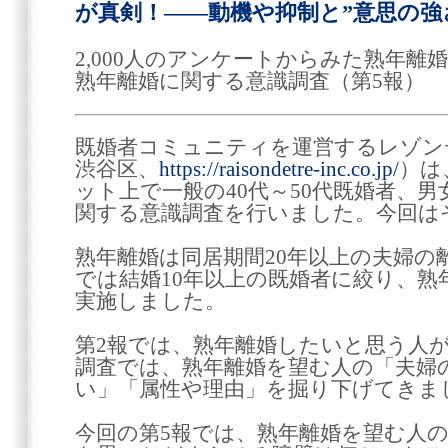
が真剣！――動機や抑制と”意思の強
2,000人のアンケートからみた熟年離
熟年離婚に関する意識調査（第5報）
既婚者コミュニティを運営するレゾン
渋谷区、
https://raisondetre-inc.co.jp/
）は
ット上で一般の40代～50代既婚者、男女
関する意識調査を行いました。今回は
熟年離婚は同居期間20年以上の夫婦の
では結婚10年以上の既婚者に絞り、熟
実施しました。
第2報では、熟年離婚したいと思う人が
調査では、熟年離婚を望む人の「夫婦
い」「属性や理由」を掘り下げてきま
今回の第5報では、熟年離婚を望む人の