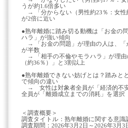
うが約1.6倍多い
→ 「分からない（男性約23％：女性
が2倍に近い
●熟年離婚に踏み切る動機は「お金の
ハラ」が強い傾向
→ 「お金の問題」が理由の人は、「
が半数
→ 「相手の不倫やモラハラ」が理由
（約36％）」と3割以上
●熟年離婚できない妨げとは？踏みと
で傾向の違い
→ 女性は対象者全員が「経済的不安
全員が「離婚成立までの消耗」を選択
＜調査概要＞
調査タイトル：熟年離婚に関する意識
調査期間：2026年3月2日～2026年3月3