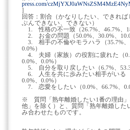
press.com/czMjYXJ0aWNsZSM4MzE4N
]
回答：割合（かなりしたい、できれば
ぶんできない、できない）
1. 性格の不一致（26.7%、46.7%、18
2. お金の問題（50.0%、30.0%、10.0
3. 相手の不倫やモラハラ（35.7%、57.
0.0%）
4. 夫婦（家族）の役割に疲れた（0.0%、
0.0%、0.0%）
5. 自分を取り戻したい（6.7%、53.3%
6. 人生を共に歩みたい相手がいる（25.
0.0%、0.0%）
7. 恋愛をしたい（0.0%、66.7%、0.0
※ 質問「熟年離婚したい1番の理由」の
他」を除く）と、質問「熟年離婚した
み合わせたものです。