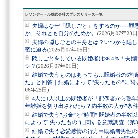
レゾンデートル株式会社のプレスリリース一覧
夫婦はなぜ「隠しごと」をするのか──罪
か、それとも自分のためか。
(2026月07年23日
夫婦の隠しごとの中身とは？いつから隠し
密に迫る
(2026月07年06日)
隠しごとをしている既婚者は36.4％！夫
シ？
(2026月07年01日)
結婚で失うものはあっても…既婚者の6割
た」と回答｜結婚によって”失ったもの”に関
06年25日)
4人に1人以上の既婚者が「配偶者から熟年
年離婚を切り出されたら？約半数の人が”条件
結婚で失う”お金”と”時間” 既婚者の半
によって”失ったもの”に関する意識調査（第
結婚で失う恋愛感情の行方⇒既婚者男性の