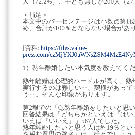
人（72.2%）、子ども無しが200人（2
＜補足＞
本文中のパーセンテージは小数点第1
め、合計が100％とならない場合があ
[資料:
https://files.value-
press.com/czMjYXJ0aWNsZSM4MzE4N
]
1）熟年離婚したい本気度を教えてく
熟年離婚は心理的ハードルが高く、熟
実行するのは難しい‥、契機があって
う‥。そんな印象があります。
第2報での「Q.熟年離婚をしたいと思
回答結果は「どちらかといえば『はい』
いえば『いいえ』」587人でした。
熟年離婚したいと思う人は約19％と
を望む意思の強さ』は、様々でしょう