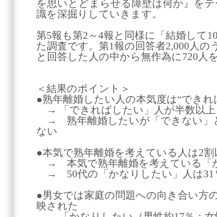
を思いとどまらせる障壁は何か』をテ
識を深掘りしていきます。
第5報も第2～4報と同様に「結婚して
た調査です。第1報の回答者2,000人
と回答した人の中から無作為に720人
＜結果のポイント＞
●熟年離婚したい人の本気度は“できれ
→ 「できればしたい」人が半数以上
→ 熟年離婚したいが「できない」と
ない
●本気で熟年離婚を考えている人は2割
→ 本気で熟年離婚を考えている「か
→ 50代の「かなりしたい」人は31
●男女では家庭の問題への向き合い方の
映された
→ 「かなりしたい（男性約17％：女