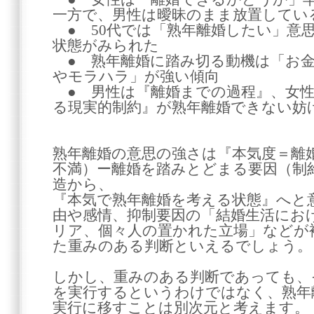
一方で、男性は曖昧のまま放置してい
● 50代では「熟年離婚したい」意
状態がみられた
● 熟年離婚に踏み切る動機は「お金
やモラハラ」が強い傾向
● 男性は『離婚までの過程』、女性
る現実的制約』が熟年離婚できない妨
熟年離婚の意思の強さは『本気度＝離婚
不満）ー離婚を踏みとどまる要因（制
造から、
『本気で熟年離婚を考える状態』へと
由や感情、抑制要因の「結婚生活にお
リア、個々人の置かれた立場」などが
た重みのある判断といえるでしょう。
しかし、重みのある判断であっても、
を実行するというわけではなく、熟年
実行に移すことは別次元と考えます。