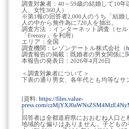
調査対象者：40～59歳の結婚して10年以
人、女性360人）
※第1報の回答者2,000人のうち「結
人の中から無作為に720人を抽出。
調査方法 ：インターネット調査（セ
「Freeasy」を利用）
エリア：全国
調査機関：レゾンデートル株式会社（
h
調査報告の掲載：既婚者の男女関係に
本報告の発表日：2026年4月20日
＜調査対象者について＞
下表の通り男女、各年代とも均等なサ
[資料:
https://files.value-
press.com/czMjYXJ0aWNsZSM4MzE4N
]
回答者は全都道府県におおむね人口と
地域的な偏りはありません。子どもの有