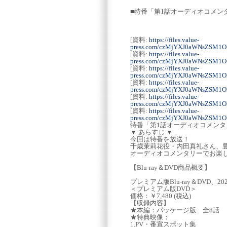
■特番「第1話オーディオコメン
[資料:
https://files.value-
press.com/czMjYXJ0aWNsZSM
[資料:
https://files.value-
press.com/czMjYXJ0aWNsZSM
[資料:
https://files.value-
press.com/czMjYXJ0aWNsZSM
[資料:
https://files.value-
press.com/czMjYXJ0aWNsZSM1
[資料:
https://files.value-
press.com/czMjYXJ0aWNsZSM
[資料:
https://files.value-
press.com/czMjYXJ0aWNsZSM
特番「第1話オーディオコメンタ
▼ あらすじ ▼
今回は特番を放送！
千歳茉莉花役・内田真礼さん、
オーディオコメンタリーでお楽
【Blu-ray＆DVD商品概要】
プレミアム版Blu-ray＆DVD、2
＜プレミアム版DVD＞
価格：￥7,480 (税込)
【収録内容】
★本編：パッケージ版 全8話
★特典映像：
1.PV・番宣スポット集