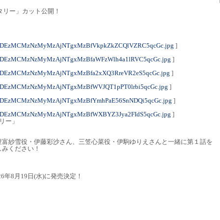
タリー」カット公開！
1ODEzMCMzNzMyMzAjNTgxMzBfVkpkZkZCQlVZRC5qcGc.jpg
]
1ODEzMCMzNzMyMzAjNTgxMzBfaWFzWlh4a1lRVC5qcGc.jpg
]
1ODEzMCMzNzMyMzAjNTgxMzBfa2xXQ3RreVR2eS5qcGc.jpg
]
ODEzMCMzNzMyMzAjNTgxMzBfWVJQT1pPT0lrbi5qcGc.jpg
]
1ODEzMCMzNzMyMzAjNTgxMzBfYmhPaE56SnNDQi5qcGc.jpg
]
1ODEzMCMzNzMyMzAjNTgxMzBfWXBYZ3Jya2FIdS5qcGc.jpg
]
リー」
豊富紗雪役・伊藤彩沙さん、三笠心菜役・伊駒ゆりえさんと一緒に第１話を
しみください！
026年8月19日(水)に発売決定！