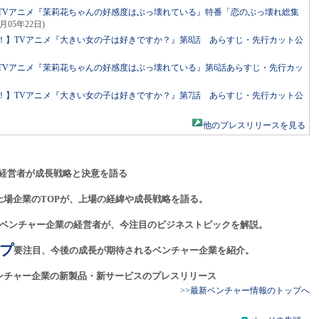
送！】TVアニメ『茉莉花ちゃんの好感度はぶっ壊れている』特番「恋のぶっ壊れ総集
6月05年22日)
～放送！】TVアニメ『大きい女の子は好きですか？』第8話 あらすじ・先行カット公
送！】TVアニメ『茉莉花ちゃんの好感度はぶっ壊れている』第6話あらすじ・先行カッ
～放送！】TVアニメ『大きい女の子は好きですか？』第7話 あらすじ・先行カット公
他のプレスリリースを見る
経営者が成長戦略と決意を語る
上場企業のTOPが、上場の経緯や成長戦略を語る。
ベンチャー企業の経営者が、今注目のビジネストピックを解説。
プ
要注目、今後の成長が期待されるベンチャー企業を紹介。
ンチャー企業の新製品・新サービスのプレスリリース
>>最新ベンチャー情報のトップへ