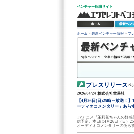
ベンチャー
転職サイト
ホーム
>
最新ベンチャー情報
>
プ
プレスリリース
ベ
2026/04/24
株式会社彗星社
【4月26日(日)25時～放送
ーディオコメンタリー」あら
TVアニメ『茉莉花ちゃんの好感度はぶ
信予定。本日は4月26日（日）
オーディオコメンタリーのあら