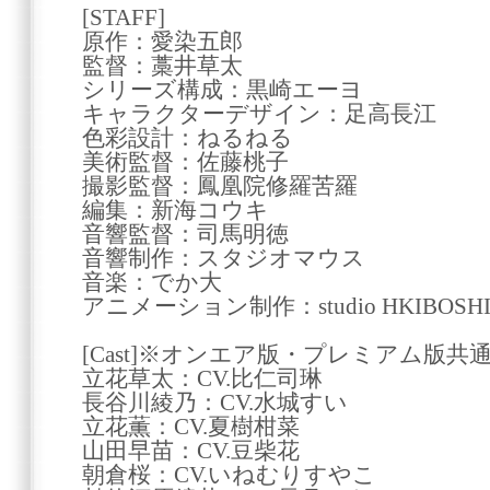
[STAFF]
原作：愛染五郎
監督：藁井草太
シリーズ構成：黒崎エーヨ
キャラクターデザイン：足高長江
色彩設計：ねるねる
美術監督：佐藤桃子
撮影監督：鳳凰院修羅苦羅
編集：新海コウキ
音響監督：司馬明徳
音響制作：スタジオマウス
音楽：でか大
アニメーション制作：studio HKIBOSH
[Cast]※オンエア版・プレミアム版共
立花草太：CV.比仁司琳
長谷川綾乃：CV.水城すい
立花薫：CV.夏樹柑菜
山田早苗：CV.豆柴花
朝倉桜：CV.いねむりすやこ