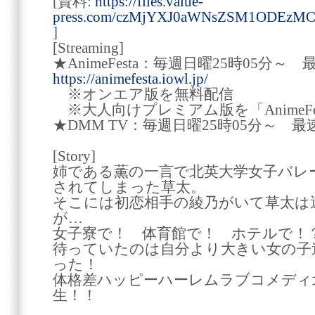
[資料:
https://files.value-
press.com/czMjYXJ0aWNsZSM1ODEzM
]
[Streaming]
★AnimeFesta：毎週日曜25時05分
https://animefesta.iowl.jp/
※オンエア版を無料配信
※大人向けプレミアム版を「AnimeFe
★DMM TV：毎週日曜25時05分～ 最
[Story]
姉である薫の一言で北英大学女子バレ
されてしまった草太。
そこには初恋相手の綾乃がいて草太は
が…
女子寮で！ 体育館で！ ホテルで
待っていたのは自分より大きい女の子
った！
体格差ハッピーハーレムラブコメディ
生！！