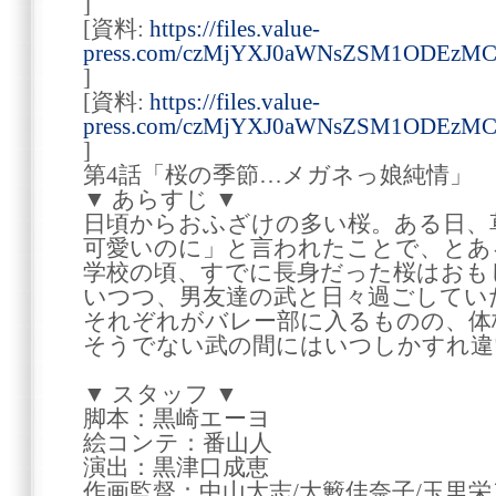
]
[資料:
https://files.value-
press.com/czMjYXJ0aWNsZSM1ODEzM
]
[資料:
https://files.value-
press.com/czMjYXJ0aWNsZSM1ODEzM
]
第4話「桜の季節…メガネっ娘純情」
▼ あらすじ ▼
日頃からおふざけの多い桜。ある日、
可愛いのに」と言われたことで、とあ
学校の頃、すでに長身だった桜はおも
いつつ、男友達の武と日々過ごしてい
それぞれがバレー部に入るものの、体
そうでない武の間にはいつしかすれ違
▼ スタッフ ▼
脚本：黒崎エーヨ
絵コンテ：番山人
演出：黒津口成恵
作画監督：中山大志/大籔佳奈子/玉里栄