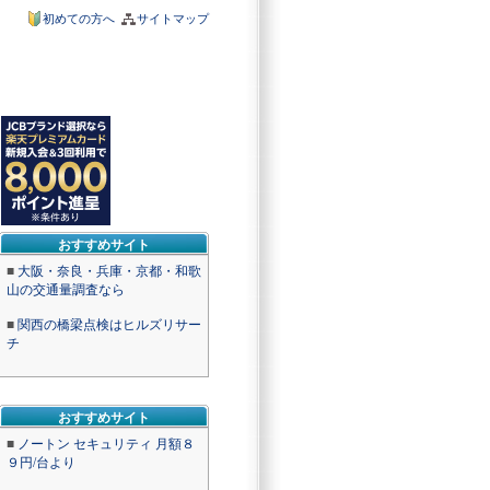
初めての方へ
サイトマップ
おすすめサイト
■
大阪・奈良・兵庫・京都・和歌
山の交通量調査なら
■
関西の橋梁点検はヒルズリサー
チ
おすすめサイト
■
ノートン セキュリティ 月額８
９円/台より