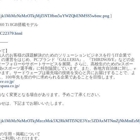
yMjk1MiMzNzMzOTkjMjI5NTJfbm5uYWZQbENMSS5wbmc.png
]
 5060 Ti 8GB搭載モデル
MC22379.html
───
いて】
人のお客様の課題解決のためのソリューションビジネスを行うIT企業で
運営をはじめ、PCブランド『GALLERIA』、『THIRDWAVE』などの企
ターフォローやサポートサービスを展開。さらに、高校生のためのeスポー
日本高校eスポーツ選手権』に特別協賛しています。また、各地方自治体に対し、e
います。サードウェーブは最先端の技術を安心と共にお届けすることで、よ
、100年先も世の中に求められる企業であることを目指します。
ve.co.jp/
spara.co.jp/
告なく変更となる場合があります。予めご了承ください。
わせは、下記までお願いいたします。
yMjk1MiMzNzMzOTkjMzczMzk5X2RkMTI5N2E3Yzc5ZDAxMTNmZjNhMmEzMj
トの引用・掲載について
みご利用いただけます。