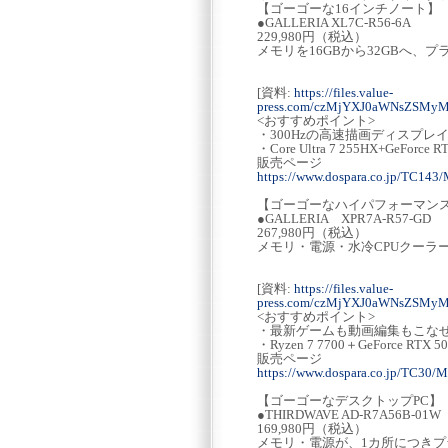
【ゴーゴーな16インチノート】
●GALLERIA XL7C-R56-6A
229,980円（税込）
メモリを16GBから32GBへ、プ
[資料:
https://files.value-
press.com/czMjYXJ0aWNsZSMy
<おすすめポイント>
・300Hzの高速描画ディスプ
・Core Ultra 7 255HX+GeForc
販売ページ
https://www.dospara.co.jp/TC143
【ゴーゴーなハイパフォーマンス
●GALLERIA XPR7A-R57-GD
267,980円（税込）
メモリ・電源・水冷CPUクーラ
[資料:
https://files.value-
press.com/czMjYXJ0aWNsZSMy
<おすすめポイント>
・最新ゲームも動画編集もこな
・Ryzen 7 7700＋GeForce RTX
販売ページ
https://www.dospara.co.jp/TC30/
【ゴーゴーなデスクトップPC】
●THIRDWAVE AD-R7A56B-01
169,980円（税込）
メモリ・電源が、1カ所につきプ