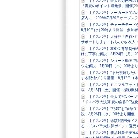
【ドスパラ】最大10万円分
『真夏のポイント還元祭』開催
(2
【ドスパラ】メーカー不問の
店内に 2026年7月30日オープン
(
【ドスパラ】チャーチモード
8月19日(水) 20時より開催 参加
【ドスパラ】大好評『自作パ
サポートします お1人でも 友人
【ドスパラ】3DCG 背景制作
けに丁寧に解説 8月24日（月）2
【ドスパラ】ショート動画で認
ウを解説 7月30日（木）20時よ
【ドスパラ】“また視聴した
する配信づくり講座 8月12日（
【ドスパラ】ミニマルフォト
場 8月15日（土）開催 撮影機
【ドスパラ】最大でPCパー
『ドスパラ大決算 夏の自作PC強
【ドスパラ】“記録”を“物語
説 8月26日（水）20時より開催
【ドスパラ】総額1億円分ド
る ドスパラ大決算ポイント還元
【ドスパラ】新品対象モデルの