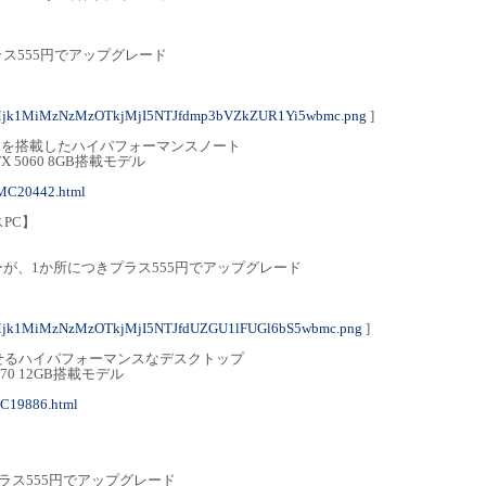
ラス555円でアップグレード
Mjk1MiMzNzMzOTkjMjI5NTJfdmp3bVZkZUR1Yi5wbmc.png
]
レイを搭載したハイパフォーマンスノート
e RTX 5060 8GB搭載モデル
/MC20442.html
PC】
ーが、1か所につきプラス555円でアップグレード
Mjk1MiMzNzMzOTkjMjI5NTJfdUZGU1lFUGl6bS5wbmc.png
]
せるハイパフォーマンスなデスクトップ
 5070 12GB搭載モデル
MC19886.html
W
ラス555円でアップグレード