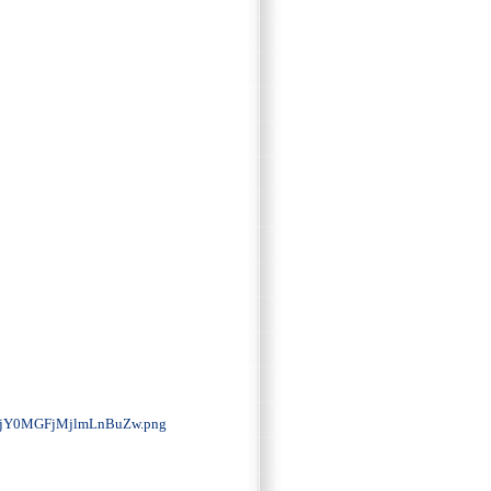
Y0MGFjMjlmLnBuZw.png