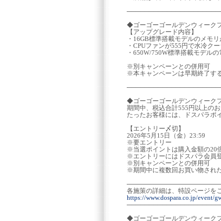
─────────────────────
◆ゴーゴーゴールデンウィークフ
【アップグレード内容】
・16GB標準搭載モデルのメモリ
・CPUファンが555円で水冷ク
・650W/750W標準搭載モデル
※別キャンペーンとの併用可
※本キャンペーンは早期終了す
─────────────────────
◆ゴーゴーゴールデンウィーク
期間中、税込合計555円以上の
たったお客様には、ドスパラポ
【エントリー〆切】
2026年5月15日（金）23:59
※要エントリー
※当選ポイントは購入金額の20
※エントリーにはドスパラ会員
※別キャンペーンとの併用可
※期間中に複数回お買い物され
─────────────────────
各施策の詳細は、特設ページを
https://www.dospara.co.jp/event/
─────────────────────
◆ゴーゴーゴールデンウィーク