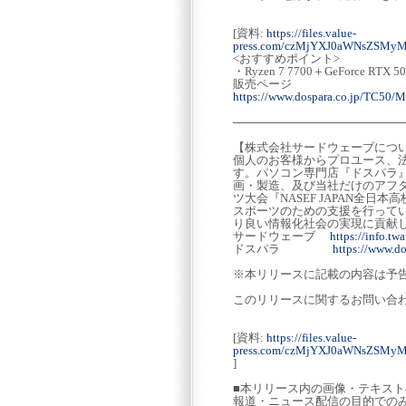
[資料:
https://files.value-
press.com/czMjYXJ0aWNsZSM
<おすすめポイント>
・Ryzen 7 7700＋GeForce RTX
販売ページ
https://www.dospara.co.jp/TC50/
─────────────────────
【株式会社サードウェーブにつ
個人のお客様からプロユース、法
す。パソコン専門店『ドスパラ』の
画・製造、及び当社だけのアフ
ツ大会『NASEF JAPAN全
スポーツのための支援を行って
り良い情報化社会の実現に貢献し
サードウェーブ
https://info.twa
ドスパラ
https://www.do
※本リリースに記載の内容は予
このリリースに関するお問い合
[資料:
https://files.value-
press.com/czMjYXJ0aWNsZSM
]
■本リリース内の画像・テキス
報道・ニュース配信の目的での