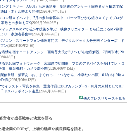
タマイズキャンペーン』
(2026月07年03日)
ミングミキサー「AG08」活用術講座 受講後のアンケート回答者から抽選で配
16日（木）20時より開催
(2026月07年01日)
ソコン組立イベント』7月の参加者募集中 パーツ選びから組み立てまでプロが
・家族との参加もOK
(2026月06年26日)
フィックスをMVで活かす技術を学ぶ 映像クリエイター とら氏によるMV制作
0時より 参加者募集中
(2026月06年26日)
パソコン・スマートフォン修理専門店 デジタルドック大分光吉インター店 ド
ープン
(2026月06年24日)
表情を宿すコードアレンジ 西島尊大氏が”リハモ”を徹底解説 7月8日(水) 20
月06年18日)
巡る第16回フォトウォーク 宮城県で初開催 プロのアドバイスを受けてレトロ
者募集 撮影機材・カメラ歴不問
(2026月06年15日)
発の配信番組 猫研あいお、まぐねっこ・つなかん、小幸たい出演 6.18(木)19時ス
Da氏
(2026月06年12日)
マでイラスト・写真を募集 選出作品はDCPカレンダー9・10月の素材としてHP
5千ドスパラポイント進呈
(2026月06年10日)
他のプレスリリースを見る
経営者が成長戦略と決意を語る
上場企業のTOPが、上場の経緯や成長戦略を語る。