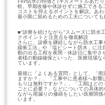
FRP防水の特徴と1平方メートルあた
較。早期改修や休診せずに施工できる
コストを抑えるポイントを解説。あわ
最小限に留めるための工夫についても
■“診療を続けながら”スムーズに防水
クポイントと注意点を徹底解説
さらに、診療を継続しながら防水工事
緩衝工法」や「塩ビシート防水」に注
動の出る工程を夜間・休診日に集中さ
者様の動線確保といった、医療現場な
ています。
最後に「よくある質問」として、「雨
ますか？」、「工事中に患者様へ影響
もりは無料ですか？」、「工期はどの
ごとに必要？」などについての具体的
ながら雨漏りの修繕をしたい医療関係
います。