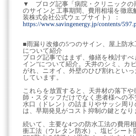
▼ ブログ記事「病院・クリニックの
のサインと工事期間、費用相場を徹底
装株式会社公式ウェブサイト）：
https://www.savingenergy.jp/contents/597.
■雨漏り改修の5つのサイン、屋上防水
について紹介
ブログ記事ではまず、修繕を検討すべ
イン”について紹介。天井のシミ、カ
がれ、ニオイ、外壁のひび割れといっ
しています。
これらを放置すると、天井材の落下や
師・スタッフだけでなく患者様への不
水口（ドレン）の詰まりやサッシ周り
は、早期発見がコスト抑制の鍵となり
続いて、主要な4つの防水工法の費用
衝工法（ウレタン防水）、塩ビシート