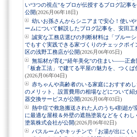
い“3つの視点”をプロが伝授するブログ記事
公開
(2026月06年18日)
幼いお孫さんからシニアまで安心！使いや
ームについて解説したブログ記事を、安田工
誠実な工務店選びの判断材料は「ブルーシ
でもすぐ実践できる家づくりのチェックポイ
区の浅野工務店が公開
(2026月06年05日)
無垢材が育む“経年美化”の住まい――正
「板倉工法」で建てる平屋の魅力を、つくば
(2026月06年04日)
赤ちゃんや高齢者のいる家庭におすすめし
のメリット、設置費用の相場などについて紹
器交換サービスが公開
(2026月06年03日)
熱中症で救急搬送された人のうち4割超が室
に最適な屋根＆外壁の遮熱塗装などをくわし
塗装株式会社が公開
(2026月06年02日)
バスルームやキッチンで「お湯が出にくい