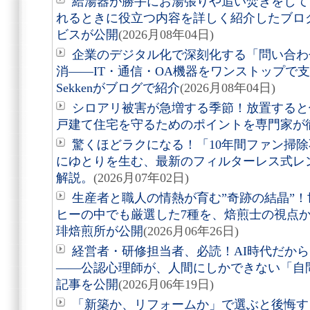
給湯器が勝手にお湯張りや追い焚きをして
れるときに役立つ内容を詳しく紹介したブロ
ビスが公開
(2026月08年04日)
企業のデジタル化で深刻化する「問い合わ
消――IT・通信・OA機器をワンストップで
Sekkenがブログで紹介
(2026月08年04日)
シロアリ被害が急増する季節！放置すると
戸建て住宅を守るためのポイントを専門家が
驚くほどラクになる！「10年間ファン掃
にゆとりを生む、最新のフィルターレス式レ
解説。
(2026月07年02日)
生産者と職人の情熱が育む”奇跡の結晶”
ヒーの中でも厳選した7種を、焙煎士の視点
琲焙煎所が公開
(2026月06年26日)
経営者・研修担当者、必読！AI時代だか
――公認心理師が、人間にしかできない「自
記事を公開
(2026月06年19日)
「新築か、リフォームか」で選ぶと後悔す