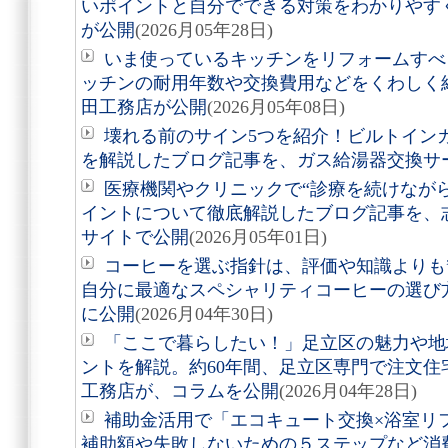
いポイントと自分でできる対策をわかりやす
が公開
(2026月05年28日)
いま使っているキッチンをリフォームすべ
ッチンの耐用年数や交換費用などをくわしく
田工務店が公開
(2026月05年08日)
壊れる前のサイン5つを紹介！ビルトイン
を解説したブログ記事を、ガス給湯器交換サ
医療機関やクリニックで“診療を続けなが
イントについて徹底解説したブログ記事を、
サイトで公開
(2026月05年01日)
コーヒーを選ぶ指針は、評価や知識よりも
自分に最適なスペシャリティコーヒーの選び方
に公開
(2026月04年30日)
「ここで暮らしたい！」足立区の魅力や地
ントを解説。約60年間、足立区専門で注文
工務店が、コラムを公開
(2026月04年28日)
補助金活用で「エコキュート交換×浴室リ
補助額や失敗しないための５ステップなど消