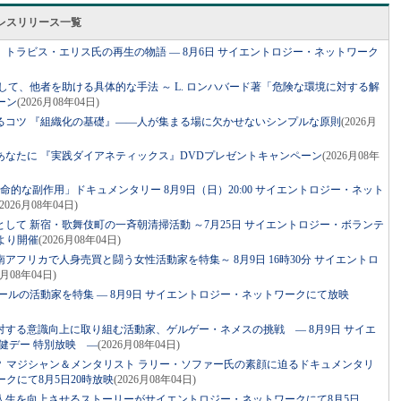
レスリリース一覧
トラビス・エリス氏の再生の物語 ― 8月6日 サイエントロジー・ネットワーク
して、他者を助ける具体的な手法 ～ L. ロンハバード著「危険な環境に対する解
ーン
(2026月08年04日)
るコツ 『組織化の基礎』――人が集まる場に欠かせないシンプルな原則
(2026月
あなたに 『実践ダイアネティックス』DVDプレゼントキャンペーン
(2026月08年
命的な副作用」ドキュメンタリー 8月9日（日）20:00 サイエントロジー・ネット
(2026月08年04日)
して 新宿・歌舞伎町の一斉朝清掃活動 ～7月25日 サイエントロジー・ボランテ
より開催
(2026月08年04日)
アフリカで人身売買と闘う女性活動家を特集～ 8月9日 16時30分 サイエントロ
6月08年04日)
ールの活動家を特集 ― 8月9日 サイエントロジー・ネットワークにて放映
する意識向上に取り組む活動家、ゲルゲー・ネメスの挑戦 ― 8月9日 サイエ
健デー 特別放映 ―
(2026月08年04日)
？ マジシャン＆メンタリスト ラリー・ソファー氏の素顔に迫るドキュメンタリ
クにて8月5日20時放映
(2026月08年04日)
人生を向上させるストーリーがサイエントロジー・ネットワークにて8月5日