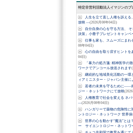
特定非営利活動法人イマジンのプ
人生を立て直し人権を訴える、
放映 ―
(2026月08年04日)
自分自身の心を守る方法、 そ
決策」小冊子プレゼントキャンペ
仕事も家も、スムーズにまわ
08年04日)
心の自由を取り戻すヒントを
04日)
「暴力の処方箋: 精神医学の致
ワークでアンコール放送されます
継続的な地域美化活動の一環と
ィアミニスター・ジャパン主催に
若者の未来を守るために――南
ジー・ネットワークにて放映
(202
人権教育で社会を変える ネパ
―
(2026月08年04日)
ハンガリーで薬物の危険性に対
ントロジー・ネットワーク 世界保
世界の心を動かす“魔法”とは
ー サイエントロジー・ネットワー
チェコ共和国で教育を通じて