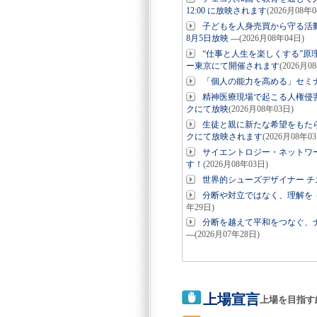
12:00 に放映されます
(2026月08年0
子どもを人身売買から守る活
8月5日放映 ―
(2026月08年04日)
“仕事と人生を楽しくする”原
ー東京にて開催されます
(2026月0
「個人の能力を高める」セミナ
精神医療現場で起こる人権侵
クにて放映
(2026月08年03日)
生徒と親に新たな希望をもたら
クにて放映されます
(2026月08年0
サイエントロジー・ネットワー
す！
(2026月08年03日)
世界的シューズデザイナー チ
分断や対立ではなく、理解を 
年29日)
分断を越えて平和をつなぐ、ナ
―
(2026月07年28日)
上場宣言
上場を目指す