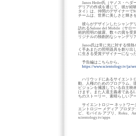
Janos Heder氏（ヤノス
デリアの作成を通じて、彼が経験
タイ）は、仲間のデザイナーでManoo
チームは、世界に美しさと輝き
彼らがデザインしたシャンデリ
訪れるSalone del Mob
術的照明の披露、数々の賞を受
リジナルの独創的なシャンデリ
Janos氏は常に光に対する情
く手あまたの照明器具を創り出
に生きる受賞デザイナーになったの
予告編はこちらから。
https://www.scientology.tv/ja/ser
ハリウッドにあるサイエントロ
動、人権のためのプログラム、
ビジョンを擁護している自主映
けます。また人道主義者であるL.
ちのストーリー、素晴らしいア
サイエントロジー ネットワーク
エントロジー メディア プロダクシ
ビ、モバイル アプリ、Roku、Ama
scientology.tv/apps