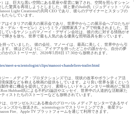
・ヘダー）は、巨大な黒い空間にある星座や星雲に魅了され、空間を照らすシャン
した驚異を再現しようとしました。彼と妻のJudit氏（ジュディット・ゾル
i Light Creationsの共同 CEO であり、彼らのデザイナーとスタッフの
をもたらしています。
アはイタリアの最大の展示会であり、世界中からこの展示会へプロたちが
ile（サローネ・デル・モービレ）というミラノ国際家具フェアで特集されました。芸
賞しているヤノシュのマノーイ・デザイン会社は、彼の光に対する情熱がオ
アで輝きを放ち、世界で最も人気のある優美な照明器具を創っています。
熱を持っていました。 彼の会社、マノーイは、最高に美しく、世界中から引
します。 彼はどのように、アイデアを持ったどこかの誰かから、自分の夢
かのストーリーが、2026年5月8日 17:30から放映されます。
ies/meet-a-scientologist/clips/manooi-chandeliers-trailer.html
ジー・メディア・プロダクションズでは、現状の改革やボランティア活
環境保護などを称える映画の提供をしています。より良い世界を築くという
画製作者に機会を提供しており、素晴らしいドキュメンタリー映画がご覧頂
Ron Hubbard氏による不朽の論説やエッセイ、世界中の人道的な活動家た
ーティストたちのストーリーなども放映されています。
は、ロサンゼルスにある教会のグローバル メディア センターであるサイ
ョンズから放送され、scientology.tvでストリーミングでき、衛星テレ
zon Fire、Apple TV プラットフォームを通じて利用できます。