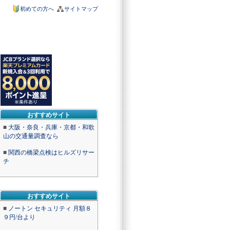
初めての方へ
サイトマップ
おすすめサイト
■
大阪・奈良・兵庫・京都・和歌
山の交通量調査なら
■
関西の橋梁点検はヒルズリサー
チ
おすすめサイト
■
ノートン セキュリティ 月額８
９円/台より