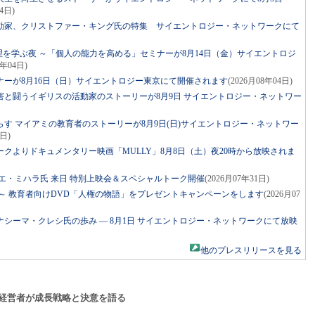
4日)
動家、クリストファー・キング氏の特集 サイエントロジー・ネットワークにて
理を学ぶ夜 ～「個人の能力を高める」セミナーが8月14日（金）サイエントロジ
8年04日)
ーが8月16日（日）サイエントロジー東京にて開催されます
(2026月08年04日)
害と闘うイギリスの活動家のストーリーが8月9日 サイエントロジー・ネットワー
す マイアミの教育者のストーリーが8月9日(日)サイエントロジー・ネットワー
3日)
クよりドキュメンタリー映画「MULLY」8月8日（土）夜20時から放映されま
エ・ミハラ氏 来日 特別上映会＆スペシャルトーク開催
(2026月07年31日)
～ 教育者向けDVD「人権の物語」をプレゼントキャンペーンをします
(2026月07
シーマ・クレシ氏の歩み ― 8月1日 サイエントロジー・ネットワークにて放映
他のプレスリリースを見る
経営者が成長戦略と決意を語る