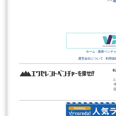
>
ホーム
-
最新ベンチ
運営会社について
-
利用規
転
エ