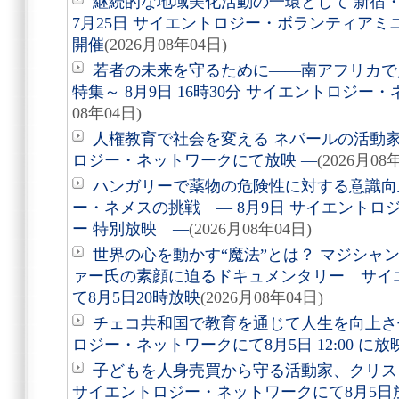
継続的な地域美化活動の一環として 新宿
7月25日 サイエントロジー・ボランティア
開催
(2026月08年04日)
若者の未来を守るために――南アフリカで
特集～ 8月9日 16時30分 サイエントロジ
08年04日)
人権教育で社会を変える ネパールの活動家を
ロジー・ネットワークにて放映 ―
(2026月08
ハンガリーで薬物の危険性に対する意識向
ー・ネメスの挑戦 ― 8月9日 サイエントロ
ー 特別放映 ―
(2026月08年04日)
世界の心を動かす“魔法”とは？ マジシャ
ァー氏の素顔に迫るドキュメンタリー サイ
て8月5日20時放映
(2026月08年04日)
チェコ共和国で教育を通じて人生を向上さ
ロジー・ネットワークにて8月5日 12:00 に
子どもを人身売買から守る活動家、クリ
サイエントロジー・ネットワークにて8月5日