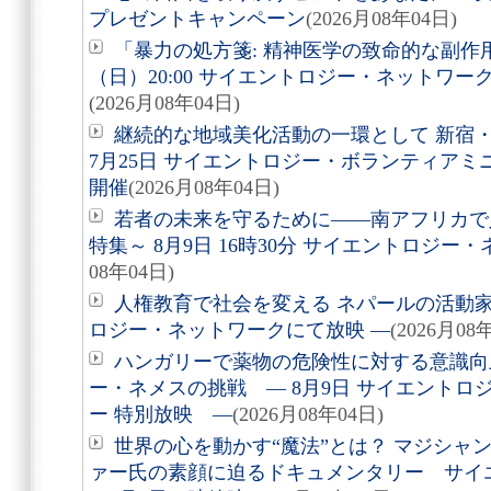
プレゼントキャンペーン
(2026月08年04日)
「暴力の処方箋: 精神医学の致命的な副作用
（日）20:00 サイエントロジー・ネットワ
(2026月08年04日)
継続的な地域美化活動の一環として 新宿
7月25日 サイエントロジー・ボランティア
開催
(2026月08年04日)
若者の未来を守るために――南アフリカで
特集～ 8月9日 16時30分 サイエントロジ
08年04日)
人権教育で社会を変える ネパールの活動家を
ロジー・ネットワークにて放映 ―
(2026月08
ハンガリーで薬物の危険性に対する意識向
ー・ネメスの挑戦 ― 8月9日 サイエントロ
ー 特別放映 ―
(2026月08年04日)
世界の心を動かす“魔法”とは？ マジシャ
ァー氏の素顔に迫るドキュメンタリー サイ