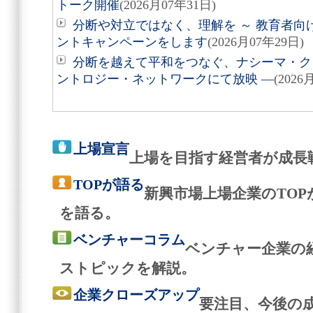
トーク開催
(2026月07年31日)
分断や対立ではなく、理解を ～ 教育者向
ントキャンペーンをします
(2026月07年29日)
分断を越えて平和をつなぐ、ナシーマ・クレ
ントロジー・ネットワークにて放映 ―
(2026
上場宣言
上場を目指す経営者が成長
TOPが語る
新興市場上場企業のTO
を語る。
ベンチャーコラム
ベンチャー企業の
ストピックを解説。
企業クローズアップ
要注目、今後の