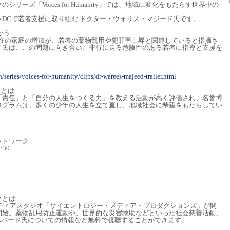
リーズ「Voices for Humanity」では、地域に変化をもたらす世界中の
DCで若者支援に取り組む ドクター・ウォリス・マジード氏です。
かう
不在の家庭の増加が、若者の薬物乱用や犯罪率上昇と関連していると指摘さ
ド氏は、この問題に向き合い、非行に走る危険性のある若者に指導と支援を
/series/voices-for-humanity/clips/dr-warees-majeed-trailer.html
ドとは
「責任」と「自分の人生をつくる力」を教える活動が高く評価され、名誉博
ログラムは、多くの少年の人生を立て直し、地域社会に希望をもたらしてい
ットワーク
30
クとは
メディアスタジオ「サイエントロジー・メディア・プロダクションズ」が開
開始。薬物乱用防止運動や、世界的な災害救助などといった社会慈善活動、
ハバード氏についての情報など無料で視聴することができます。