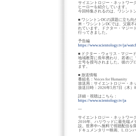
サイエントロジー・ネットワークのシ
ヒーローを紹介しています。
今回特集されるのは、ワシントン
■ ワシントンDCの課題に立ち向
米・ワシントンDCでは、父親
れています。ドクター・マジー
行ってきました。
予告編
https://www.scientology.tv/ja/watch
■ ドクター・ウォリス・マジー
地域教育に長年携わり、若者に
士号を授与されました。彼のプ
ます。
■ 放送情報
番組名：Voices for Humanity
放送局：サイエントロジー・ネ
放送日時：2026年5月7日（木）8:
詳細・視聴はこちら：
https://www.scientology.tv/ja
---
サイエントロジー・ネットワー
2016年、ハリウッドに最先端
設。世界中へ無料で視聴配信を
ドキュメンタリー映画、L.ロン