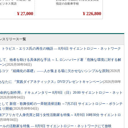
レスリリース一覧
トラビス・エリス氏の再生の物語 ― 8月6日 サイエントロジー・ネットワーク
して、他者を助ける具体的な手法 ～ L. ロンハバード著「危険な環境に対する解
ーン
(2026月08年04日)
るコツ 『組織化の基礎』――人が集まる場に欠かせないシンプルな原則
(2026月
あなたに 『実践ダイアネティックス』DVDプレゼントキャンペーン
(2026月08年
命的な副作用」ドキュメンタリー 8月9日（日）20:00 サイエントロジー・ネット
(2026月08年04日)
して 新宿・歌舞伎町の一斉朝清掃活動 ～7月25日 サイエントロジー・ボランテ
より開催
(2026月08年04日)
アフリカで人身売買と闘う女性活動家を特集～ 8月9日 16時30分 サイエントロ
6月08年04日)
ールの活動家を特集 ― 8月9日 サイエントロジー・ネットワークにて放映