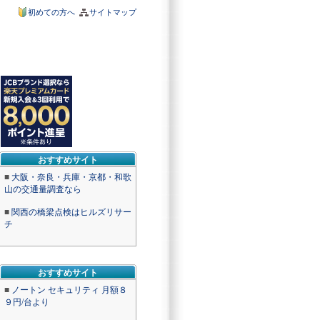
初めての方へ
サイトマップ
おすすめサイト
■
大阪・奈良・兵庫・京都・和歌
山の交通量調査なら
■
関西の橋梁点検はヒルズリサー
チ
おすすめサイト
■
ノートン セキュリティ 月額８
９円/台より