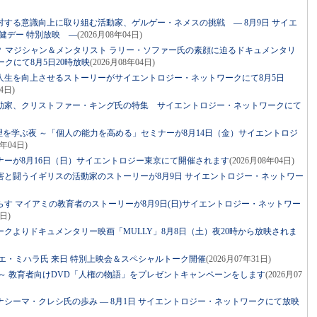
する意識向上に取り組む活動家、ゲルゲー・ネメスの挑戦 ― 8月9日 サイエ
健デー 特別放映 ―
(2026月08年04日)
？ マジシャン＆メンタリスト ラリー・ソファー氏の素顔に迫るドキュメンタリ
クにて8月5日20時放映
(2026月08年04日)
人生を向上させるストーリーがサイエントロジー・ネットワークにて8月5日
4日)
動家、クリストファー・キング氏の特集 サイエントロジー・ネットワークにて
理を学ぶ夜 ～「個人の能力を高める」セミナーが8月14日（金）サイエントロジ
8年04日)
ーが8月16日（日）サイエントロジー東京にて開催されます
(2026月08年04日)
害と闘うイギリスの活動家のストーリーが8月9日 サイエントロジー・ネットワー
す マイアミの教育者のストーリーが8月9日(日)サイエントロジー・ネットワー
3日)
クよりドキュメンタリー映画「MULLY」8月8日（土）夜20時から放映されま
エ・ミハラ氏 来日 特別上映会＆スペシャルトーク開催
(2026月07年31日)
～ 教育者向けDVD「人権の物語」をプレゼントキャンペーンをします
(2026月07
シーマ・クレシ氏の歩み ― 8月1日 サイエントロジー・ネットワークにて放映