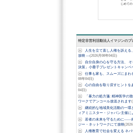
特定非営利活動法人イマジンのプ
人生を立て直し人権を訴える、
放映 ―
(2026月08年04日)
自分自身の心を守る方法、 そ
決策」小冊子プレゼントキャンペ
仕事も家も、スムーズにまわ
08年04日)
心の自由を取り戻すヒントを
04日)
「暴力の処方箋: 精神医学の致
ワークでアンコール放送されます
継続的な地域美化活動の一環と
ィアミニスター・ジャパン主催に
若者の未来を守るために――南
ジー・ネットワークにて放映
(202
人権教育で社会を変える ネパ