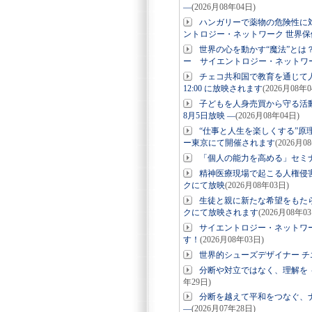
―
(2026月08年04日)
ハンガリーで薬物の危険性に対
ントロジー・ネットワーク 世界保
世界の心を動かす“魔法”とは
ー サイエントロジー・ネットワー
チェコ共和国で教育を通じて
12:00 に放映されます
(2026月08年0
子どもを人身売買から守る活
8月5日放映 ―
(2026月08年04日)
“仕事と人生を楽しくする”原
ー東京にて開催されます
(2026月0
「個人の能力を高める」セミナ
精神医療現場で起こる人権侵
クにて放映
(2026月08年03日)
生徒と親に新たな希望をもたら
クにて放映されます
(2026月08年0
サイエントロジー・ネットワー
す！
(2026月08年03日)
世界的シューズデザイナー チ
分断や対立ではなく、理解を 
年29日)
分断を越えて平和をつなぐ、ナ
―
(2026月07年28日)