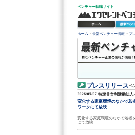
ベンチャー
転職サイト
ホーム
>
最新ベンチャー情報
>
プ
プレスリリース
ベ
2026/05/07
特定非営利活動法人
変化する家庭環境のなかで若者を
ワークにて放映
変化する家庭環境のなかで若者を導
にて放映