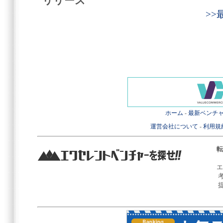
リリース
>
ホーム
-
最新ベンチ
運営会社について
-
利用規
転
エ