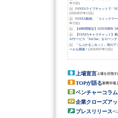
年15日)
FANZAライブチャットで「S
(2026月07年15日)
FANZA動画、「コミックマー
年15日)
【48時間限定】SOD30周年 
【FANZAキャラチャット】
AIサービス「SisChat」をローンチ
「らぶかるこみっく」初のア
ールも開催！
(2026月07年12日)
上場宣言
上場を目指す
TOPが語る
新興市場
ベンチャーコラム
企業クローズアッ
プレスリリース
ベ