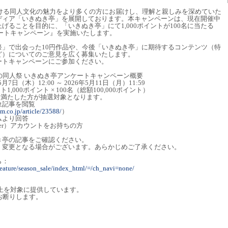
続ける同人文化の魅力をより多くの方にお届けし、理解と親しみを深めていた
ディア「いきぬき亭」を展開しております。本キャンペーンは、現在開催中
げることを目的に、「いきぬき亭」にて1,000ポイントが100名に当たる
ートキャンペーン』を実施いたします。
祭」で出会った10円作品や、今後「いきぬき亭」に期待するコンテンツ（特
ど）についてのご意見を広く募集いたします。
ートキャンペーンにご参加ください。
の同人祭 いきぬき亭アンケートキャンペーン概要
日（木）12:00 ～ 2026年5月11日（月）11:59
,000ポイント × 100名（総額100,000ポイント）
て満たした方が抽選対象となります。
象記事を閲覧
mm.co.jp/article/23588/
）
ムより回答
tter）アカウントをお持ちの方
き亭の記事をご確認ください。
く変更となる場合がございます。あらかじめご了承ください。
ら：
feature/season_sale/index_html/=/ch_navi=none/
以上を対象に提供しています。
お断りします。