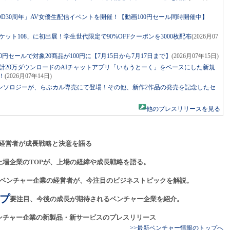
OD30周年」AV女優生配信イベントを開催！【動画100円セール同時開催中】
ケット108」に初出展！学生世代限定で90%OFFクーポンを3000枚配布
(2026月07
100円セールで対象20商品が100円に【7月15日から7月17日まで】
(2026月07年15日)
累計20万ダウンロードのAIチャットアプリ「いもうとーく」をベースにした新規
！
(2026月07年14日)
ンソロジーが、らぶカル専売にて登場！その他、新作2作品の発売を記念したセ
他のプレスリリースを見る
経営者が成長戦略と決意を語る
上場企業のTOPが、上場の経緯や成長戦略を語る。
ベンチャー企業の経営者が、今注目のビジネストピックを解説。
プ
要注目、今後の成長が期待されるベンチャー企業を紹介。
ンチャー企業の新製品・新サービスのプレスリリース
>>最新ベンチャー情報のトップへ