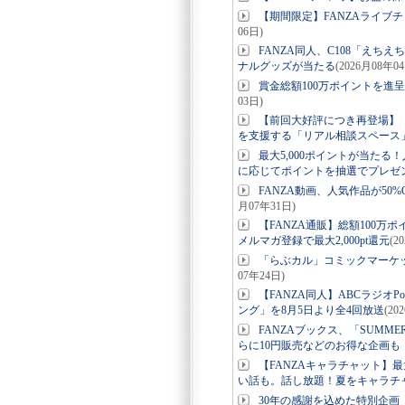
【期間限定】FANZAライブ
06日)
FANZA同人、C108「えち
ナルグッズが当たる
(2026月08年0
賞金総額100万ポイントを進呈
03日)
【前回大好評につき再登場】「ら
を支援する「リアル相談スペース
最大5,000ポイントが当た
に応じてポイントを抽選でプレゼン
FANZA動画、人気作品が50
月07年31日)
【FANZA通販】総額100万
メルマガ登録で最大2,000pt還元
(2
「らぶカル」コミックマーケッ
07年24日)
【FANZA同人】ABCラジオ
ング」を8月5日より全4回放送
(20
FANZAブックス、「SUMM
らに10円販売などのお得な企画も【
【FANZAキャラチャット】
い話も。話し放題！夏をキャラチ
30年の感謝を込めた特別企画