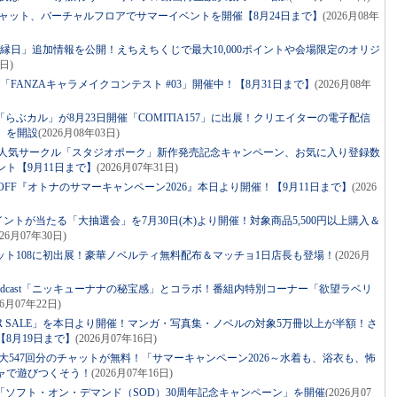
チャット、バーチャルフロアでサマーイベントを開催【8月24日まで】
(2026月08年
えち縁日」追加情報を公開！えちえちくじで最大10,000ポイントや会場限定のオリジ
4日)
「FANZAキャラメイクコンテスト #03」開催中！【8月31日まで】
(2026月08年
ぶカル」が8月23日開催「COMITIA157」に出展！クリエイターの電子配信
」を開設
(2026月08年03日)
る！人気サークル「スタジオポーク」新作発売記念キャンペーン、お気に入り登録数
ト【9月11日まで】
(2026月07年31日)
%OFF『オトナのサマーキャンペーン2026』本日より開催！【9月11日まで】
(2026
ポイントが当たる「大抽選会」を7月30日(木)より開催！対象商品5,500円以上購入＆
026月07年30日)
ト108に初出展！豪華ノベルティ無料配布＆マッチョ1日店長も登場！
(2026月
Podcast「ニッキューナナの秘宝感」とコラボ！番組内特別コーナー「欲望ラベリ
26月07年22日)
ER SALE」を本日より開催！マンガ・写真集・ノベルの対象5万冊以上が半額！さ
8月19日まで】
(2026月07年16日)
最大547回分のチャットが無料！「サマーキャンペーン2026～水着も、浴衣も、怖
ャで遊びつくそう！
(2026月07年16日)
「ソフト・オン・デマンド（SOD）30周年記念キャンペーン」を開催
(2026月07