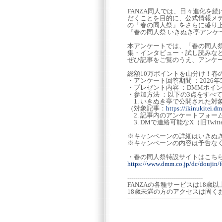
FANZA同人では、日々進化を
だくことを目的に、公式情報メ
の「春の同人祭」をさらに盛り上
『春の同人祭 いきぬき亭アンケ
本アンケートでは、「春の同人
集・インタビュー・試し読みな
ぜひ記事をご覧のうえ、アンケ
総額10万ポイントを山分け！春
・アンケート回答期間 ：2026年5月7
・プレゼント内容 ：DMMポイント1
・参加方法 ：以下の3点をすべ
1. いきぬき亭で公開された対
（対象記事：
https://ikinukitei.d
2. 記事内のアンケートフォー
3. DMで連絡可能なX（旧Twi
※キャンペーンの詳細はいきぬ
※キャンペーンの内容は予告な
・春の同人祭特設サイトはこち
https://www.dmm.co.jp/dc/doujin/
--------------------------------------
FANZAの各種サービスは18歳
18歳未満の方のアクセスは固く
--------------------------------------