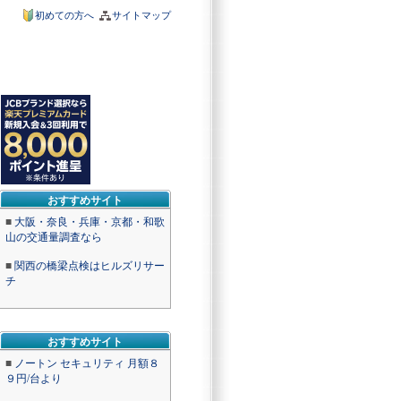
初めての方へ
サイトマップ
おすすめサイト
■
大阪・奈良・兵庫・京都・和歌
山の交通量調査なら
■
関西の橋梁点検はヒルズリサー
チ
おすすめサイト
■
ノートン セキュリティ 月額８
９円/台より