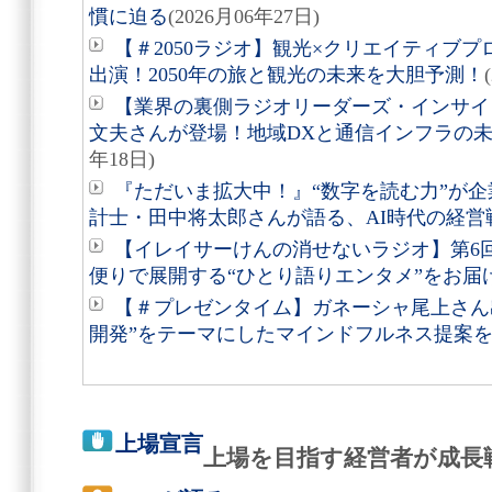
慣に迫る
(2026月06年27日)
【＃2050ラジオ】観光×クリエイティブ
出演！2050年の旅と観光の未来を大胆予測！
【業界の裏側ラジオリーダーズ・インサイ
文夫さんが登場！地域DXと通信インフラの
年18日)
『ただいま拡大中！』“数字を読む力”が
計士・田中将太郎さんが語る、AI時代の経営
【イレイサーけんの消せないラジオ】第6
便りで展開する“ひとり語りエンタメ”をお届
【＃プレゼンタイム】ガネーシャ尾上さん
開発”をテーマにしたマインドフルネス提案
上場宣言
上場を目指す経営者が成長