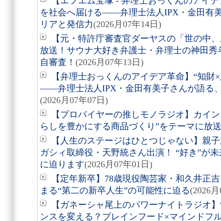
【エフエム宝塚 - 弁理士おっくんのアイデ
を社会へ届ける――弁理士法人IPX・金田有
リアと発信力
(2026月07年14日)
【元・特許庁審査官ダーヤスの「世の中、
放送！サウナ大好き弁護士・弁理士の神田秀斗
自審査！
(2026月07年13日)
【弁理士おっくんのアイデア革命】“知財×
――弁理士法人IPX・金田有美子さんが語る
(2026月07年07日)
【プロバイヤーの推しモノラジオ】カイン
らしを豊かにする商品づくり”をテーマに放
【人生のステージはひとつじゃない】親子
ガシィ取締役・天野統さん出演！ “好き”が
に迫ります
(2026月07年01日)
【定年新卒】78歳現役陶芸家・和久井正
まる“第二の新卒人生”の可能性に迫る
(2026
【ガネーシャ尾上のパワーナイトラジオ】
ンスを変える？ブレインフード×マインドフ