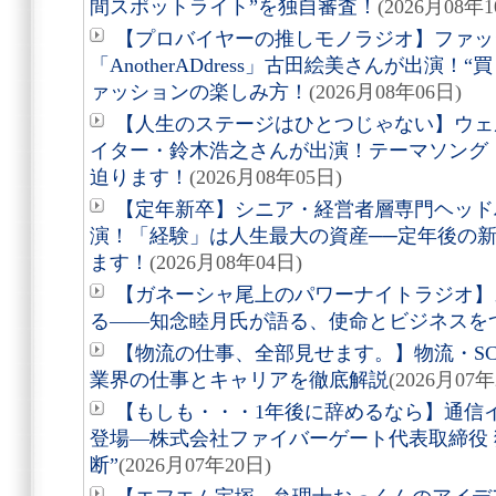
間スポットライト”を独自審査！
(2026月08年1
【プロバイヤーの推しモノラジオ】ファッ
「AnotherADdress」古田絵美さんが出演！
ァッションの楽しみ方！
(2026月08年06日)
【人生のステージはひとつじゃない】ウェ
イター・鈴木浩之さんが出演！テーマソング
迫ります！
(2026月08年05日)
【定年新卒】シニア・経営者層専門ヘッド
演！「経験」は人生最大の資産──定年後の
ます！
(2026月08年04日)
【ガネーシャ尾上のパワーナイトラジオ】
る――知念睦月氏が語る、使命とビジネスを
【物流の仕事、全部見せます。】物流・S
業界の仕事とキャリアを徹底解説
(2026月07年
【もしも・・・1年後に辞めるなら】通信
登場―株式会社ファイバーゲート代表取締役 
断”
(2026月07年20日)