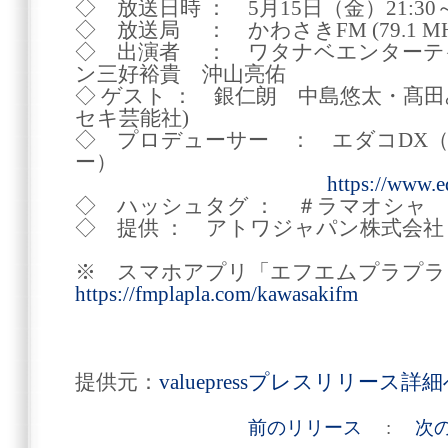
◇ 放送日時 ： 5月15日（金）21:30～2
◇ 放送局 ： かわさきFM (79.1 MH
◇ 出演者 ： ワタナベエンターテ
ン三好裕貴 沖山亮佑
◇ ゲスト ： 銀仁朗 中島悠太・髙
セキ芸能社)
◇ プロデューサー ： エダコDX
ー）
https://www.
◇ ハッシュタグ ： ＃ラマオシャ
◇ 提供 ： アトワジャパン株式会社
※ スマホアプリ「エフエムプラプラ
https://fmplapla.com/kawasakifm
提供元：
valuepressプレスリリース詳
前のリリース
:
次