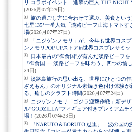
リ コラボイベント「進撃の巨人 THE NIGHT 
(2026月07年29日)
旅の過ごし方に合わせて選ぶ、美食という贅沢。
七星135°一番人気「淡路ビーフ山海トマト
場
(2026月07年27日)
「ニジゲンノモリ」が、今年も世界コスプ
ンノモリPOP UPストアin世界コスプレサミット
日本最古の"御食国"が育んだ淡路ビーフ
『御食国 ― 淡路ビーフを味わう、四つの愉
24日)
淡路島旅行の思い出を、世界にひとつの作
ざえもん」のオリジナル素焼き色付け体験が
る、癒しのクラフト時間
(2026月07年24日)
ニジゲンノモリ「ゴジラ迎撃作戦」新デザ
ル“GODZILLA”フィギュア付きプレミアム
場！
(2026月07年23日)
『NARUTO＆BORUTO 忍里』 波の
生日記念『コピー忍者カカシからの試練 ～