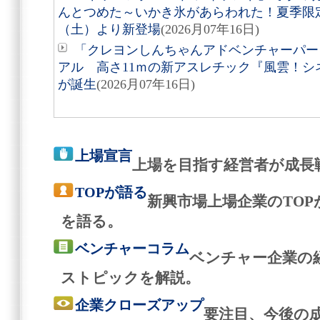
んとつめた～いかき氷があらわれた！夏季限定
（土）より新登場
(2026月07年16日)
「クレヨンしんちゃんアドベンチャーパー
アル 高さ11ｍの新アスレチック『風雲！シ
が誕生
(2026月07年16日)
上場宣言
上場を目指す経営者が成長
TOPが語る
新興市場上場企業のTO
を語る。
ベンチャーコラム
ベンチャー企業の
ストピックを解説。
企業クローズアップ
要注目、今後の