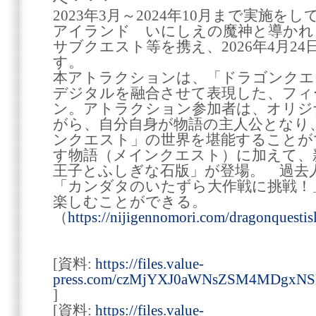
へ・・・
2023年3月～2024年10月まで実施
アイランド いにしえの魔神と導かれ
サブクエスト等を携え、2026年4月2
す。
本アトラクションは、「ドラゴンクエ
デジタルを融合させて表現した、フィ
ン。アトラクション参加者は、オリジ
がら、自分自身が物語の主人公となり
ンクエスト」の世界を堪能することが
す物語（メインクエスト）に加えて、
王子とふしぎな石版」が登場。 過去
「カンダタのいたずら大作戦に挑戦！
楽しむことができる。
（
https://nijigennomori.com/dragonquest
[資料:
https://files.value-
press.com/czMjYXJ0aWNsZSM4MDgxN
]
[資料:
https://files.value-