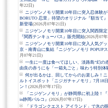
年22日)
ニジゲンノモリ開業10年目に突入忍体験が
BORUTO 忍里」待望のオリジナル『額当て』3
新登場
(2026月07年21日)
ニジゲンノモリ開業10年目に突入関西限定
『関西テンキューパス』販売開始
(2026月07年
ニジゲンノモリ開業10年目に突入人気グ
京・南青山に集結『ニジゲンノモリ POPUPストア i
月07年21日)
一生に一度は食べてほしい、淡路島“幻の
由良の赤うにを「一箱丸ごと」味わう特別体
何が出るかは、回してからのお楽しみ！ニ
ルトイスポット「ニジガチャノモリ」7月18
ン！
(2026月07年17日)
「ニジゲンノモリ」が静岡県に初上陸！『ニ
in静岡パルコ』
(2026月07年17日)
「ドラゴンクエスト アイランド」で氷の