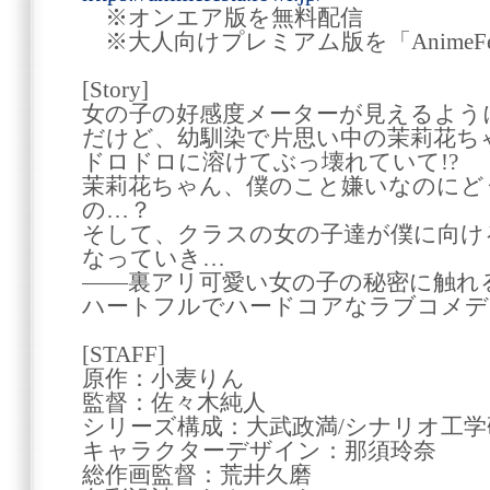
※オンエア版を無料配信
※大人向けプレミアム版を「AnimeFe
[Story]
女の子の好感度メーターが見えるよう
だけど、幼馴染で片思い中の茉莉花ち
ドロドロに溶けてぶっ壊れていて!?
茉莉花ちゃん、僕のこと嫌いなのにど
の…？
そして、クラスの女の子達が僕に向け
なっていき…
――裏アリ可愛い女の子の秘密に触れ
ハートフルでハードコアなラブコメデ
[STAFF]
原作：小麦りん
監督：佐々木純人
シリーズ構成：大武政満/シナリオ工学
キャラクターデザイン：那須玲奈
総作画監督：荒井久磨