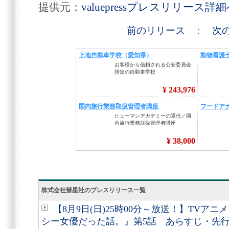
提供元：
valuepressプレスリリース詳
前のリリース
:
次
株式会社彗星社のプレスリリース一覧
【8月9日(日)25時00分～放送！】TVア
シー女優だった話。』第5話 あらすじ・先