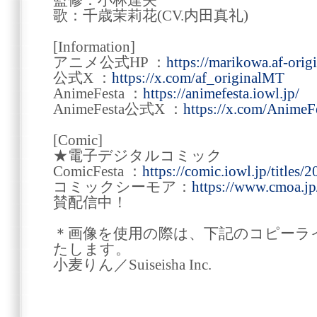
監修：小林達矢
歌：千歳茉莉花(CV.内田真礼)
[Information]
アニメ公式HP ：
https://marikowa.af-orig
公式X ：
https://x.com/af_originalMT
AnimeFesta ：
https://animefesta.iowl.jp/
AnimeFesta公式X ：
https://x.com/AnimeF
[Comic]
★電子デジタルコミック
ComicFesta ：
https://comic.iowl.jp/titles
コミックシーモア：
https://www.cmoa.jp
賛配信中！
＊画像を使用の際は、下記のコピーラ
たします。
小麦りん／Suiseisha Inc.