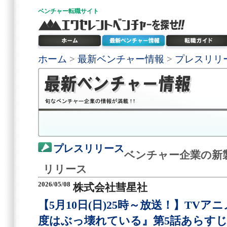
ベンチャー
転職サイト
ホーム
>
最新ベンチャー情報
>
プレスリリ
プレスリリース
ベンチャー企業の新
リリース
2026/05/08
株式会社彗星社
【5月10日(日)25時～放送！】TV
度はぶっ壊れている』第5話あらす