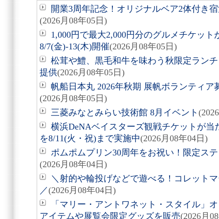
開業3周年記念！オリジナルベア2体付き
(2026月08年05日)
1,000円で最大2,000円分のグルメチケ
8/7(金)-13(木)開催
(2026月08年05日)
松茸や鱧、黒毛和牛を味わう秋限定ランチ「旬
提供
(2026月08年05日)
帆船日本丸 2026年秋期 展帆ボランティア募
(2026月08年05日)
三菱みなとみらい技術館 8月イベント
(20
横浜DeNAベイスターズ観戦チケットが
を8/11(火・祝)まで実施中
(2026月08年04日)
ポムポムプリン30周年をお祝い！限定ス
(2026月08年04日)
＼射的や輪投げなどで遊べる！コレットマーレ夏
／
(2026月08年04日)
「マリー・アントワネット・スタイル」オ
アイテムや展覧会限定グッズを販売
(2026月0