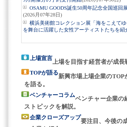
OSAMU GOODS誕生50周年記念全国巡回
(2026月07年28日)
横浜美術館コレクション展「海をこえてゆく
を舞台に活躍した女性アーティストたちを紹
上場宣言
上場を目指す経営者が成長
TOPが語る
新興市場上場企業のTO
を語る。
ベンチャーコラム
ベンチャー企業の
ストピックを解説。
企業クローズアップ
要注目、今後の