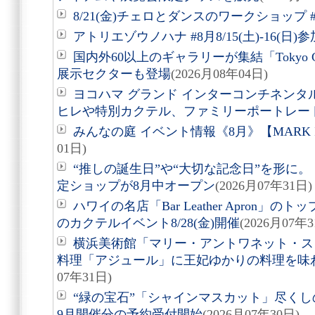
8/21(金)チェロとダンスのワークショップ #
アトリエゾウノハナ #8月8/15(土)-16(日
国内外60以上のギャラリーが集結「Tokyo Gen
展示セクターも登場
(2026月08年04日)
ヨコハマ グランド インターコンチネンタ
ヒレや特別カクテル、ファミリーポートレー
みんなの庭 イベント情報《8月》【MARK 
01日)
“推しの誕生日”や“大切な記念日”を形に。「Acry
定ショップが8月中オープン
(2026月07年31日)
ハワイの名店「Bar Leather Apron
のカクテルイベント8/28(金)開催
(2026月07年3
横浜美術館「マリー・アントワネット・ス
料理「アジュール」に王妃ゆかりの料理を味
07年31日)
“緑の宝石”「シャインマスカット」尽くしの
9月開催分の予約受付開始
(2026月07年30日)