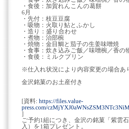
・食後：加賀れんこんの葛餅
6月
・先付：枝豆豆腐
・吸物：火取り鮎とふかし
・造り：盛り合わせ
・煮物：治部椀
・焼物：金目鯛と茄子の生姜味噌焼
・食事：炊き込みご飯／味噌椀／香の
・食後：ミルクプリン
※仕入れ状況により内容変更の場合あ
金沢銘菓のお土産付き
[資料:
https://files.value-
press.com/czMjYXJ0aWNsZSM3NTc3Ni
]
ご予約1組につき、金沢の銘菓「紫雲石
入）を1箱プレゼント。