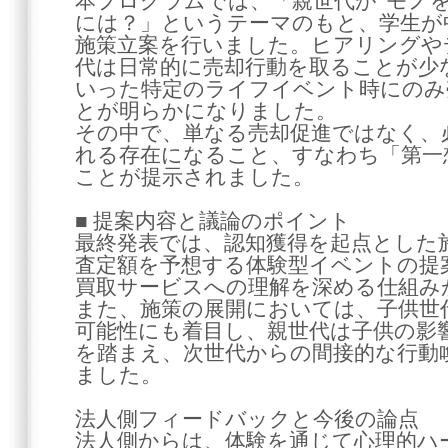
本プログラムでは、「親世代が“モノ
には？」というテーマのもと、学生が
施策立案を行いました。ヒアリングや
代は日常的に売却行動を取ることが少
いった特定のライフイベント時にのみ
とが明らかになりました。
その中で、単なる売却促進ではなく、
れる存在になること、すなわち「第一
ことが提示されました。
■ 提案内容と議論のポイント
最終発表では、認知獲得を起点とした
査定額を予想する体験型イベントの提
買取サービスへの理解を深める仕組み
また、施策の展開においては、子供世
可能性にも着目し、親世代は子供の影
を踏まえ、次世代からの間接的な行動
ました。
法人側フィードバックと今後の論点
法人側からは、体験を通じて心理的ハ