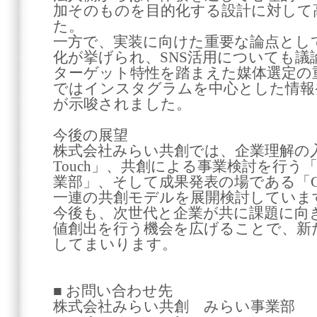
加そのものを目的化する設計に対して
た。
一方で、実装に向けた重要な論点とし
化が挙げられ、SNS活用についても
ターゲット特性を踏まえた媒体選定の
ではインスタグラムを中心とした情報
が示唆されました。
今後の展望
株式会社みらい共創では、企業理解の入
Touch」、共創による事業検討を行
業部」、そして成果発表の場である「
一連の共創モデルを展開検討していま
今後も、次世代と企業が共に課題に向
値創出を行う機会を広げることで、新
してまいります。
■ お問い合わせ先
株式会社みらい共創 みらい事業部