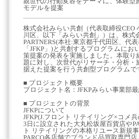
親世代の行動変容をテーマに、体験型
モデルを提案
株式会社みらい共創（代表取締役CEO
川区、以下「みらい共創」）は、株式会社 J
PARTNERS(本社:東京都千代田区、代
「JFKP」)と共創するプログラムに
策提案の発表を実施しました。本取り
題に対し、次世代がリサーチ・分析・
据えた提案を行う共創型プログラムで
■ プロジェクト概要
プロジェクト名：JFKPみらい事業部
■ プロジェクトの背景
JFKPについて
JFKP(J.フロント リテイリング×コメ兵
3日に設立された大丸松坂屋百貨店やPA
ト リテイリングの本格リユース新規
PARCO各店舗でブランド品買取専門店「