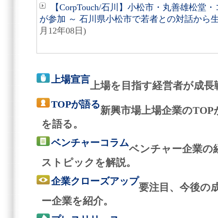
【CorpTouch/石川】小松市・丸善雄松
が参加 ～ 石川県小松市で若者との対話から
月12年08日)
上場宣言
上場を目指す経営者が成長
TOPが語る
新興市場上場企業のTO
を語る。
ベンチャーコラム
ベンチャー企業の
ストピックを解説。
企業クローズアップ
要注目、今後の
ー企業を紹介。