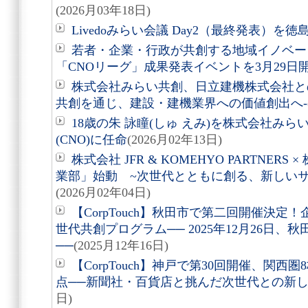
(2026月03年18日)
Livedoみらい会議 Day2（最終発表）を徳
若者・企業・行政が共創する地域イノベー
「CNOリーグ」成果発表イベントを3月29日
株式会社みらい共創、日立建機株式会社と
共創を通じ、建設・建機業界への価値創出へ-
18歳の朱 詠瞳(しゅ えみ)を株式会社み
(CNO)に任命
(2026月02年13日)
株式会社 JFR & KOMEHYO PARTNE
業部」始動 ~次世代とともに創る、新しい
(2026月02年04日)
【CorpTouch】秋田市で第二回開催決
世代共創プログラム── 2025年12月26日
──
(2025月12年16日)
【CorpTouch】神戸で第30回開催、関西圏
点──新聞社・百貨店と挑んだ次世代との新
日)