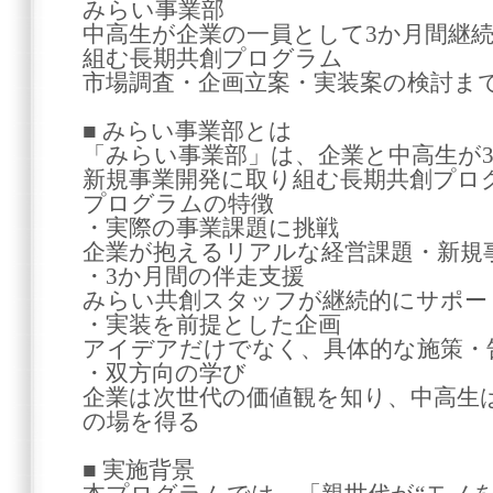
みらい事業部
中高生が企業の一員として3か月間継
組む長期共創プログラム
市場調査・企画立案・実装案の検討ま
■ みらい事業部とは
「みらい事業部」は、企業と中高生が
新規事業開発に取り組む長期共創プロ
プログラムの特徴
・実際の事業課題に挑戦
企業が抱えるリアルな経営課題・新規
・3か月間の伴走支援
みらい共創スタッフが継続的にサポー
・実装を前提とした企画
アイデアだけでなく、具体的な施策・
・双方向の学び
企業は次世代の価値観を知り、中高生
の場を得る
■ 実施背景