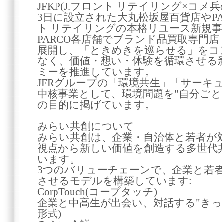
JFKP(J.フロント リテイリング×コメ兵
3日に設立された大丸松坂屋百貨店やPA
ト リテイリングの本格リユース新規
PARCO各店舗でブランド品買取専門店「
展開し、「ときめきを巡らせる」をコ
なく、価値・想い・体験を循環させる
ミーを推進しています。
JFRグループの「環境共生」「サーキ
中核事業として、環境問題を"自分ごと
の目的に掲げています。
みらい共創について
みらい共創は、企業・自治体と若者が
視点から新しい価値を創造する多世代
います。
3つのバリューチェーンで、企業と若
させるモデルを構築しています:
CorpTouch(コープタッチ)
企業と中高生が出会い、対話する"きっ
形式)