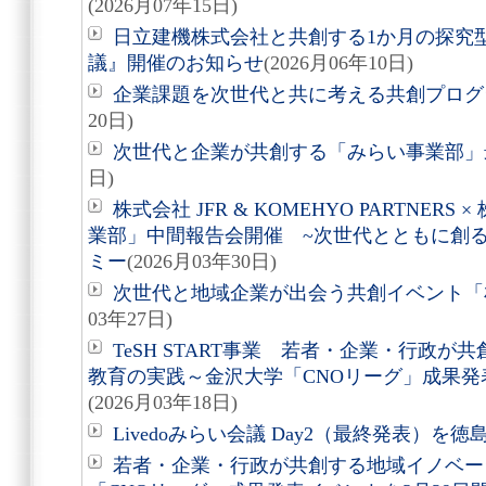
(2026月07年15日)
日立建機株式会社と共創する1か月の探究
議』開催のお知らせ
(2026月06年10日)
企業課題を次世代と共に考える共創プログ
20日)
次世代と企業が共創する「みらい事業部」
日)
株式会社 JFR & KOMEHYO PARTNE
業部」中間報告会開催 ~次世代とともに創
ミー
(2026月03年30日)
次世代と地域企業が出会う共創イベント「札幌C
03年27日)
TeSH START事業 若者・企業・行政
教育の実践～金沢大学「CNOリーグ」成果発
(2026月03年18日)
Livedoみらい会議 Day2（最終発表）を徳
若者・企業・行政が共創する地域イノベー