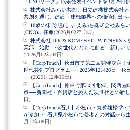
「CNOリーグ」成果発表イベントを3月29日
株式会社みらい共創、日立建機株式会社と
共創を通じ、建設・建機業界への価値創出へ-
18歳の朱 詠瞳(しゅ えみ)を株式会社み
(CNO)に任命
(2026月02年13日)
株式会社 JFR & KOMEHYO PARTNE
業部」始動 ~次世代とともに創る、新しい
(2026月02年04日)
【CorpTouch】秋田市で第二回開催決
世代共創プログラム── 2025年12月26日
──
(2025月12年16日)
【CorpTouch】神戸で第30回開催、関西圏
点──新聞社・百貨店と挑んだ次世代との新
日)
【CorpTouch/石川】小松市・丸善雄松
が参加 ～ 石川県小松市で若者との対話から
月12年08日)