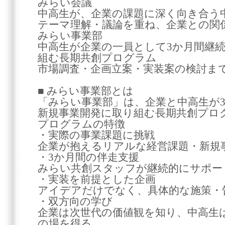
みらい会議
中高生が、企業の課題に深く向き合う
テーマ理解・議論を重ね、企業との関
みらい事業部
中高生が企業の一員として3か月間継
組む長期共創プログラム
市場調査・企画立案・実装案の検討ま
■ みらい事業部とは
「みらい事業部」は、企業と中高生が
新規事業開発に取り組む長期共創プロ
プログラムの特徴
・実際の事業課題に挑戦
企業が抱えるリアルな経営課題・新規
・3か月間の伴走支援
みらい共創スタッフが継続的にサポー
・実装を前提とした企画
アイデアだけでなく、具体的な施策・
・双方向の学び
企業は次世代の価値観を知り、中高生
の場を得る