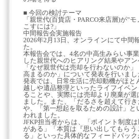
■ 今回の検討テーマ
「親世代(百貨店・PARCO来店層)が"
こすには?」
中間報告会実施報告
2026年2月13日、オンラインにて中
た。
本報告会では、4名の中高生みらい事
した親世代へのヒアリング結果やアン
「なぜ親世代は売却を行わないのか」
高まるのか」について発表を行いまし
発表では、日常生活に売却動機がほと
越しや遺品整理といったライフイベン
ることや、実際には売却より廃棄が選
ました。また、「だるさを超えて行き
や、「第一想起を取るための設計」と
われました。
JFKP担当者からは、「ポイント制度
がある」「本質は『思い出してもらう
る」といった具体的なフィードバック