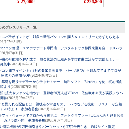
ラのプレスリリース一覧
のドスパラポイントが 対象の新品パソコンの購入＆エントリーで必ずもらえる
026月07年31日)
パソコン修理・スマホサポート専門店 デジタルドック静岡東瀬名店 ドスパラ
2026月07年31日)
が曲の可能性を解き放つ 教会旋法の仕組みを学び作曲に活かす実践セミナー
者募集中
(2026月07年31日)
ソコン組立イベント』8月の参加者募集中 パーツ選びから組み立てまでプロが
・家族との参加もOK
(2026月07年27日)
の基礎を現役モデラーから学ぶセミナー 無料ソフト「Blender」を使い初心者向
0時より
(2026月07年24日)
知拡大やファンを増やす 登録者30万人超VTuber・佐佐咲キキ氏が実践ノウハ
り開催
(2026月07年22日)
い”と思われる配信とは 視聴者を常連リスナーへつなげる技術 リスナーが定着
水）20時より 参加者募集
(2026月07年16日)
をフォトウォークでプロから直接学ぶ フォトグラファー しふぉん氏と巡るお台
材・カメラ歴不問 参加者募集
(2026月07年08日)
ツや周辺機器が1万円値引きやパーツセットが2万5千円引き 通販サイト限定