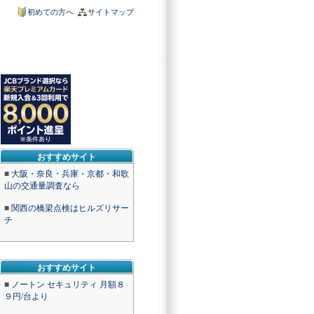
初めての方へ
サイトマップ
おすすめサイト
■
大阪・奈良・兵庫・京都・和歌
山の交通量調査なら
■
関西の橋梁点検はヒルズリサー
チ
おすすめサイト
■
ノートン セキュリティ 月額８
９円/台より