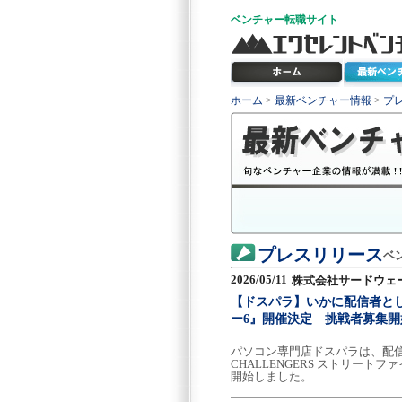
ベンチャー
転職サイト
ホーム
>
最新ベンチャー情報
>
プ
プレスリリース
ベ
2026/05/11
株式会社サードウェ
【ドスパラ】いかに配信者として
ー6』開催決定 挑戦者募集
パソコン専門店ドスパラは、配信
CHALLENGERS ストリート
開始しました。