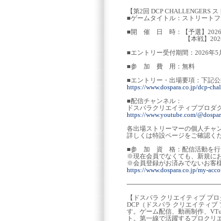
【第2回 DCP CHALLENGER
■ゲームタイトル：ストリートフ
■開 催 日 時：【予選】202
【本戦】2026年7月1
■エントリー受付期間：2026年5
■参 加 費 用：無料
■エントリー・出場要項：下記公
https://www.dospara.co.jp/dcp-chal
■配信チャンネル：
ドスパラクリエイティブプロダクシ
https://www.youtube.com/@dospa
各出場ストリーマーの個人チャ
詳しくは特設ページをご確認く
■参 加 資 格：配信活動を
※現在会員でなくても、新規に
※会員登録がお済みでないお客
https://www.dospara.co.jp/my-accou
─────────────────────
【ドスパラ クリエイティブ プ
DCP（ドスパラ クリエイティ
す。ゲーム配信、動画制作、VT
ト。第一線で活躍するプロクリエ