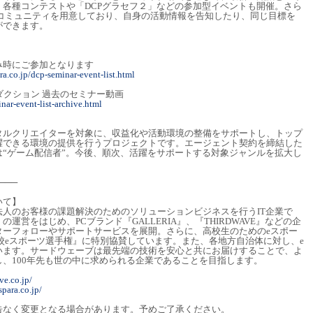
各種コンテストや「DCPグラセフ２」などの参加型イベントも開催。さら
ordコミュニティを用意しており、自身の活動情報を告知したり、同じ目標を
ができます。
み時にご参加となります
a.co.jp/dcp-seminar-event-list.html
ダクション 過去のセミナー動画
nar-event-list-archive.html
タルクリエイターを対象に、収益化や活動環境の整備をサポートし、トップ
躍できる環境の提供を行うプロジェクトです。エージェント契約を締結した
“ゲーム配信者”。今後、順次、活躍をサポートする対象ジャンルを拡大し
───
いて】
人のお客様の課題解決のためのソリューションビジネスを行うIT企業で
運営をはじめ、PCブランド『GALLERIA』、『THIRDWAVE』などの企
ターフォローやサポートサービスを展開。さらに、高校生のためのeスポー
日本高校eスポーツ選手権』に特別協賛しています。また、各地方自治体に対し、e
います。サードウェーブは最先端の技術を安心と共にお届けすることで、よ
、100年先も世の中に求められる企業であることを目指します。
ve.co.jp/
para.co.jp/
告なく変更となる場合があります。予めご了承ください。