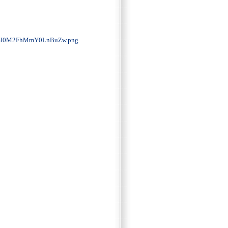
mI0M2FhMmY0LnBuZw.png