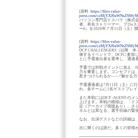
[資料:
https://files.value-
press.com/czMjYXJ0aWNsZSMy
パソコン専門店ドスパラ（株式会
者、有名ストリーマー、プロeスポー
ー6』を2026年７月11日（
[資料:
https://files.value-
press.com/czMjYXJ0aWNsZSMy
DCP CHALLENGERS（
催するイベントで、DCPに参加
とに予選進出者を選考し、通過者
予選では対戦ポイントに加え、D
力を審査します。コンセプトは
惹きつけられるか――“魅せる力
予選通過者は7月11日（土）に
れ、各チームに1名ゲストプレイ
また本戦にはDCP -AGENT
上げます。本戦の模様は、「ドス
定（アーカイブ視聴あり）。さ
ネルとは異なる、選手目線の緊
なお、出演ゲストなどの詳細は、
次に輝くのは誰だ。多くの皆様
─────────────────────