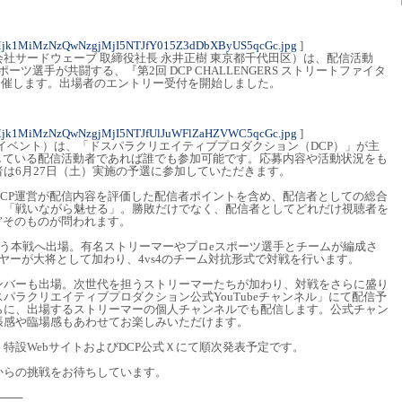
Mjk1MiMzNzQwNzgjMjI5NTJfY015Z3dDbXByUS5qcGc.jpg
]
社サードウェーブ 取締役社長 永井正樹 東京都千代田区）は、配信活動
ツ選手が共闘する、『第2回 DCP CHALLENGERS ストリートファイタ
土）開催します。出場者のエントリー受付を開始しました。
Mjk1MiMzNzQwNzgjMjI5NTJfUlJuWFlZaHZVWC5qcGc.jpg
]
以降 本イベント）は、「ドスパラクリエイティブプロダクション（DCP）」が主
している配信活動者であれば誰でも参加可能です。応募内容や活動状況をも
は6月27日（土）実施の予選に参加していただきます。
CP運営が配信内容を評価した配信者ポイントを含め、配信者としての総合
、「戦いながら魅せる」。勝敗だけでなく、配信者としてどれだけ視聴者を
”そのものが問われます。
行う本戦へ出場。有名ストリーマーやプロeスポーツ選手とチームが編成さ
ヤーが大将として加わり、4vs4のチーム対抗形式で対戦を行います。
-のメンバーも出場。次世代を担うストリーマーたちが加わり、対戦をさらに盛り
パラクリエイティブプロダクション公式YouTubeチャンネル」にて配信予
らに、出場するストリーマーの個人チャンネルでも配信します。公式チャン
張感や臨場感もあわせてお楽しみいただけます。
特設WebサイトおよびDCP公式Ｘにて順次発表予定です。
からの挑戦をお待ちしています。
───