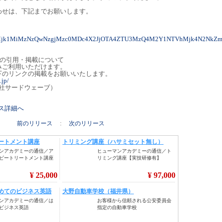
わせは、下記までお願いします。
yMjk1MiMzNzQwNzgjMzc0MDc4X2JjOTA4ZTU3MzQ4M2Y1NTVhMjk4N2NkZ
トの引用・掲載について
みご利用いただけます。
下のリンクの掲載をお願いいたします。
.jp/
会社サードウェーブ）
リース詳細へ
前のリリース
:
次のリリース