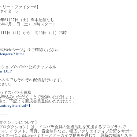
S ストリートファイター6】
ァイター6
6年6月27日（土）※本配信なし
1日（土）19時スタート
月11日（月）から 同25日（月）23時
式Webページよりご確認ください
lengers-2.html
ョンYouTube公式チャンネル
ra_DCP
ンネルでもそれぞれ配信を行います。
ださい。
行うドスパラ会員様
お申込みいただくことで受講いただけます。
様は、下記より新規会員登録いただけます。
nt/register?rurl=1
───
ロダクションについて】
ブ プロダクション）は、ドスパラ会員の創造活動を支援するプログラムで
uber、イラスト、写真、音楽制作など、幅広いクリエイティブ分野をサポー
イターによるLiveセミナーとアーカイブ動画を通じて、最新の知識とスキ