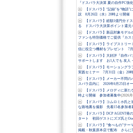
『ドスパラ大決算 夏の自作PC強
【ドスパラ】“記録”を“物語
説 8月26日（水）20時より開催
【ドスパラ】総額1億円分ド
る ドスパラ大決算ポイント還元
【ドスパラ】新品対象モデルの
ファンも特別価格でご提供『カス
【ドスパラ】ライブストリー
信に役立つ機材をプレゼント 7月
【ドスパラ】大好評『自作パ
サポートします お1人でも 友人
【ドスパラ】モーショングラ
実践セミナー 7月31日（金）2
【ドスパラ】メーカー不問の
スパラ店内に 2026年6月25日オ
【ドスパラ】メロディに新たな
時より開催 参加者募集中
(2026
【ドスパラ】コムロミホ氏と
な路地裏を撮影 先着15名参加
【ドスパラ】DCP AGENT
タート 初回ゲストにズズ氏とOoo
【ドスパラ】“食べもの”テー
掲載・秋葉原本店で配布 さらに