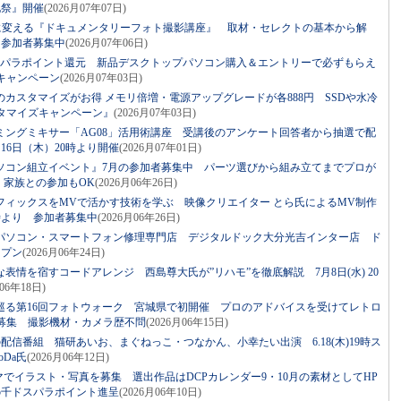
化祭』開催
(2026月07年07日)
”に変える『ドキュメンタリーフォト撮影講座』 取材・セレクトの基本から解
 参加者募集中
(2026月07年06日)
スパラポイント還元 新品デスクトップパソコン購入＆エントリーで必ずもらえ
キャンペーン
(2026月07年03日)
カスタマイズがお得 メモリ倍増・電源アップグレードが各888円 SSDや水冷
タマイズキャンペーン』
(2026月07年03日)
ミングミキサー「AG08」活用術講座 受講後のアンケート回答者から抽選で配
16日（木）20時より開催
(2026月07年01日)
ソコン組立イベント』7月の参加者募集中 パーツ選びから組み立てまでプロが
・家族との参加もOK
(2026月06年26日)
フィックスをMVで活かす技術を学ぶ 映像クリエイター とら氏によるMV制作
0時より 参加者募集中
(2026月06年26日)
パソコン・スマートフォン修理専門店 デジタルドック大分光吉インター店 ド
ープン
(2026月06年24日)
表情を宿すコードアレンジ 西島尊大氏が”リハモ”を徹底解説 7月8日(水) 20
月06年18日)
巡る第16回フォトウォーク 宮城県で初開催 プロのアドバイスを受けてレトロ
者募集 撮影機材・カメラ歴不問
(2026月06年15日)
発の配信番組 猫研あいお、まぐねっこ・つなかん、小幸たい出演 6.18(木)19時ス
Da氏
(2026月06年12日)
マでイラスト・写真を募集 選出作品はDCPカレンダー9・10月の素材としてHP
5千ドスパラポイント進呈
(2026月06年10日)