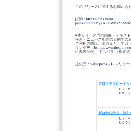
このリリースに関するお問い合
[資料:
https://files.value-
press.com/czMjYXJ0aWNsZSM
]
■本リリース内の画像・テキス
報道・ニュース配信の目的での
ご利用の際は、出典元として以
リンク先：
https://www.dospara.co
出典表記例： ドスパラ （株式
提供元：
valuepressプレスリ