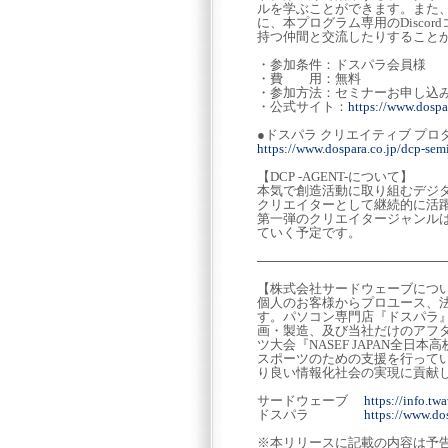
ルを学ぶことができます。また、
に、本プログラム専用のDisc
持つ仲間と交流したりすること
・参加条件：ドスパラ会員様
・費 用：無料
・参加方法：セミナーお申し込
・公式サイト：
https://www.dospar
●ドスパラ クリエイティブ プロ
https://www.dospara.co.jp/dcp-semi
【DCP -AGENT-について】
本気で創造活動に取り組むデジ
クリエイターとして継続的に活
第一弾のクリエイタージャンルは
ていく予定です。
─────────────────────
【株式会社サードウェーブにつ
個人のお客様からプロユース、法
す。パソコン専門店『ドスパラ』の
画・製造、及び当社だけのアフ
ツ大会『NASEF JAPAN全
スポーツのための支援を行って
り良い情報化社会の実現に貢献し
サードウェーブ
https://info.twa
ドスパラ
https://www.dos
※本リリースに記載の内容は予