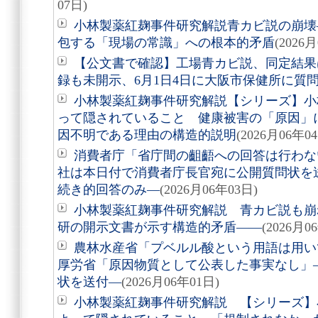
07日)
小林製薬紅麹事件研究解説青カビ説の崩壊
包する「現場の常識」への根本的矛盾
(2026
【公文書で確認】工場青カビ説、同定結果
録も未開示、6月1日4日に大阪市保健所に質
小林製薬紅麹事件研究解説【シリーズ】小
って隠されていること 健康被害の「原因」
因不明である理由の構造的説明
(2026月06年0
消費者庁「省庁間の齟齬への回答は行わな
社は本日付で消費者庁長官宛に公開質問状を
続き的回答のみ―
(2026月06年03日)
小林製薬紅麹事件研究解説 青カビ説も崩
研の開示文書が示す構造的矛盾――
(2026月0
農林水産省「プベルル酸という用語は用い
厚労省「原因物質として公表した事実なし」
状を送付―
(2026月06年01日)
小林製薬紅麹事件研究解説 【シリーズ】