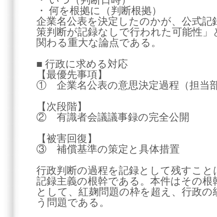
・ いつ（判断日時）
・ 何を根拠に（判断根拠）
企業名公表を決定したのかが、公式記
策判断が記録なしで行われた可能性」
関わる重大な論点である。
■ 行政に求める対応
【最優先事項】
① 企業名公表の意思決定過程（担当
【次段階】
② 有識者会議議事録の完全公開
【被害回復】
③ 補償基準の策定と具体措置
行政判断の過程を記録として残すこと
記録主義の根幹である。本件はその根
として、紅麹問題の枠を超え、行政の
う問題である。