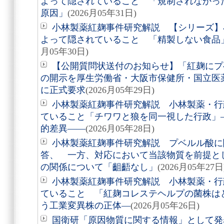
よって隠されていること 「規制されなかっ
原因」
(2026月05年31日)
小林製薬紅麹事件研究解説 【シリーズ】
よって隠されていること 「精製しない食品
月05年30日)
【公開質問状送付のお知らせ】「紅麹にプ
の開示を厚生労働省・大阪市保健所・国立医薬
に正式要求
(2026月05年29日)
小林製薬紅麹事件研究解説 小林製薬・行
ていること「チワワと狼を同一視した行政」
的差異――
(2026月05年28日)
小林製薬紅麹事件研究解説 プベルル酸に
答、 一方、対応において当該物質を前提と
の関係について「齟齬なし」
(2026月05年27日
小林製薬紅麹事件研究解説 小林製薬・行
ていること 「紅麹コレステヘルプの菌株はどこ
う工業変異株の正体―
(2026月05年26日)
国衛研「原因物質に関する情報」として発