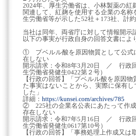
2024年、厚生労働省は、小林製薬の
関連して、紅麹を使用する企業の名称
生労働省等が示した52社＋173社、計約
当社は同年、両省庁に対して情報開示
以下の事実が行政自身の回答文書によ
① プベルル酸を原因物質として公式
在しない
開示請求：令和8年3月20日 ／ 行政回
生労働省発健生0422第２号）
【行政の回答】「プベルル酸を原因物
た事実はないことから、実際に保有し
した」
詳細：
https://kunsei.com/archives/785
② 225社の企業名公表にあたって作
存在しない
開示請求：令和7年5月16日 ／ 行政回
生労働省発健生0617第10号）
【行政の回答】「事務処理上作成又は