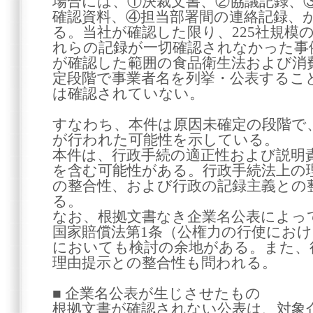
場合には、①決裁文書、②協議記録、
確認資料、④担当部署間の連絡記録、
る。当社が確認した限り、225社規模
れらの記録が一切確認されなかった事
が確認した範囲の食品衛生法および消
定段階で事業者名を列挙・公表するこ
は確認されていない。
すなわち、本件は原因未確定の段階で
が行われた可能性を示している。
本件は、行政手続の適正性および説明
を含む可能性がある。行政手続法上の
の整合性、および行政の記録主義との
る。
なお、根拠文書なき企業名公表によっ
国家賠償法第1条（公権力の行使にお
においても検討の余地がある。また、
理由提示との整合性も問われる。
■ 企業名公表が生じさせたもの
根拠文書が確認されない公表は、対象