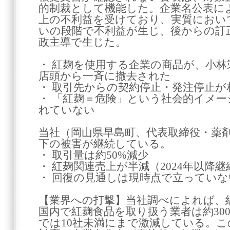
的制裁として機能した。企業名公表に
上の不利益を受けており、実質におい
いの段階で不利益が生じ、後からの訂
政主導で生じた。
・ 紅麹を使用する企業の商品が、小
店頭から一斉に撤去された
・ 取引先からの契約停止・発注停止が
・ 「紅麹＝危険」という社会的イメ
れていない
当社（岡山県早島町、代表取締役・薬剤
下の被害が継続している。
・ 取引量は約50%減少
・ 紅麹関連売上が半減（2024年以降継
・ 回復の見通しは現時点で立っていな
【業界への打撃】当社調べによれば、
国内で紅麹食品を取り扱う業者は約30
では10社未満にまで激減している。