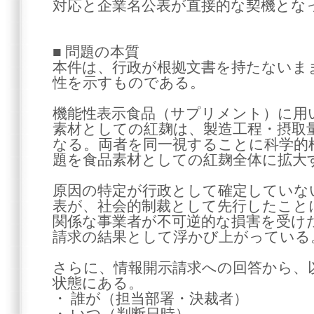
対応と企業名公表が直接的な契機とな
■ 問題の本質
本件は、行政が根拠文書を持たないま
性を示すものである。
機能性表示食品（サプリメント）に用
素材としての紅麹は、製造工程・摂取
なる。両者を同一視することに科学的
題を食品素材としての紅麹全体に拡大
原因の特定が行政として確定していな
表が、社会的制裁として先行したこと
関係な事業者が不可逆的な損害を受け
請求の結果として浮かび上がっている
さらに、情報開示請求への回答から、
状態にある。
・ 誰が（担当部署・決裁者）