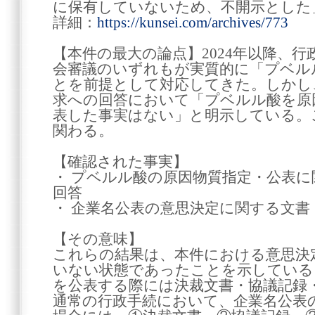
に保有していないため、不開示とした
詳細：
https://kunsei.com/archives/773
【本件の最大の論点】2024年以降、
会審議のいずれもが実質的に「プベル
とを前提として対応してきた。しかし
求への回答において「プベルル酸を原
表した事実はない」と明示している。
関わる。
【確認された事実】
・ プベルル酸の原因物質指定・公表
回答
・ 企業名公表の意思決定に関する文書
【その意味】
これらの結果は、本件における意思決
いない状態であったことを示している
を公表する際には決裁文書・協議記録
通常の行政手続において、企業名公表