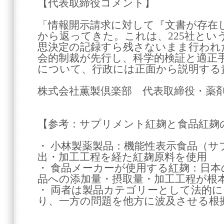
【代表取締役コメント】
「情報開示請求に対して『文書が存在
から返ってきた。これは、225社とい
思決定の記録すら残さないまま行われ
会的制裁が先行し、科学的検証と適正
について、行政には正面から説明する
株式会社薫製倶楽部 代表取締役・薬
【参考：サプリメント紅麹と食品紅麹
・ 小林製薬製品：機能性表示食品（サ
出・加工工程を経た紅麹原料を使用
・ 食品メーカーが使用する紅麹：日本
品への添加量・摂取量・加工工程が根
・ 両者は製品カテゴリーとして法的
り、一方の問題を他方に波及させる根