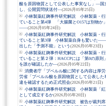
酸を原因物質として公表した事実なし」―国
し、公開質問状送付―
(2026月05年25日)
小林製薬紅麹事件研究解説 小林製薬・行
ていること第4弾 「大腸菌とO157は別物
――
(2026月05年24日)
小林製薬紅麹事件研究解説 小林製薬・行
ていること第3弾 小林製薬自身も驚いた――
出した「予測不能」という
(2026月05年23日)
小林製薬紅麹事件研究解説 小林製薬・行
ていること第２弾：HACCPには「第0の原
を誰が確認したか―
(2026月05年22日)
消費者庁「プベルル酸に関する内容は厚労
労省「プベルル酸を原因物質として公表した
違を確認するため正式照会
(2026月05年21日)
小林製薬紅麹事件研究解説 小林製薬「紅麹
として成立するか
(2026月05年20日)
小林製薬紅麹事件研究解説 被告が裁判席に