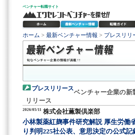
ベンチャー
転職サイト
ホーム
>
最新ベンチャー情報
>
プレスリリ
プレスリリース
ベンチャー企業の新
リリース
2026/05/11
株式会社薫製倶楽部
小林製薬紅麹事件研究解説 厚生労働
り判明225社公表、意思決定の公式記