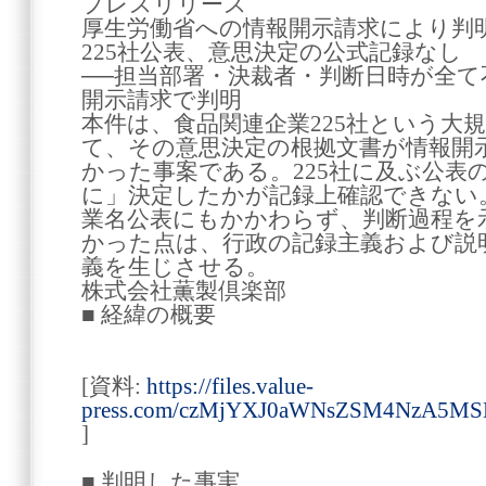
プレスリリース
厚生労働省への情報開示請求により判
225社公表、意思決定の公式記録なし
──担当部署・決裁者・判断日時が全
開示請求で判明
本件は、食品関連企業225社という大
て、その意思決定の根拠文書が情報開
かった事案である。225社に及ぶ公表
に」決定したかが記録上確認できない。
業名公表にもかかわらず、判断過程を
かった点は、行政の記録主義および説
義を生じさせる。
株式会社薫製倶楽部
■ 経緯の概要
[資料:
https://files.value-
press.com/czMjYXJ0aWNsZSM4NzA5
]
■ 判明した事実