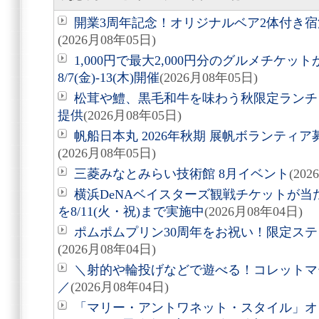
開業3周年記念！オリジナルベア2体付き
(2026月08年05日)
1,000円で最大2,000円分のグルメチケ
8/7(金)-13(木)開催
(2026月08年05日)
松茸や鱧、黒毛和牛を味わう秋限定ランチ「旬
提供
(2026月08年05日)
帆船日本丸 2026年秋期 展帆ボランティア募
(2026月08年05日)
三菱みなとみらい技術館 8月イベント
(20
横浜DeNAベイスターズ観戦チケットが
を8/11(火・祝)まで実施中
(2026月08年04日)
ポムポムプリン30周年をお祝い！限定ス
(2026月08年04日)
＼射的や輪投げなどで遊べる！コレットマーレ夏
／
(2026月08年04日)
「マリー・アントワネット・スタイル」オ