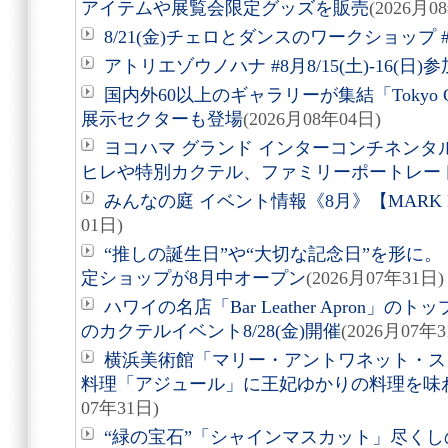
アイテムや展覧会限定グッズを販売
(2026月0
8/21(金)チェロとダンスのワークショップ #
アトリエゾウノハナ #8月8/15(土)-16(日
国内外60以上のギャラリーが集結「Tokyo Gen
展示セクターも登場
(2026月08年04日)
ヨコハマ グランド インターコンチネンタ
ヒレや特別カクテル、ファミリーポートレー
みんなの庭 イベント情報《8月》【MARK 
01日)
“推しの誕生日”や“大切な記念日”を形に。「Acry
定ショップが8月中オープン
(2026月07年31日)
ハワイの名店「Bar Leather Apron
のカクテルイベント8/28(金)開催
(2026月07年3
横浜美術館「マリー・アントワネット・ス
料理「アジュール」に王妃ゆかりの料理を味
07年31日)
“緑の宝石”「シャインマスカット」尽くしの