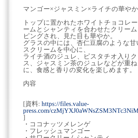
マンゴー×ジャスミン×ライチの華や
トップに置かれたホワイトチョコレー
ームとシャンティを合わせたクリーム
ピングされ、見た目も華やか。
グラスの中には、杏仁豆腐のような甘
スクリームを中心に、
ライチ酒のジュレ、ピスタチオ入りク
ス、ジャスミン茶のジュレなどが重ね
に、食感と香りの変化を楽しめます。
内容
[資料:
https://files.value-
press.com/czMjYXJ0aWNsZSM3NTc3NiM
]
・ココナッツメレンゲ
・フレッシュマンゴー
・サワークリームシャンティ