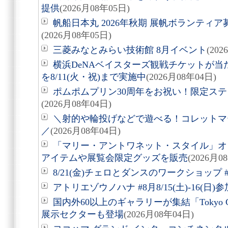
提供
(2026月08年05日)
帆船日本丸 2026年秋期 展帆ボランティア募
(2026月08年05日)
三菱みなとみらい技術館 8月イベント
(20
横浜DeNAベイスターズ観戦チケットが
を8/11(火・祝)まで実施中
(2026月08年04日)
ポムポムプリン30周年をお祝い！限定ス
(2026月08年04日)
＼射的や輪投げなどで遊べる！コレットマーレ夏
／
(2026月08年04日)
「マリー・アントワネット・スタイル」オ
アイテムや展覧会限定グッズを販売
(2026月0
8/21(金)チェロとダンスのワークショップ #
アトリエゾウノハナ #8月8/15(土)-16(日
国内外60以上のギャラリーが集結「Tokyo Gen
展示セクターも登場
(2026月08年04日)