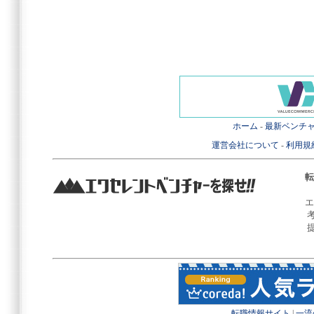
ホーム
-
最新ベンチ
運営会社について
-
利用規
転
エ
転職情報サイト
|
一流