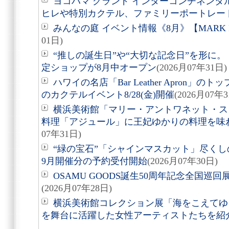
ヨコハマ グランド インターコンチネンタ
ヒレや特別カクテル、ファミリーポートレー
みんなの庭 イベント情報《8月》【MARK 
01日)
“推しの誕生日”や“大切な記念日”を形に。「Acry
定ショップが8月中オープン
(2026月07年31日)
ハワイの名店「Bar Leather Apron
のカクテルイベント8/28(金)開催
(2026月07年3
横浜美術館「マリー・アントワネット・ス
料理「アジュール」に王妃ゆかりの料理を味
07年31日)
“緑の宝石”「シャインマスカット」尽くしの
9月開催分の予約受付開始
(2026月07年30日)
OSAMU GOODS誕生50周年記念全国巡回
(2026月07年28日)
横浜美術館コレクション展「海をこえてゆく
を舞台に活躍した女性アーティストたちを紹