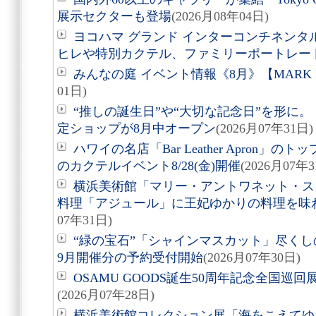
展示セクターも登場
(2026月08年04日)
ヨコハマ グランド インターコンチネンタ
ヒレや特別カクテル、ファミリーポートレー
みんなの庭 イベント情報《8月》【MARK 
01日)
“推しの誕生日”や“大切な記念日”を形に。「Acry
定ショップが8月中オープン
(2026月07年31日)
ハワイの名店「Bar Leather Apron
のカクテルイベント8/28(金)開催
(2026月07年3
横浜美術館「マリー・アントワネット・ス
料理「アジュール」に王妃ゆかりの料理を味
07年31日)
“緑の宝石”「シャインマスカット」尽くしの
9月開催分の予約受付開始
(2026月07年30日)
OSAMU GOODS誕生50周年記念全国巡回
(2026月07年28日)
横浜美術館コレクション展「海をこえてゆく