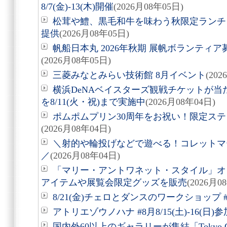
8/7(金)-13(木)開催
(2026月08年05日)
松茸や鱧、黒毛和牛を味わう秋限定ランチ「旬
提供
(2026月08年05日)
帆船日本丸 2026年秋期 展帆ボランティア募
(2026月08年05日)
三菱みなとみらい技術館 8月イベント
(20
横浜DeNAベイスターズ観戦チケットが
を8/11(火・祝)まで実施中
(2026月08年04日)
ポムポムプリン30周年をお祝い！限定ス
(2026月08年04日)
＼射的や輪投げなどで遊べる！コレットマーレ夏
／
(2026月08年04日)
「マリー・アントワネット・スタイル」オ
アイテムや展覧会限定グッズを販売
(2026月0
8/21(金)チェロとダンスのワークショップ #
アトリエゾウノハナ #8月8/15(土)-16(日
国内外60以上のギャラリーが集結「Tokyo Gen