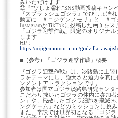
みいただけます
②『“びしょ濡れ”SNS動画投稿キャン
『スプラッシュゴジラ』でびしょ濡れ
動画に「＃ニジゲンノモリ」と「＃ゴ
InstagramかTikTokに投稿した画
「ゴジラ迎撃作戦」限定のオリジナル
します
HP：
https://nijigennomori.com/godzilla_awaji
■（参考）「ゴジラ迎撃作戦」概要
『ゴジラ迎撃作戦』は、淡路島に上陸し
ラをテーマにし、強大さと迫力を真に
ンメントアトラクションです。
参加者は国立ゴジラ淡路島研究センタ
こだわり抜いたゴジラの体内に参加者
ン」や、飛散したゴジラ細胞を殲滅(せ
ングゲーム」などのミッションに挑み
また、常設では世界初となる「ゴジラ