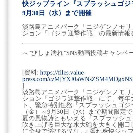
快ジップライン『スプラッシュゴジラ2
9月30日（水）まで開催
淡路島アニメパーク「ニジゲンノモリ
ション「ゴジラ迎撃作戦」の最新情報
～“びしょ濡れ”SNS動画投稿キャンペ
[資料:
https://files.value-
press.com/czMjYXJ0aWNsZSM4MDgxN
]
淡路島アニメパーク「ニジゲンノモリ
ション「ゴジラ迎撃作戦」にて、毎年
ト、緊急特別任務『スプラッシュゴジラ』
（金）～9月30日（水）まで期間限定
夏の風物詩ともいえる「スプラッシュ
吹き上げる巨大な水大砲を大きく開口
に全身で浴びる“びしょ濡れ爽快ジップ