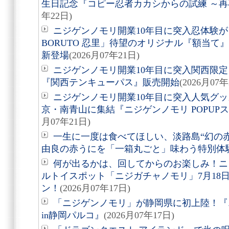
生日記念『コピー忍者カカシからの試練 ～
年22日)
ニジゲンノモリ開業10年目に突入忍体験が
BORUTO 忍里」待望のオリジナル『額当て』3
新登場
(2026月07年21日)
ニジゲンノモリ開業10年目に突入関西限定
『関西テンキューパス』販売開始
(2026月07年
ニジゲンノモリ開業10年目に突入人気グ
京・南青山に集結『ニジゲンノモリ POPUPストア i
月07年21日)
一生に一度は食べてほしい、淡路島“幻の
由良の赤うにを「一箱丸ごと」味わう特別体
何が出るかは、回してからのお楽しみ！ニ
ルトイスポット「ニジガチャノモリ」7月18
ン！
(2026月07年17日)
「ニジゲンノモリ」が静岡県に初上陸！『ニ
in静岡パルコ』
(2026月07年17日)