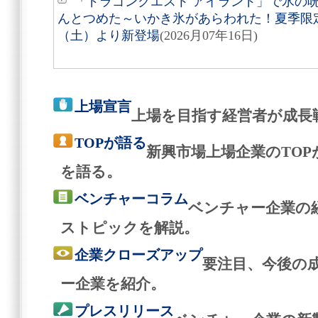
「ドラゴンクエスト アイランド」で氷の
んとつめた～いかき氷があらわれた！夏季限定
（土）より新登場
(2026月07年16日)
上場宣言
上場を目指す経営者が成長
TOPが語る
新興市場上場企業のTO
を語る。
ベンチャーコラム
ベンチャー企業の
ストピックを解説。
企業クローズアップ
要注目、今後の
ー企業を紹介。
プレスリリース