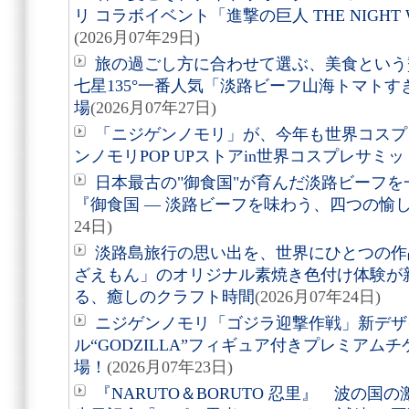
リ コラボイベント「進撃の巨人 THE NIGHT 
(2026月07年29日)
旅の過ごし方に合わせて選ぶ、美食という贅沢。
七星135°一番人気「淡路ビーフ山海トマト
場
(2026月07年27日)
「ニジゲンノモリ」が、今年も世界コスプ
ンノモリPOP UPストアin世界コスプレサミット
日本最古の"御食国"が育んだ淡路ビーフ
『御食国 ― 淡路ビーフを味わう、四つの愉
24日)
淡路島旅行の思い出を、世界にひとつの作
ざえもん」のオリジナル素焼き色付け体験が
る、癒しのクラフト時間
(2026月07年24日)
ニジゲンノモリ「ゴジラ迎撃作戦」新デザ
ル“GODZILLA”フィギュア付きプレミアム
場！
(2026月07年23日)
『NARUTO＆BORUTO 忍里』 波の