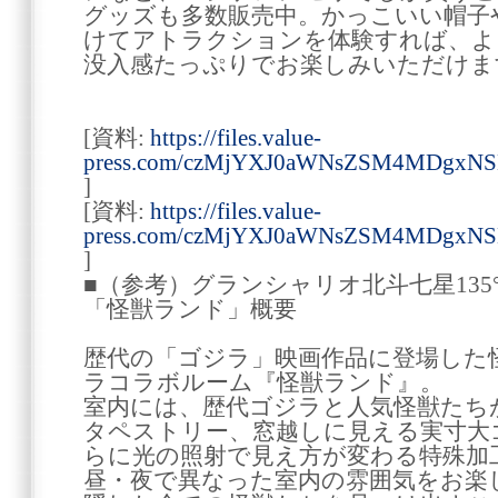
グッズも多数販売中。かっこいい帽子
けてアトラクションを体験すれば、よ
没入感たっぷりでお楽しみいただけま
[資料:
https://files.value-
press.com/czMjYXJ0aWNsZSM4MDgxN
]
[資料:
https://files.value-
press.com/czMjYXJ0aWNsZSM4MDgx
]
■（参考）グランシャリオ北斗七星13
「怪獣ランド」概要
歴代の「ゴジラ」映画作品に登場した
ラコラボルーム『怪獣ランド』。
室内には、歴代ゴジラと人気怪獣たち
タペストリー、窓越しに見える実寸大
らに光の照射で見え方が変わる特殊加
昼・夜で異なった室内の雰囲気をお楽