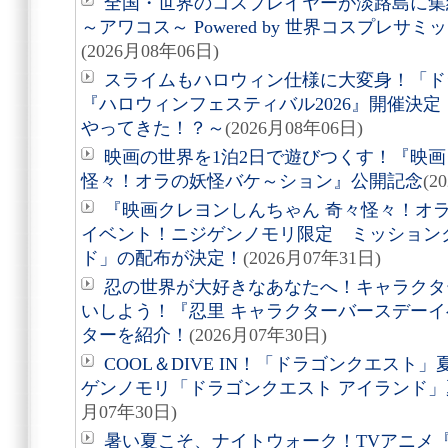
全国・世界のコスプレイヤーが淡路島に集結
～アワコス～ Powered by 世界コスプレサ
(2026月08年06日)
スライムもハロウィン仕様に大変身！「ド
『ハロウィンフェスティバル2026』開催決
やってきた！？～
(2026月08年06日)
映画の世界を1泊2日で遊びつくす！『映画
怪々！オラの妖怪バケ～ション』公開記念
(2
『映画クレヨンしんちゃん 奇々怪々！オ
イベント！ニジゲンノモリ限定 ミッション
ド」の配布が決定！
(2026月07年31日)
忍の世界が大好きなあなたへ！キャラクタ
いしよう！『忍里 キャラクターバースデーイ
ターを紹介！
(2026月07年30日)
COOL＆DIVE IN！「ドラゴンクエス
ゲンノモリ「ドラゴンクエスト アイランド
月07年30日)
暑い夏こそ、ナイトウォーク！TVアニメ