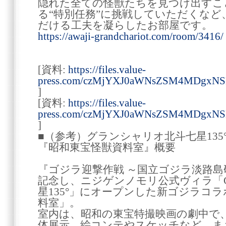
隠れた全ての怪獣たちを見つけ出すこ
る“特別任務”に挑戦していただくな
だける工夫を凝らしたお部屋です。
https://awaji-grandchariot.com/room/3416/
[資料:
https://files.value-
press.com/czMjYXJ0aWNsZSM4MDgxNS
]
[資料:
https://files.value-
press.com/czMjYXJ0aWNsZSM4MDgxN
]
■（参考）グランシャリオ北斗七星13
『昭和東宝怪獣資料室』概要
『ゴジラ迎撃作戦 ～国立ゴジラ淡路島
記念し、ニジゲンノモリ公式ヴィラ「GRA
星135°」にオープンした新ゴジラコ
料室」。
室内は、昭和の東宝特撮映画の劇中で
体展示、絵コンテやスケッチなど、ま