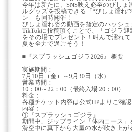
今年は新たに、SNS映え必至のびし
ルグッズを投稿できる「“びしょ濡れ”
ン」も同時開催！
びしょ濡れ姿の動画を指定のハッシュタグと
TikTokに投稿頂くことで、「ゴジラ
をその場でプレゼント！叫んで濡れて
夏を全力で過ごそう！
■『スプラッシュゴジラ2026』 概要
実施期間：
7月10日（金）～9月30日（水）
営業時間：
10：00～22：00（最終入場 20：00）
料金：
各種チケット内容は公式HPよりご確
内容：
①『スプラッシュゴジラ』
期間中、ジップライン「体内コース」
滑空中に真下から大量の水が吹き上が