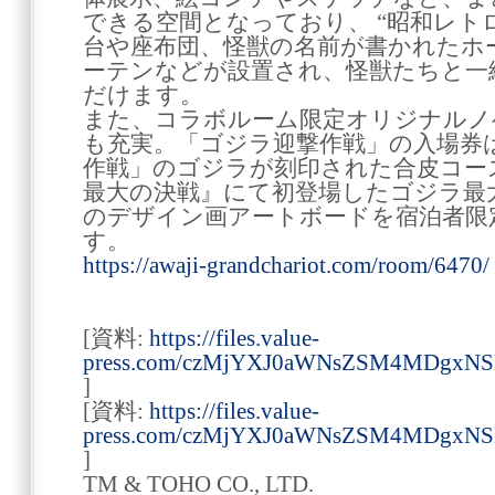
できる空間となっており、 “昭和レト
台や座布団、怪獣の名前が書かれたホ
ーテンなどが設置され、怪獣たちと一
だけます。
また、コラボルーム限定オリジナルノ
も充実。「ゴジラ迎撃作戦」の入場券
作戦」のゴジラが刻印された合皮コー
最大の決戦』にて初登場したゴジラ最
のデザイン画アートボードを宿泊者限
す。
https://awaji-grandchariot.com/room/6470/
[資料:
https://files.value-
press.com/czMjYXJ0aWNsZSM4MDgxN
]
[資料:
https://files.value-
press.com/czMjYXJ0aWNsZSM4MDgx
]
TM & TOHO CO., LTD.