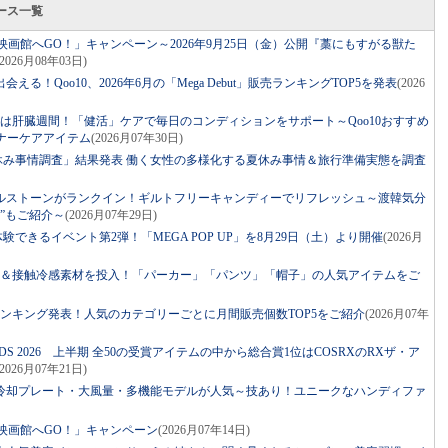
リース一覧
ャレして映画館へGO！」キャンペーン～2026年9月25日（金）公開『藁にもすがる獣た
(2026月08年03日)
る！Qoo10、2026年6月の「Mega Debut」販売ランキングTOP5を発表
(2026
日）は肝臓週間！「健活」ケアで毎日のコンディションをサポート～Qoo10おすすめ
ナーケアアイテム
(2026月07年30日)
6年夏休み事情調査」結果発表 働く女性の多様化する夏休み事情＆旅行準備実態を調査
ルストーンがランクイン！ギルトフリーキャンディーでリフレッシュ～渡韓気分
”もご紹介～
(2026月07年29日)
験できるイベント第2弾！「MEGA POP UP」を8月29日（土）より開催
(2026月
ト＆接触冷感素材を投入！「パーカー」「パンツ」「帽子」の人気アイテムをご
コスメランキング発表！人気のカテゴリーごとに月間販売個数TOP5をご紹介
(2026月07年
AWARDS 2026 上半期 全50の受賞アイテムの中から総合賞1位はCOSRXのRXザ・ア
(2026月07年21日)
冷却プレート・大風量・多機能モデルが人気～技あり！ユニークなハンディファ
レして映画館へGO！」キャンペーン
(2026月07年14日)