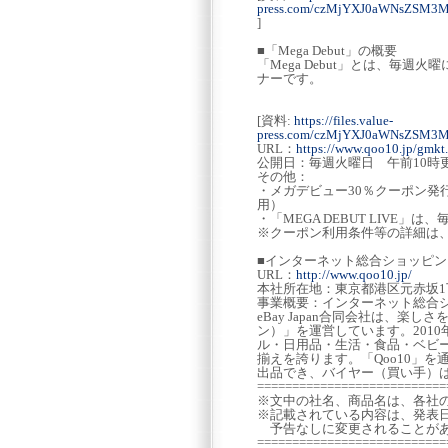
press.com/czMjYXJ0aWNsZS
]
■「Mega Debut」の概要
「Mega Debut」とは、毎
ナーです。
[資料:
https://files.value-
press.com/czMjYXJ0aWNsZSM3
URL：
https://www.qoo10.jp/gmkt
公開日：毎週火曜日 午前10時
その他：
・メガデビュー30％クーポン発
用）
・「MEGA DEBUT LIVE」
※クーポン利用条件等の詳細は
■インターネット総合ショッピング
URL：
http://www.qoo10.jp/
本社所在地：東京都港区元赤坂1丁
事業概要：インターネット総合シ
eBay Japan合同会社は、楽
ン）」を運営しています。201
ル・日用品・生活・食品・ベビ
揃えを誇ります。「Qoo10」
出品でき、バイヤー（買い手）
===========================
※文中の社名、商品名は、各社
※記載されている内容は、発表
予告なしに変更されることがあ
===========================