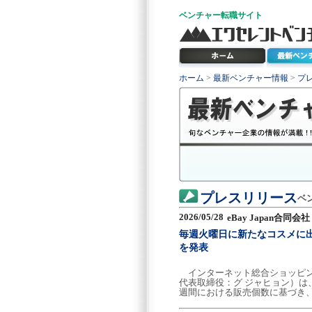
ベンチャー
転職サイト
ホーム
>
最新ベンチャー情報
>
プ
プレスリリース
ベ
2026/05/28
eBay Japan合同会社
毎週火曜日に新たなコスメに出会え
を発表
インターネット総合ショッピングモ
代表取締役：グ ジャヒョン）は、2
週間における販売個数に基づき、