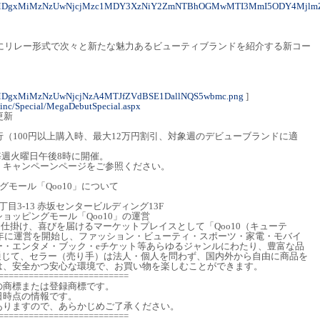
M3MDgxMiMzNzUwNjcjMzc1MDY3XzNiY2ZmNTBhOGMwMTI3MmI5ODY4Mjlm
週火曜にリレー形式で次々と新たな魅力あるビューティブランドを紹介する新コー
MDgxMiMzNzUwNjcjNzA4MTJfZVdBSE1DallNQS5wbmc.png
]
.inc/Special/MegaDebutSpecial.aspx
更新
行（100円以上購入時、最大12万円割引、対象週のデビューブランドに適
は、毎週火曜日午後8時に開催。
、キャンペーンページをご参照ください。
モール「Qoo10」について
目3-13 赤坂センタービルディング13F
ョッピングモール「Qoo10」の運営
しさを仕掛け、喜びを届けるマーケットプレイスとして「Qoo10（キューテ
0年に運営を開始し、ファッション・ビューティ・スポーツ・家電・モバイ
ー・エンタメ・ブック・eチケット等あらゆるジャンルにわたり、豊富な品
を通じて、セラー（売り手）は法人・個人を問わず、国内外から自由に商品を
は、安全かつ安心な環境で、お買い物を楽しむことができます。
==========================
の商標または登録商標です。
日時点の情報です。
りますので、あらかじめご了承ください。
==========================