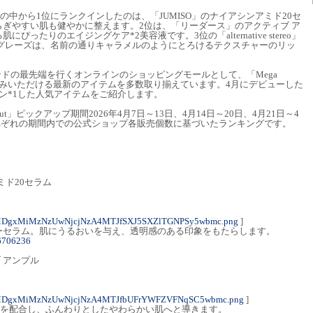
の中から1位にランクインしたのは、「JUMISO」のナイアシンアミド20セ
ぎやすい肌も健やかに整えます。2位は、「リーダース」のアクティブ ア
ったりのエイジングケア*2美容液です。3位の「alternative stereo」
ルグレーズは、名前の通りキャラメルのようにとろけるテクスチャーのリッ
ンドの最先端を行くオンラインのショッピングモールとして、「Mega
楽しみいただける最新のアイテムを多数取り揃えています。4月にデビューした
ン*1した人気アイテムをご紹介します。
but」ピックアップ期間2026年4月7日～13日、4月14日～20日、4月21日～4
のそれぞれの期間内での公式ショップ各販売個数に基づいたランキングです。
ミド20セラム
MDgxMiMzNzUwNjcjNzA4MTJfSXJ5SXZlTGNPSy5wbmc.png
]
ーセラム。肌にうるおいを与え、透明感のある印象をもたらします。
76706236
 アンプル
3MDgxMiMzNzUwNjcjNzA4MTJfbUFrYWFZVFNqSC5wbmc.png
]
*3を配合し、ふんわりとしたやわらかい肌へと導きます。