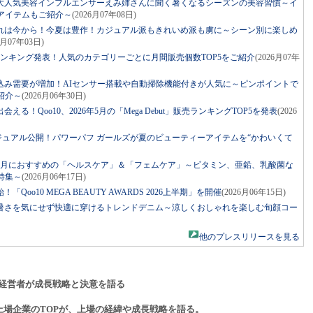
大人気美容インフルエンサーえみ姉さんに聞く暑くなるシーズンの美容習慣～イ
アイテムもご紹介～
(2026月07年08日)
れは今から！今夏は豊作！カジュアル派もきれいめ派も虜に～シーン別に楽しめ
6月07年03日)
コスメランキング発表！人気のカテゴリーごとに月間販売個数TOP5をご紹介
(2026月07年
込み需要が増加！AIセンサー搭載や自動掃除機能付きが人気に～ピンポイントで
紹介～
(2026月06年30日)
る！Qoo10、2026年5月の「Mega Debut」販売ランキングTOP5を発表
(2026
ビジュアル公開！パワーパフ ガールズが夏のビューティーアイテムを“かわいくて
0 6月におすすめの「ヘルスケア」＆「フェムケア」～ビタミン、亜鉛、乳酸菌な
特集～
(2026月06年17日)
Qoo10 MEGA BEAUTY AWARDS 2026上半期」を開催
(2026月06年15日)
暑さを気にせず快適に穿けるトレンドデニム～涼しくおしゃれを楽しむ旬顔コー
他のプレスリリースを見る
経営者が成長戦略と決意を語る
上場企業のTOPが、上場の経緯や成長戦略を語る。