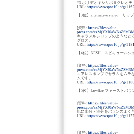
*3 ポリデオキシリボヌクレオ
URL:
https://www.qoo10.jp/g/11
【3位】alternative ster
[資料:
https://files.value-
press.com/czMjYXJ0aWNsZSM3
キャラメルシロップのようなと
グロス。
URL:
https://www.qoo10.jp/g/11
【4位】NESH スピキュールシ
[資料:
https://files.value-
press.com/czMjYXJ0aWNsZSM3
エアレスポンプでセラムをムラ
ムです。
URL:
https://www.qoo10.jp/g/11
【5位】Lowlize ファーストバ
[資料:
https://files.value-
press.com/czMjYXJ0aWNsZSM3
肌に水分・油分をバランスよく
URL:
https://www.qoo10.jp/g/11
[資料:
https://files.value-