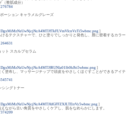
チド（整肌成分）
62276784
eo リップポーション キャラメルグレーズ
MDgxMiMzNzUwNjcjNzA4MTJfTkFLVmVIcnVzTi5wbmc.png
]
ろけるテクスチャーで、ひと塗りでしっかりと発色し、唇に密着するカラー
81264631
ョット スカルプセラム
MDgxMiMzNzUwNjcjNzA4MTJfRUNla01lb0hJbi5wbmc.png
]
なく塗布し、マッサージチップで頭皮をやさしくほぐすことができるアイテ
88545741
ランシングトナー
MDgxMiMzNzUwNjcjNzA4MTJfdGFFZXJLTEtrVy5wbmc.png
]
与えながら古い角質をやさしくケアし、肌をなめらかにします。
77374209