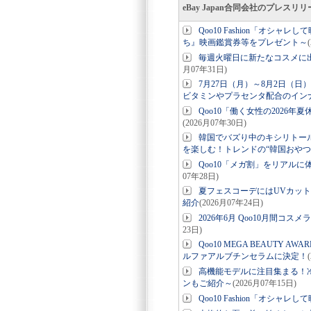
eBay Japan合同会社のプレスリ
Qoo10 Fashion「オシ
ち』映画鑑賞券等をプレゼント～
毎週火曜日に新たなコスメに出会え
月07年31日)
7月27日（月）～8月2日（
ビタミンやプラセンタ配合のイン
Qoo10「働く女性の202
(2026月07年30日)
韓国でバズり中のキシリトー
を楽しむ！トレンドの“韓国おやつ
Qoo10「メガ割」をリアルに体
07年28日)
夏フェスコーデにはUVカッ
紹介
(2026月07年24日)
2026年6月 Qoo10月間
23日)
Qoo10 MEGA BEAUTY 
ルファアルブチンセラムに決定！
高機能モデルに注目集まる！
ンもご紹介～
(2026月07年15日)
Qoo10 Fashion「オシャ