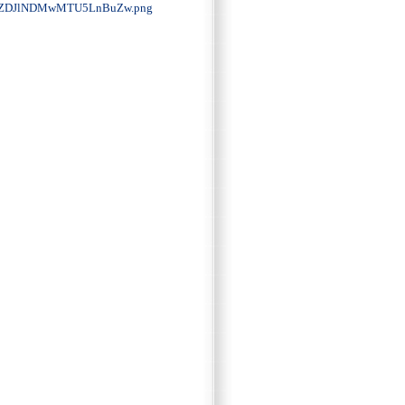
ZDJlNDMwMTU5LnBuZw.png