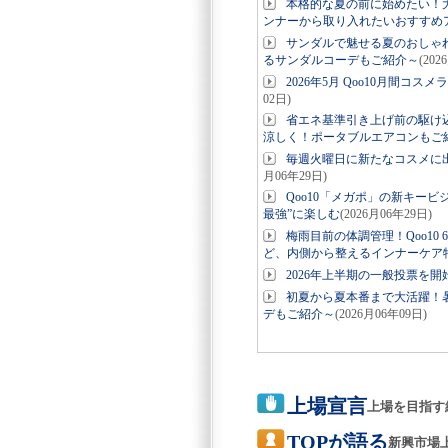
本格的な夏の前に始めたい！
ンナーから取り入れたいおすすめ
サンダルで魅せる夏のおしゃ
るサンダルコーデもご紹介～
(202
2026年5月 Qoo10月間
02日)
省エネ基準引き上げ前の駆け
涼しく！ポータブルエアコンもご
毎週火曜日に新たなコスメに出会え
月06年29日)
Qoo10「メガポ」の新キー
最強”に楽しむ
(2026月06年29日)
梅雨目前の体調管理！Qoo1
ど、内側から整えるインナーケア
2026年上半期の一般投票を開始！「
初夏から夏本番まで大活躍！
デもご紹介～
(2026月06年09日)
上場宣言
上場を目指す
TOPが語る
新興市場