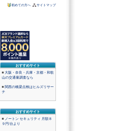
初めての方へ
サイトマップ
おすすめサイト
■
大阪・奈良・兵庫・京都・和歌
山の交通量調査なら
■
関西の橋梁点検はヒルズリサー
チ
おすすめサイト
■
ノートン セキュリティ 月額８
９円/台より