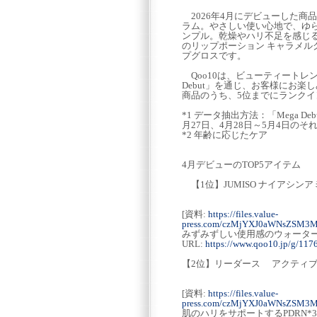
2026年4月にデビューした商品
ラム。やさしい使い心地で、ゆら
ンプル。乾燥やハリ不足を感じる肌にぴ
のリップポーション キャラメ
プグロスです。
Qoo10は、ビューティートレ
Debut」を通じ、お客様にお
商品のうち、5位までにランクイ
*1 データ抽出方法：「Mega De
月27日、4月28日～5月4日
*2 年齢に応じたケア
4月デビューのTOP5アイテム
【1位】JUMISO ナイアシンア
[資料:
https://files.value-
press.com/czMjYXJ0aWNsZSM3
みずみずしい使用感のウォータ
URL:
https://www.qoo10.jp/g/11
【2位】リーダース アクティブ
[資料:
https://files.value-
press.com/czMjYXJ0aWNsZSM
肌のハリをサポートするPDRN