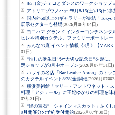
8/21(金)チェロとダンスのワークショップ #
アトリエゾウノハナ #8月8/15(土)-16(日
国内外60以上のギャラリーが集結「Tokyo Gen
展示セクターも登場
(2026月08年04日)
ヨコハマ グランド インターコンチネンタ
ヒレや特別カクテル、ファミリーポートレー
みんなの庭 イベント情報《8月》【MARK 
01日)
“推しの誕生日”や“大切な記念日”を形に。「Acry
定ショップが8月中オープン
(2026月07年31日)
ハワイの名店「Bar Leather Apron
のカクテルイベント8/28(金)開催
(2026月07年3
横浜美術館「マリー・アントワネット・ス
料理「アジュール」に王妃ゆかりの料理を味
07年31日)
“緑の宝石”「シャインマスカット」尽くしの
9月開催分の予約受付開始
(2026月07年30日)