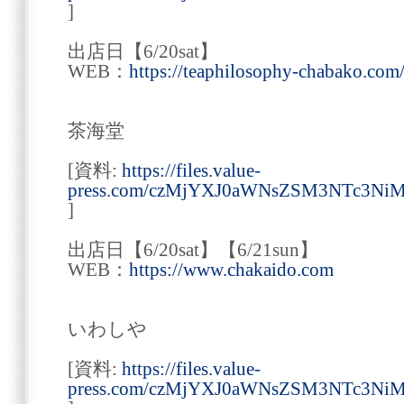
]
出店日【6/20sat】
WEB：
https://teaphilosophy-chabako.com
茶海堂
[資料:
https://files.value-
press.com/czMjYXJ0aWNsZSM3NTc3N
]
出店日【6/20sat】【6/21sun】
WEB：
https://www.chakaido.com
いわしや
[資料:
https://files.value-
press.com/czMjYXJ0aWNsZSM3NTc3Ni