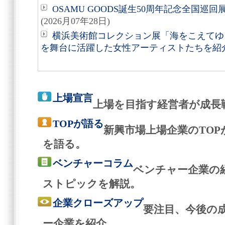
OSAMU GOODS誕生50周年記念全国巡回
(2026月07年28日)
横浜美術館コレクション展「海をこえてゆく
を舞台に活躍した女性アーティストたちを紹
上場宣言
上場を目指す経営者が成長
TOPが語る
新興市場上場企業のTO
を語る。
ベンチャーコラム
ベンチャー企業の
ストピックを解説。
企業クローズアップ
要注目、今後の
ー企業を紹介。