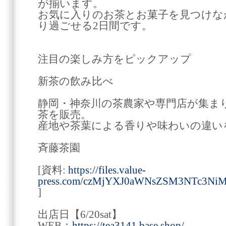
が揃います。
お気に入りのお茶とお菓子を見つけな
り過ごせる2日間です。
注目の楽しみ方をピックアップ
新茶の飲み比べ
静岡・神奈川の茶農家や専門店が集ま
茶を販売。
産地や茶葉による香りや味わいの違い
斉藤茶園
[資料:
https://files.value-
press.com/czMjYXJ0aWNsZSM3NTc3N
]
出店日【6/20sat】
WEB：
https://tea3141.base.shop/