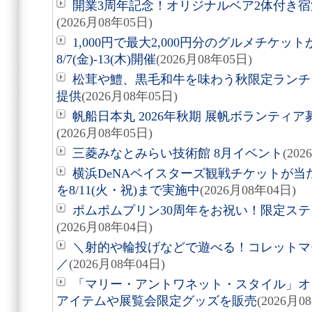
開業3周年記念！オリジナルベア2体付き
(2026月08年05日)
1,000円で最大2,000円分のグルメチケ
8/7(金)-13(木)開催
(2026月08年05日)
松茸や鱧、黒毛和牛を味わう秋限定ランチ「旬
提供
(2026月08年05日)
帆船日本丸 2026年秋期 展帆ボランティア募
(2026月08年05日)
三菱みなとみらい技術館 8月イベント
(20
横浜DeNAベイスターズ観戦チケットが
を8/11(火・祝)まで実施中
(2026月08年04日)
ポムポムプリン30周年をお祝い！限定ス
(2026月08年04日)
＼射的や輪投げなどで遊べる！コレットマーレ夏
／
(2026月08年04日)
「マリー・アントワネット・スタイル」オ
アイテムや展覧会限定グッズを販売
(2026月0