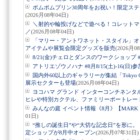
ポムポムプリン30周年をお祝い！限定ス
(2026月08年04日)
＼射的や輪投げなどで遊べる！コレットマーレ夏
／
(2026月08年04日)
「マリー・アントワネット・スタイル」オ
アイテムや展覧会限定グッズを販売
(2026月0
8/21(金)チェロとダンスのワークショップ #
アトリエゾウノハナ #8月8/15(土)-16(日
国内外60以上のギャラリーが集結「Tokyo Gen
展示セクターも登場
(2026月08年04日)
ヨコハマ グランド インターコンチネンタ
ヒレや特別カクテル、ファミリーポートレー
みんなの庭 イベント情報《8月》【MARK 
01日)
“推しの誕生日”や“大切な記念日”を形に。「Acry
定ショップが8月中オープン
(2026月07年31日)