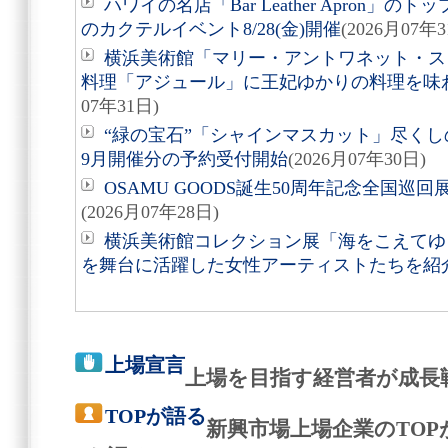
ハワイの名店「Bar Leather Apron
のカクテルイベント8/28(金)開催
(2026月07年3
横浜美術館「マリー・アントワネット・ス
料理「アジュール」に王妃ゆかりの料理を味
07年31日)
“緑の宝石”「シャインマスカット」尽くしの
9月開催分の予約受付開始
(2026月07年30日)
OSAMU GOODS誕生50周年記念全国巡回
(2026月07年28日)
横浜美術館コレクション展「海をこえてゆく
を舞台に活躍した女性アーティストたちを紹
上場宣言
上場を目指す経営者が成長
TOPが語る
新興市場上場企業のTO