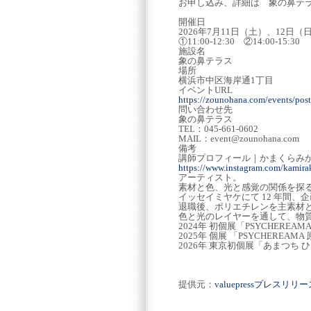
お申し込み、詳細は 象の鼻テラ
開催日
2026年7月11日（土）、12日（
①11:00-12:30 ②14:00-15:30
施設名
象の鼻テラス
場所
横浜市中区海岸通1丁目
イベントURL
https://zounohana.com/events/pos
問い合わせ先
象の鼻テラス
TEL：045-661-0602
MAIL：event@zounohana.com
備考
講師プロフィール｜かまくらみか 
https://www.instagram.com/kamir
アーティスト。
素材と色、光と感覚の関係を探
イッセイミヤケにて 12 年間
退職後、ポリエチレンを主素材
色と光のレイヤーを通して、物
2024年 初個展「PSYCHEREA
2025年 個展 「PSYCHEREAMA 原
2026年 東京初個展「あまつち ひそ
提供元：
valuepressプレスリ