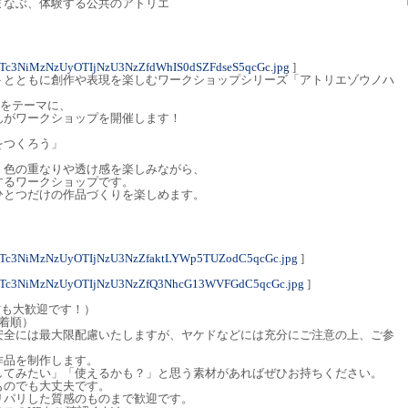
まなぶ、体験する公共のアトリエ
Tc3NiMzNzUyOTIjNzU3NzZfdWhIS0dSZFdseS5qcGc.jpg
]
トとともに創作や表現を楽しむワークショップシリーズ「アトリエゾウノハ
」をテーマに、
んがワークショップを開催します！
をつくろう」
、色の重なりや透け感を楽しみながら、
するワークショップです。
ひとつだけの作品づくりを楽しめます。
NTc3NiMzNzUyOTIjNzU3NzZfaktLYWp5TUZodC5qcGc.jpg
]
NTc3NiMzNzUyOTIjNzU3NzZfQ3NhcG13WVFGdC5qcGc.jpg
]
方も大歓迎です！）
着順）
安全には最大限配慮いたしますが、ヤケドなどには充分にご注意の上、ご参
作品を制作します。
してみたい」「使えるかも？」と思う素材があればぜひお持ちください。
ものでも大丈夫です。
リパリした質感のものまで歓迎です。