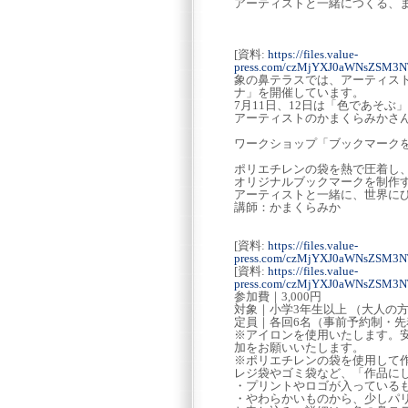
アーティストと一緒につくる、
[資料:
https://files.value-
press.com/czMjYXJ0aWNsZSM3N
象の鼻テラスでは、アーティス
ナ」を開催しています。
7月11日、12日は「色であそぶ
アーティストのかまくらみかさ
ワークショップ「ブックマーク
ポリエチレンの袋を熱で圧着し
オリジナルブックマークを制作
アーティストと一緒に、世界に
講師：かまくらみか
[資料:
https://files.value-
press.com/czMjYXJ0aWNsZSM3
[資料:
https://files.value-
press.com/czMjYXJ0aWNsZSM3
参加費｜3,000円
対象｜小学3年生以上 （大人の
定員｜各回6名（事前予約制・先
※アイロンを使用いたします。
加をお願いいたします。
※ポリエチレンの袋を使用して
レジ袋やゴミ袋など、「作品に
・プリントやロゴが入っている
・やわらかいものから、少しパ