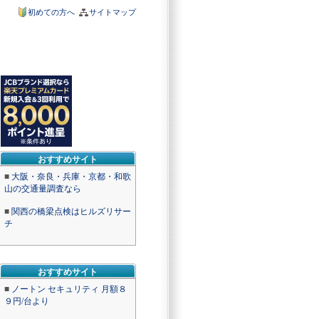
初めての方へ
サイトマップ
おすすめサイト
■
大阪・奈良・兵庫・京都・和歌
山の交通量調査なら
■
関西の橋梁点検はヒルズリサー
チ
おすすめサイト
■
ノートン セキュリティ 月額８
９円/台より