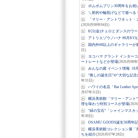
ポムポムプリン30周年をお
＼射的や輪投げなどで遊べる！コ
「マリー・アントワネット・
(2026月08年04日)
8/21(金)チェロとダンスのワー
アトリエゾウノハナ #8月8/15(
国内外60以上のギャラリーが集結「
日)
ヨコハマ グランド インター
ートレートなどが登場
(2026月08年
みんなの庭 イベント情報《8月
“推しの誕生日”や“大切な記念日”
年31日)
ハワイの名店「Bar Leathe
月07年31日)
横浜美術館「マリー・アント
理を味わう特別コースが登場
(202
“緑の宝石”「シャインマスカ
年30日)
OSAMU GOODS誕生50周
横浜美術館コレクション展「海
ちを紹介
(2026月07年28日)