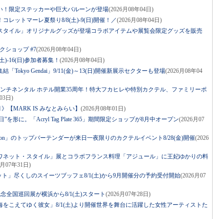
祝い！限定ステッカーや巨大バルーンが登場
(2026月08年04日)
レットマーレ夏祭り8/8(土)-9(日)開催！／
(2026月08年04日)
スタイル」オリジナルグッズが登場コラボアイテムや展覧会限定グッズを販売
クショップ #7
(2026月08年04日)
土)-16(日)参加者募集！
(2026月08年04日)
Tokyo Gendai」9/11(金)～13(日)開催新展示セクターも登場
(2026月08年04
コンチネンタル ホテル開業35周年！特大フカヒレや特別カクテル、ファミリーポ
03日)
》【MARK IS みなとみらい】
(2026月08年01日)
を形に。「Acryl Tag Plate 365」期間限定ショップが8月中オープン
(2026月07
r Apron」のトップバーテンダーが来日一夜限りのカクテルイベント8/28(金)開催
(2026
ワネット・スタイル」展とコラボフランス料理「アジュール」に王妃ゆかりの料
6月07年31日)
ット」尽くしのスイーツブッフェ8/1(土)から9月開催分の予約受付開始
(2026月07
年記念全国巡回展が横浜から8/1(土)スタート
(2026月07年28日)
をこえてゆく彼女」8/1(土)より開催世界を舞台に活躍した女性アーティストた