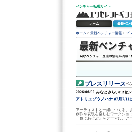
ベンチャー
転職サイト
ホーム
>
最新ベンチャー情報
>
プ
プレスリリース
ベ
2026/06/02
みなとみらいPRセ
アトリエゾウノハナ #7月7/11(
アーティストと一緒につくる、
創作や表現を楽しむワークショッ
「色であそぶ」をテーマに、ア