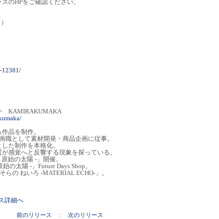
スのHPをご確認ください。
日）
t-12381/
KAMIRAKUMAKA
akumaka/
る作品を制作。
、企画職として素材開発・商品企画に従事。
とした制作を本格化。
質が感覚へと反響する現象を探っている。
MA 原始の太陽 -」開催。
始の太陽 -」Future Days Shop。
らの ねいろ -MATERIAL ECHO-」。
リース詳細へ
前のリリース
:
次のリリース