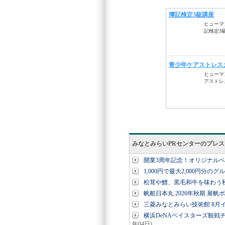
みなとみらいPRセンターのプレ
開業3周年記念！オリジナル
1,000円で最大2,000円分の
松茸や鱧、黒毛和牛を味わう秋
帆船日本丸 2026年秋期 展帆
三菱みなとみらい技術館 8月
横浜DeNAベイスターズ観戦チ
年04日)