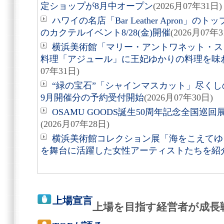
定ショップが8月中オープン
(2026月07年31日)
ハワイの名店「Bar Leather Apron
のカクテルイベント8/28(金)開催
(2026月07年3
横浜美術館「マリー・アントワネット・ス
料理「アジュール」に王妃ゆかりの料理を味
07年31日)
“緑の宝石”「シャインマスカット」尽くしの
9月開催分の予約受付開始
(2026月07年30日)
OSAMU GOODS誕生50周年記念全国巡回
(2026月07年28日)
横浜美術館コレクション展「海をこえてゆく
を舞台に活躍した女性アーティストたちを紹
上場宣言
上場を目指す経営者が成長