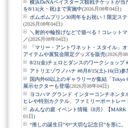
横浜DeNAベイスターズ観戦チケットが
を8/11(火・祝)まで実施中
(2026月08年04日)
ポムポムプリン30周年をお祝い！限定ス
(2026月08年04日)
＼射的や輪投げなどで遊べる！コレットマーレ夏
／
(2026月08年04日)
「マリー・アントワネット・スタイル」オ
アイテムや展覧会限定グッズを販売
(2026月0
8/21(金)チェロとダンスのワークショップ #
アトリエゾウノハナ #8月8/15(土)-16(日
国内外60以上のギャラリーが集結「Tokyo Gen
展示セクターも登場
(2026月08年04日)
ヨコハマ グランド インターコンチネンタ
ヒレや特別カクテル、ファミリーポートレー
みんなの庭 イベント情報《8月》【MARK 
01日)
“推しの誕生日”や“大切な記念日”を形に。「Acry