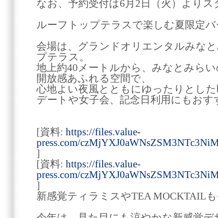
なお、予約受付は6月2日（火）よりス
ルーフトップテラスで楽しむ夏限定バ
会場は、グランドオリエンタルみなと
プテラス。
地上約40メートルから、みなとみら
開放感あふれる空間で、
心地よい夜風とともにゆったりとした
デートや女子会、記念日利用にもおす
[資料:
https://files.value-
press.com/czMjYXJ0aWNsZSM3NTc3Ni
]
[資料:
https://files.value-
press.com/czMjYXJ0aWNsZSM3NTc3Ni
]
新感覚ティラミスやTEA MOCKTAIL
今年は、見た目にも涼やかな新感覚デ