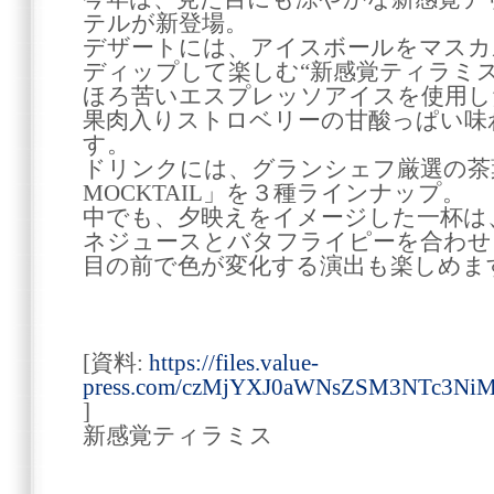
テルが新登場。
デザートには、アイスボールをマスカ
ディップして楽しむ“新感覚ティラミス
ほろ苦いエスプレッソアイスを使用し
果肉入りストロベリーの甘酸っぱい味
す。
ドリンクには、グランシェフ厳選の茶
MOCKTAIL」を３種ラインナップ。
中でも、夕映えをイメージした一杯は
ネジュースとバタフライピーを合わせ
目の前で色が変化する演出も楽しめま
[資料:
https://files.value-
press.com/czMjYXJ0aWNsZSM3NTc3Ni
]
新感覚ティラミス