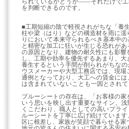
られているかどうか――それだけで工
を判断できるのです。
■工期短縮の陰で軽視されがちな「養
柱や梁（はり）などの構造材を雨に濡
りにおいて本来守られるべき基本中の
と精密な加工に狂いが生じる恐れがあ
の原因となり、建物の耐久性にも影響
し、工期や効率を優先するあまり、大
養生するという手間が削られがちなの
ウスメーカーや大型工務店では、現場
通例となっており、大工への賃金には
は含まれていないことも一因とされて
ブルーシートの存在は、「お客様の家
いう思いを映し出す重要なサイン。浅
くこだわり、職人としての高いプライ
ルーシートを丁寧に広げ続けています
区に根差し、家族が笑顔で暮らせる家
地元の皆さんの住まいに関する不安や