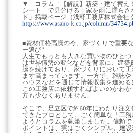
▼ コラム「【解説】新築・建て替え
シート」で見分ける｜家を雨に濡らさ
ド」掲載ページ（浅野工務店株式会社
https://www.asano-k.co.jp/column/34734.p
■資材価格高騰の今、家づくりで重要
ー選び”
人生でもっとも大きな買い物のひとつ
は世界情勢の変化などを背景に、建築
騰を続けており、家づくりにおいて工
ます高まっています。一方で、雑誌や
ハウスなどを通じて情報収集を進める
この工務店に依頼すればよいのかわか
方も少なくありません。
そこで、足立区で約60年にわたり注
てきたプロとして、ごく簡単な「工務
ようとコラムを執筆しました。信頼で
ポイントは、実はごくシンプル。建設