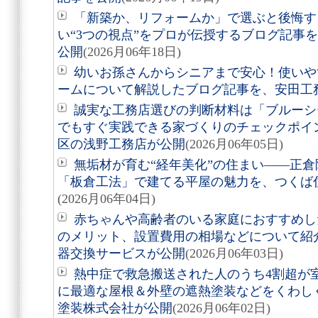
「新築か、リフォームか」で選ぶと後悔す
い“3つの視点”をプロが伝授するブログ記事
公開
(2026月06年18日)
幼いお孫さんからシニアまで安心！使いや
ームについて解説したブログ記事を、安田工
誠実な工務店選びの判断材料は「ブルーシ
でもすぐ実践できる家づくりのチェックポイ
区の浅野工務店が公開
(2026月06年05日)
無垢材が育む“経年美化”の住まい――正
「板倉工法」で建てる平屋の魅力を、つくば
(2026月06年04日)
赤ちゃんや高齢者のいる家庭におすすめし
のメリット、設置費用の相場などについて紹
器交換サービスが公開
(2026月06年03日)
熱中症で救急搬送された人のうち4割超が室
に最適な屋根＆外壁の遮熱塗装などをくわし
塗装株式会社が公開
(2026月06年02日)