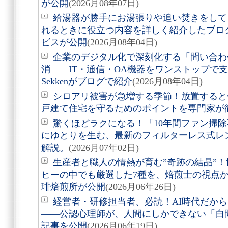
が公開
(2026月08年07日)
給湯器が勝手にお湯張りや追い焚きをして
れるときに役立つ内容を詳しく紹介したブロ
ビスが公開
(2026月08年04日)
企業のデジタル化で深刻化する「問い合わ
消――IT・通信・OA機器をワンストップで
Sekkenがブログで紹介
(2026月08年04日)
シロアリ被害が急増する季節！放置すると
戸建て住宅を守るためのポイントを専門家が
驚くほどラクになる！「10年間ファン掃
にゆとりを生む、最新のフィルターレス式レ
解説。
(2026月07年02日)
生産者と職人の情熱が育む”奇跡の結晶”
ヒーの中でも厳選した7種を、焙煎士の視点
琲焙煎所が公開
(2026月06年26日)
経営者・研修担当者、必読！AI時代だか
――公認心理師が、人間にしかできない「自
記事を公開
(2026月06年19日)