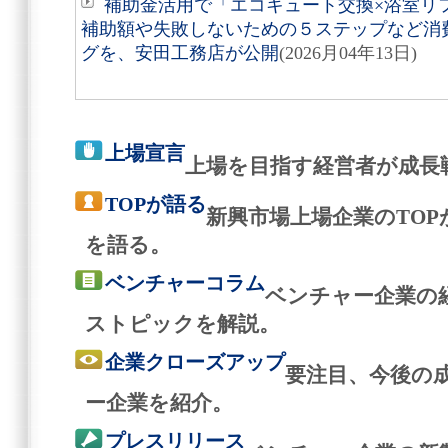
補助金活用で「エコキュート交換×浴室リ
補助額や失敗しないための５ステップなど消
グを、安田工務店が公開
(2026月04年13日)
上場宣言
上場を目指す経営者が成長
TOPが語る
新興市場上場企業のTO
を語る。
ベンチャーコラム
ベンチャー企業の
ストピックを解説。
企業クローズアップ
要注目、今後の
ー企業を紹介。
プレスリリース