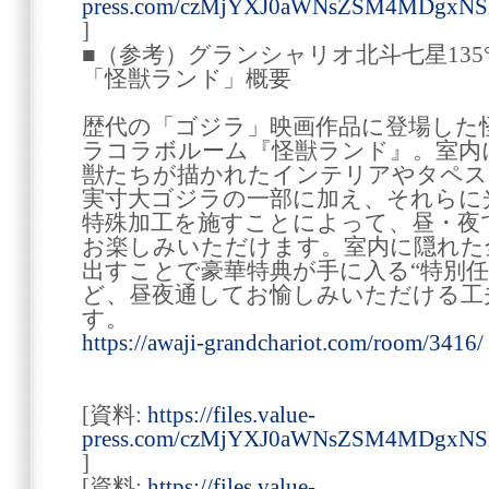
press.com/czMjYXJ0aWNsZSM4MDgxN
]
■（参考）グランシャリオ北斗七星13
「怪獣ランド」概要
歴代の「ゴジラ」映画作品に登場した
ラコラボルーム『怪獣ランド』。室内
獣たちが描かれたインテリアやタペス
実寸大ゴジラの一部に加え、それらに
特殊加工を施すことによって、昼・夜
お楽しみいただけます。室内に隠れた
出すことで豪華特典が手に入る“特別任
ど、昼夜通してお愉しみいただける工
す。
https://awaji-grandchariot.com/room/3416/
[資料:
https://files.value-
press.com/czMjYXJ0aWNsZSM4MDgxN
]
[資料:
https://files.value-