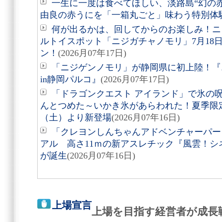
一生に一度は食べてほしい、淡路島“幻の
由良の赤うにを「一箱丸ごと」味わう特別体
何が出るかは、回してからのお楽しみ！ニ
ルトイスポット「ニジガチャノモリ」7月18
ン！
(2026月07年17日)
「ニジゲンノモリ」が静岡県に初上陸！『ニ
in静岡パルコ』
(2026月07年17日)
「ドラゴンクエスト アイランド」で氷の
んとつめた～いかき氷があらわれた！夏季限定
（土）より新登場
(2026月07年16日)
「クレヨンしんちゃんアドベンチャーパー
アル 高さ11ｍの新アスレチック『風雲！シ
が誕生
(2026月07年16日)
上場宣言
上場を目指す経営者が成長