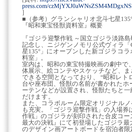
press.com/czMjYXJ0aWNsZSM4MDgxN
]
■（参考）グランシャリオ北斗七星13
『昭和東宝怪獣資料室』概要
『ゴジラ迎撃作戦 ～国立ゴジラ淡路島
記念し、ニジゲンノモリ公式ヴィラ「GRA
星135°」にオープンした新ゴジラコ
料室」。
室内は、昭和の東宝特撮映画の劇中で
体展示、絵コンテやスケッチなど、ま
できる空間となっており、 “昭和レト
台や座布団、怪獣の名前が書かれたホ
ーテンなどが設置され、怪獣たちと一
だけます。
また、コラボルーム限定オリジナルノ
も充実。「ゴジラ迎撃作戦」の入場券
作戦」のゴジラが刻印された合皮コー
最大の決戦』にて初登場したゴジラ最
のデザイン画アートボードを宿泊者限