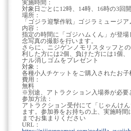
実施時間：
対象日ごとに12時、14時、16時の3回
場所：
「ゴジラ迎撃作戦」ゴジラミュージア
内容：
指定の時間に「ゴジハムくん」が登場
念写真の撮影を行います。
さらに、ニジゲンノモリスタッフとの
利した方には2個、負けた方には1個
ナル消しゴムをプレゼント
対象：
各種小人チケットをご購入されたお子
費用：
無料
※別途、アトラクション入場券が必要
参加方法：
アトラクション受付にて「じゃんけん
ます。参加券をお持ちの上、実施時間
までお集まりください
URL：