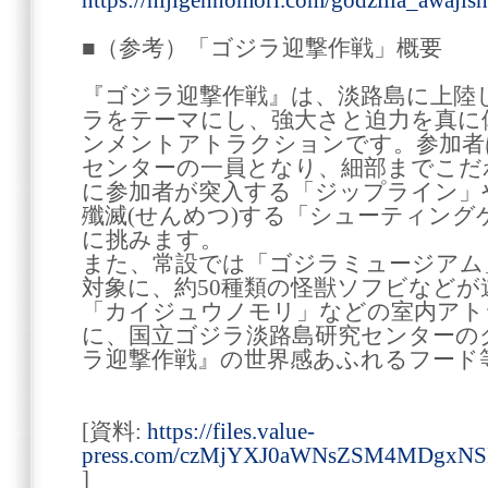
https://nijigennomori.com/godzilla_awaji
■（参考）「ゴジラ迎撃作戦」概要
『ゴジラ迎撃作戦』は、淡路島に上陸し
ラをテーマにし、強大さと迫力を真に
ンメントアトラクションです。参加者
センターの一員となり、細部までこだ
に参加者が突入する「ジップライン」
殲滅(せんめつ)する「シューティン
に挑みます。
また、常設では「ゴジラミュージアム
対象に、約50種類の怪獣ソフビなど
「カイジュウノモリ」などの室内アト
に、国立ゴジラ淡路島研究センターの
ラ迎撃作戦』の世界感あふれるフード
[資料:
https://files.value-
press.com/czMjYXJ0aWNsZSM4MDgxN
]