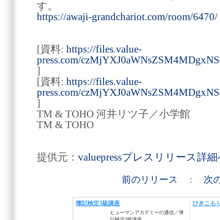
す。
https://awaji-grandchariot.com/room/6470/
[資料:
https://files.value-
press.com/czMjYXJ0aWNsZSM4MDgx
]
[資料:
https://files.value-
press.com/czMjYXJ0aWNsZSM4MDgxN
]
TM & TOHO 河井リツ子／小学館
TM & TOHO
提供元：
valuepressプレスリリース詳
前のリリース
:
次