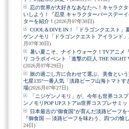
忍の世界が大好きなあなたへ！キャラクタ
いしよう！『忍里 キャラクターバースデーイ
ターを紹介！
(2026月07年30日)
COOL＆DIVE IN！「ドラゴンクエス
ゲンノモリ「ドラゴンクエスト アイランド
月07年30日)
暑い夏こそ、ナイトウォーク！TVアニメ
リ コラボイベント「進撃の巨人 THE NIGHT 
(2026月07年29日)
旅の過ごし方に合わせて選ぶ、美食という贅沢。
七星135°一番人気「淡路ビーフ山海トマト
場
(2026月07年27日)
「ニジゲンノモリ」が、今年も世界コスプ
ンノモリPOP UPストアin世界コスプレサミット
日本最古の"御食国"が育んだ淡路ビーフ
『御食国 ― 淡路ビーフを味わう、四つの愉
24日)