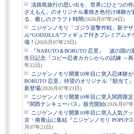
淡路島旅行の思い出を、世界にひとつの作
ざえもん」のオリジナル素焼き色付け体験が
る、癒しのクラフト時間
(2026月07年24日)
ニジゲンノモリ「ゴジラ迎撃作戦」新デザ
ル“GODZILLA”フィギュア付きプレミアム
場！
(2026月07年23日)
『NARUTO＆BORUTO 忍里』 波の
生日記念『コピー忍者カカシからの試練 ～
年22日)
ニジゲンノモリ開業10年目に突入忍体験が
BORUTO 忍里」待望のオリジナル『額当て』3
新登場
(2026月07年21日)
ニジゲンノモリ開業10年目に突入関西限定
『関西テンキューパス』販売開始
(2026月07年
ニジゲンノモリ開業10年目に突入人気グ
京・南青山に集結『ニジゲンノモリ POPUPストア i
月07年21日)