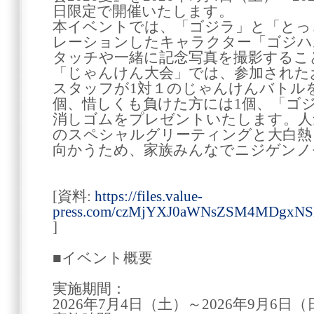
日限定で開催いたします。
本イベントでは、「ゴジラ」と「とっ
レーションしたキャラクター「ゴジハ
タッチや一緒に記念写真を撮影するこ
「じゃんけん大会」では、参加された
スタッフが1対１のじゃんけんバトル
個、惜しくも負けた方には1個、「ゴ
消しゴムをプレゼントいたします。人
のスペシャルグリーティングと大白熱
向かうため、家族みんなでニジゲンノ
[資料:
https://files.value-
press.com/czMjYXJ0aWNsZSM4MDgxN
]
■イベント概要
実施期間：
2026年7月4日（土）～2026年9月6