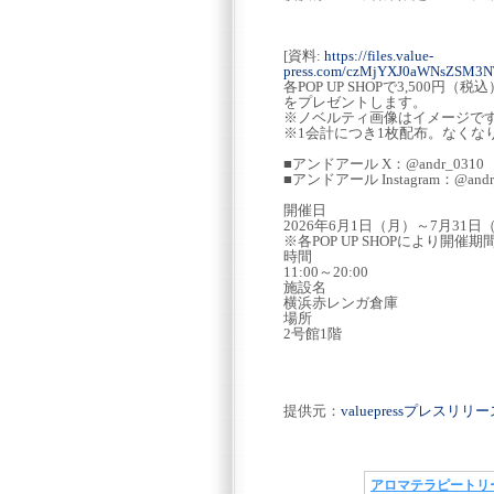
[資料:
https://files.value-
press.com/czMjYXJ0aWNsZSM3
各POP UP SHOPで3,50
をプレゼントします。
※ノベルティ画像はイメージで
※1会計につき1枚配布。なくな
■アンドアール X：@andr_0310
■アンドアール Instagram：@andr
開催日
2026年6月1日（月）～7月31日
※各POP UP SHOPにより開催
時間
11:00～20:00
施設名
横浜赤レンガ倉庫
場所
2号館1階
提供元：
valuepressプレスリ