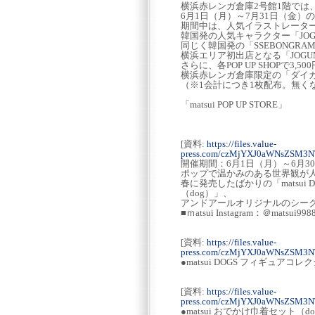
横浜赤レンガ倉庫2号館1階では
6月1日（月）～7月31日（金）の期
期間中は、人気イラストレーター「
韓国発の人気キャラクター「JOG
同じく韓国発の「SSEBONGRAM
横浜エリア初出店となる「JOGUM
さらに、各POP UP SHOPで3
横浜赤レンガ倉庫限定の「ダイ
（※1会計につき1枚配布。無く
「matsui POP UP STORE」
[資料:
https://files.value-
press.com/czMjYXJ0aWNsZSM3
開催期間：6月1日（月）～6月3
ポップで温かみのある世界観が人
春に発売したばかりの「matsui D
（dog）」、
アンドアールオリジナルのシー
■ｍatsui Instagram：＠matsui998
[資料:
https://files.value-
press.com/czMjYXJ0aWNsZSM3
●matsui DOGS フィギュアコレク
[資料:
https://files.value-
press.com/czMjYXJ0aWNsZSM3
●matsui おでかけ巾着セット（do