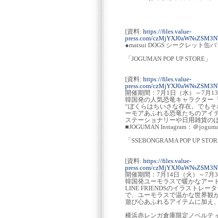
[資料:
https://files.value-
press.com/czMjYXJ0aWNsZSM3
●matsui DOGS シークレット缶
「JOGUMAN POP UP STORE」
[資料:
https://files.value-
press.com/czMjYXJ0aWNsZSM3
開催期間：7月1日（水）～7月1
韓国発の人気恐竜キャラクター「
“ぼくらはちいさな存在。でもそ
ーモアあふれる恐竜たちのアイ
ステーショナリーや日用雑貨の
■JOGUMAN Instagram：＠joguman
「SSEBONGRAMA POP UP STO
[資料:
https://files.value-
press.com/czMjYXJ0aWNsZSM3
開催期間：7月14日（火）～7月
韓国発ユーモラスで暖かなアート
LINE FRIENDSのイラス
で、ユーモラスで温かな世界観
遊び心あふれるアイテムに加え
横浜赤レンガ倉庫限定ノベルテ