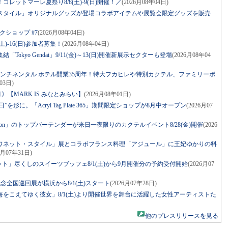
レットマーレ夏祭り8/8(土)-9(日)開催！／
(2026月08年04日)
スタイル」オリジナルグッズが登場コラボアイテムや展覧会限定グッズを販売
クショップ #7
(2026月08年04日)
土)-16(日)参加者募集！
(2026月08年04日)
Tokyo Gendai」9/11(金)～13(日)開催新展示セクターも登場
(2026月08年04
コンチネンタル ホテル開業35周年！特大フカヒレや特別カクテル、ファミリーポ
03日)
》【MARK IS みなとみらい】
(2026月08年01日)
を形に。「Acryl Tag Plate 365」期間限定ショップが8月中オープン
(2026月07
r Apron」のトップバーテンダーが来日一夜限りのカクテルイベント8/28(金)開催
(2026
ワネット・スタイル」展とコラボフランス料理「アジュール」に王妃ゆかりの料
6月07年31日)
ット」尽くしのスイーツブッフェ8/1(土)から9月開催分の予約受付開始
(2026月07
年記念全国巡回展が横浜から8/1(土)スタート
(2026月07年28日)
をこえてゆく彼女」8/1(土)より開催世界を舞台に活躍した女性アーティストた
他のプレスリリースを見る