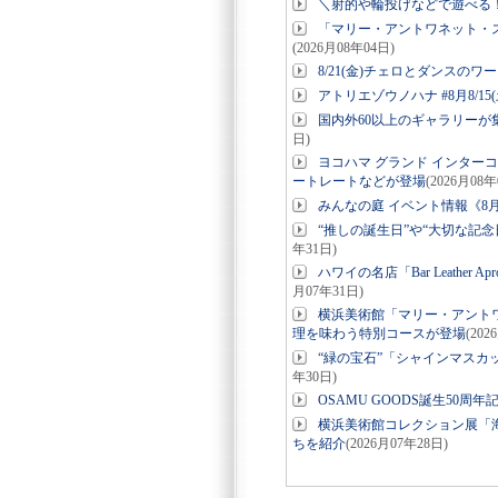
＼射的や輪投げなどで遊べる！コ
「マリー・アントワネット・
(2026月08年04日)
8/21(金)チェロとダンスのワー
アトリエゾウノハナ #8月8/15(
国内外60以上のギャラリーが集結「
日)
ヨコハマ グランド インター
ートレートなどが登場
(2026月08年
みんなの庭 イベント情報《8月
“推しの誕生日”や“大切な記念日”
年31日)
ハワイの名店「Bar Leathe
月07年31日)
横浜美術館「マリー・アント
理を味わう特別コースが登場
(202
“緑の宝石”「シャインマスカ
年30日)
OSAMU GOODS誕生50周
横浜美術館コレクション展「海
ちを紹介
(2026月07年28日)