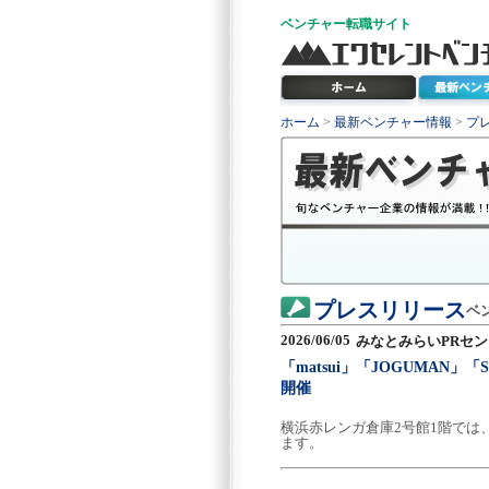
ベンチャー
転職サイト
ホーム
>
最新ベンチャー情報
>
プ
プレスリリース
ベ
2026/06/05
みなとみらいPRセ
「matsui」「JOGUMAN」「S
開催
横浜赤レンガ倉庫2号館1階では、6
ます。