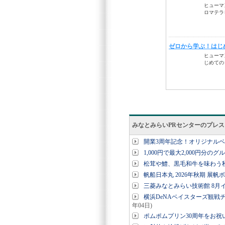
みなとみらいPRセンターのプレ
開業3周年記念！オリジナル
1,000円で最大2,000円分の
松茸や鱧、黒毛和牛を味わう秋
帆船日本丸 2026年秋期 展帆
三菱みなとみらい技術館 8月
横浜DeNAベイスターズ観戦チ
年04日)
ポムポムプリン30周年をお