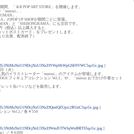
、
間、「＆R POP ART STORE」を開催します。
matsui」、
UMAN」、
A」のPOP UP SHOPが期間ごとに登場。
AN」と「SSEBONGRAMA」にも注目です。
,500円（税込）以上購入すると、
カットポストカード」をプレゼントします。
なり次第、配布終了）
NTc3NiMzNzU1NDcjNzU3NzZfVWp0bWpGSE9VWC5qcGc.jpg
]
0日（火）
気のイラストレーター「matsui」のアイテムが登場します。
OGS フィギュアコレクション Vol.2」や、「matsui おでかけ巾着セット
クレット缶バッジなどを販売します。
8
NTc3NiMzNzU1NDcjNzU3NzZfQmlQZUpic2RUaC5qcGc.jpg
]
ション Vol.2／各￥550
NTc3NiMzNzU1NDcjNzU3NzZfWmJUTWJqWnBRTS5qcGc.jpg
]
g）／￥4,000