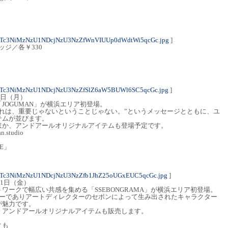
NTc3NiMzNzU1NDcjNzU3NzZfWnVIUUp0dWdtWi5qcGc.jpg
]
バッジ／各￥330
NTc3NiMzNzU1NDcjNzU3NzZfSlZ6aW5BUWl6SC5qcGc.jpg
]
3日（月）
JOGUMAN」が横浜エリア初登場。
れは、重要じゃないということじゃない。”というメッセージとともに、ユ
テムが並びます。
ほか、アンドアールオリジナルアイテムも登場予定です。
.studio
RE」
NTc3NiMzNzU1NDcjNzU3NzZfb1JhZ25oUGxEUC5qcGc.jpg
]
31日（金）
ワークで幅広い共感を集める「SSEBONGRAMA」が横浜エリア初登場。
トレーターでありアートディレクターのセボンによって生み出されたキャラクター
が魅力です。
、アンドアールオリジナルアイテムも販売します。
ィも