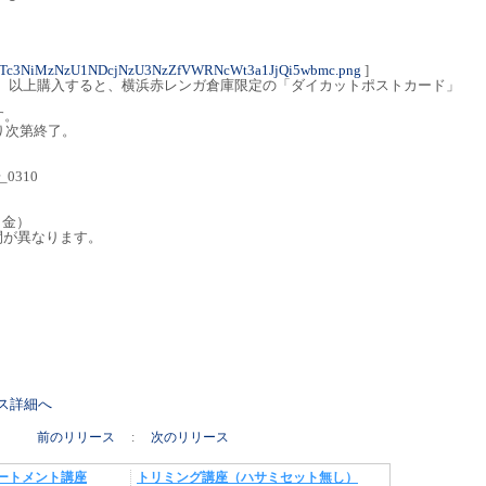
NTc3NiMzNzU1NDcjNzU3NzZfVWRNcWt3a1JjQi5wbmc.png
]
0円（税込）以上購入すると、横浜赤レンガ倉庫限定の「ダイカットポストカード」
す。
り次第終了。
_0310
（金）
期間が異なります。
リース詳細へ
前のリリース
:
次のリリース