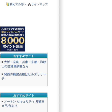
初めての方へ
サイトマップ
おすすめサイト
■
大阪・奈良・兵庫・京都・和歌
山の交通量調査なら
■
関西の橋梁点検はヒルズリサー
チ
おすすめサイト
■
ノートン セキュリティ 月額８
９円/台より