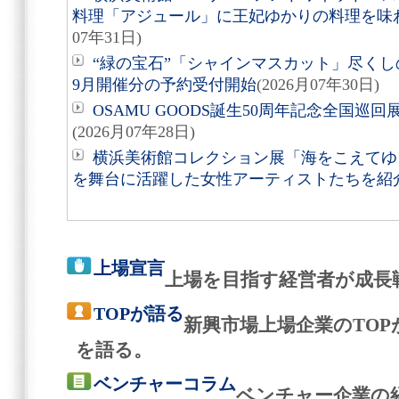
料理「アジュール」に王妃ゆかりの料理を味
07年31日)
“緑の宝石”「シャインマスカット」尽くしの
9月開催分の予約受付開始
(2026月07年30日)
OSAMU GOODS誕生50周年記念全国巡回
(2026月07年28日)
横浜美術館コレクション展「海をこえてゆく
を舞台に活躍した女性アーティストたちを紹
上場宣言
上場を目指す経営者が成長
TOPが語る
新興市場上場企業のTO
を語る。
ベンチャーコラム
ベンチャー企業の