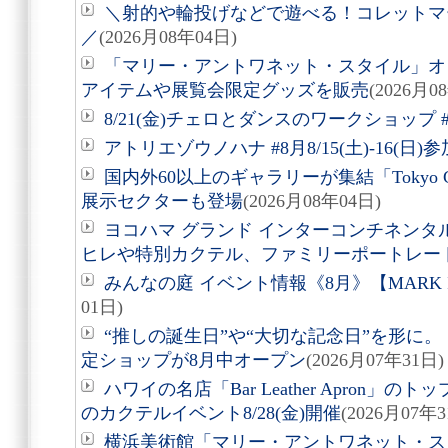
＼射的や輪投げなどで遊べる！コレットマーレ夏
／
(2026月08年04日)
「マリー・アントワネット・スタイル」オ
アイテムや展覧会限定グッズを販売
(2026月0
8/21(金)チェロとダンスのワークショップ #
アトリエゾウノハナ #8月8/15(土)-16(日
国内外60以上のギャラリーが集結「Tokyo Gen
展示セクターも登場
(2026月08年04日)
ヨコハマ グランド インターコンチネンタ
ヒレや特別カクテル、ファミリーポートレー
みんなの庭 イベント情報《8月》【MARK 
01日)
“推しの誕生日”や“大切な記念日”を形に。「Acry
定ショップが8月中オープン
(2026月07年31日)
ハワイの名店「Bar Leather Apron
のカクテルイベント8/28(金)開催
(2026月07年3
横浜美術館「マリー・アントワネット・ス