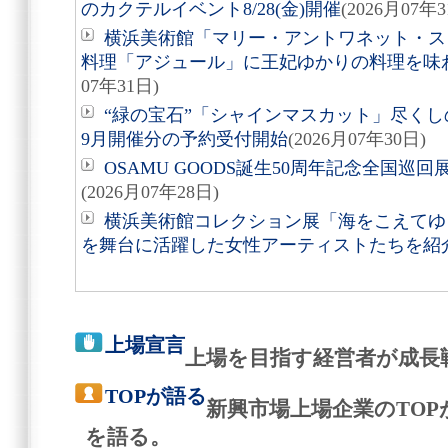
のカクテルイベント8/28(金)開催
(2026月07年3
横浜美術館「マリー・アントワネット・ス
料理「アジュール」に王妃ゆかりの料理を味
07年31日)
“緑の宝石”「シャインマスカット」尽くしの
9月開催分の予約受付開始
(2026月07年30日)
OSAMU GOODS誕生50周年記念全国巡回
(2026月07年28日)
横浜美術館コレクション展「海をこえてゆく
を舞台に活躍した女性アーティストたちを紹
上場宣言
上場を目指す経営者が成長
TOPが語る
新興市場上場企業のTO
を語る。