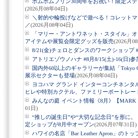
ポムポムプリン30周年をお祝い！限定ス
(2026月08年04日)
＼射的や輪投げなどで遊べる！コレットマーレ夏
／
(2026月08年04日)
「マリー・アントワネット・スタイル」オ
アイテムや展覧会限定グッズを販売
(2026月0
8/21(金)チェロとダンスのワークショップ #
アトリエゾウノハナ #8月8/15(土)-16(日
国内外60以上のギャラリーが集結「Tokyo Gen
展示セクターも登場
(2026月08年04日)
ヨコハマ グランド インターコンチネンタ
ヒレや特別カクテル、ファミリーポートレー
みんなの庭 イベント情報《8月》【MARK 
01日)
“推しの誕生日”や“大切な記念日”を形に。「Acry
定ショップが8月中オープン
(2026月07年31日)
ハワイの名店「Bar Leather Apron