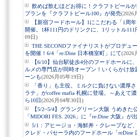
飲めば飲むほどお得に！クラフトビールが
プランを『クラフトビール100』が発売
(202
【新宿フードホール】1にこだわる「1周年
開催。1杯111円のドリンクに、1リットル11
09日)
THE SECONDファイナリストがプロデ
を開催！6/4「re:Dine 日本橋室町」にて
(202
【6/10】仙台駅徒歩4分のフードホール
ルメの専門店が同時オープン！いくらかけ放
ーンも
(2026月05年19日)
「香り」も主役。ミルクに負けない濃厚さ
ラテ」がcoffee mafia 札幌に登場。～あ
ら10日
(2026月04年30日)
【5/2~5/4】グラングリーン大阪 うめき
「MIDORI FES. 2026」に『re:Dine 大阪』が
5/1：アヒージョ・海鮮丼・クレープなど
クレド・パセーラ内のフードホール「reDine