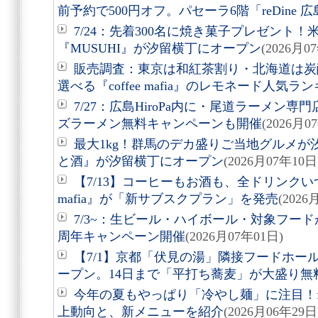
前予約で500円オフ。パセーラ6階「reDine 
7/24：先着300名に焼き菓子プレゼント
『MUSUHI』が汐留横丁にオープン
(2026月0
販売調査：東京は和紅茶割り・北海道は炭
選べる『coffee mafia』のレモネード人気
7/27：広島HiroPa内に・尾道ラーメン
ズラーメン無料キャンペーンも開催
(2026月0
最大1kg！群馬のデカ盛りご当地グルメが汐
と酒』が汐留横丁にオープン
(2026月07年10日
【7/13】コーヒーもお酒も、全ドリンクいつ
mafia』が「新サブスクプラン」を発売
(2026
7/3~：生ビール・ハイボール・対象フード
周年キャンペーン開催
(2026月07年01日)
【7/1】京都「伏見の湯」隣接フードホー
ープン。14日まで「平打ち蕎麦」が大盛り無
今年の夏もやっぱり「冷やし麺」に注目！f
上動向と、新メニューを紹介
(2026月06年29日