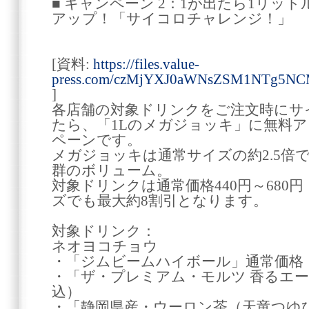
■ キャンペーン 2：1が出たら1リッ
アップ！「サイコロチャレンジ！」
[資料:
https://files.value-
press.com/czMjYXJ0aWNsZSM1NTg5NC
]
各店舗の対象ドリンクをご注文時にサ
たら、「1Lのメガジョッキ」に無料
ペーンです。
メガジョッキは通常サイズの約2.5倍
群のボリューム。
対象ドリンクは通常価格440円～680
ズでも最大約8割引となります。
対象ドリンク：
ネオヨコチョウ
・「ジムビームハイボール」通常価格：
・「ザ・プレミアム・モルツ 香るエー
込）
・「静岡県産・ウーロン茶（天竜つゆひ